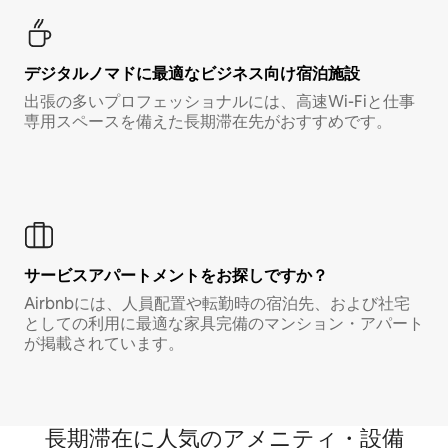
デジタルノマド⁠に最⁠適⁠なビ⁠ジ⁠ネ⁠ス⁠向⁠け宿⁠泊⁠施⁠設
出張の多いプロフェッショナルには、高速Wi-Fiと仕事
専用スペースを備えた長期滞在先がおすすめです。
サービスアパートメントをお探しですか？
Airbnbには、人員配置や転勤時の宿泊先、および社宅
としての利用に最適な家具完備のマンション・アパート
が掲載されています。
長期滞在に人気のアメニティ・設備