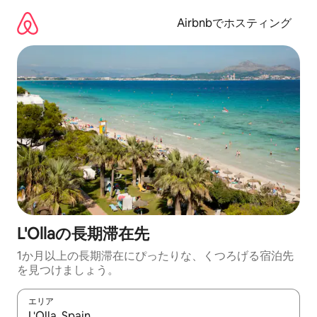
コ
ン
Airbnbでホスティング
テ
ン
ツ
に
ス
キ
ッ
プ
L'Ollaの長期滞在先
1か月以上の長期滞在にぴったりな、くつろげる宿泊先
を見つけましょう。
エリア
検索結果が表示されたら、上下の矢印キーを使って移動するか、