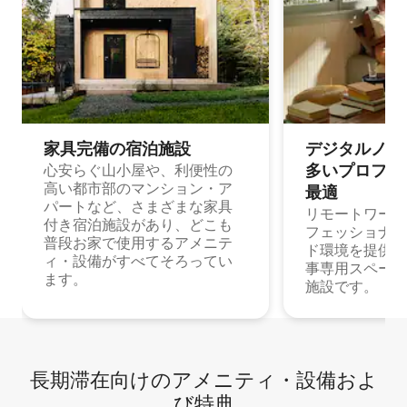
家具完備の宿⁠泊⁠施⁠設
デジタルノマド
多⁠いプ⁠ロ⁠フ⁠ェ⁠
心安らぐ山小屋や、利便性の
高い都市部のマンション・ア
最⁠適
パートなど、さまざまな家具
リモートワーク
付き宿泊施設があり、どこも
フェッショナル
普段お家で使用するアメニテ
ド環境を提供する
ィ・設備がすべてそろってい
事専用スペース
ます。
施設です。
長期滞在向け⁠のア⁠メ⁠ニ⁠テ⁠ィ⁠・設⁠備⁠およ
び特⁠典