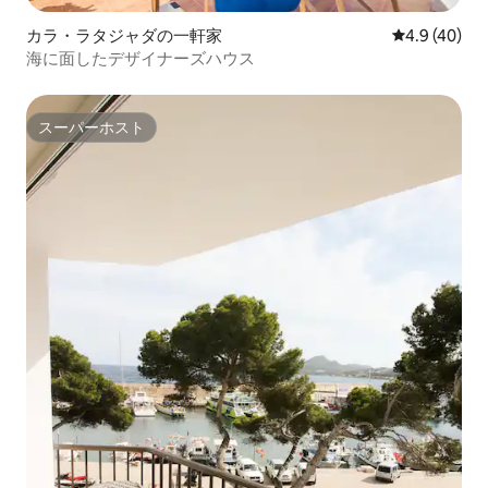
カラ・ラタジャダの一軒家
レビュー40
4.9 (40)
海に面したデザイナーズハウス
スーパーホスト
スーパーホスト