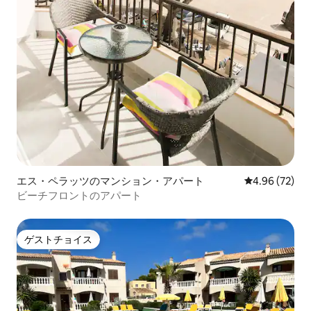
エス・ペラッツのマンション・アパート
レビュー72件
4.96 (72)
ビーチフロントのアパート
ゲストチョイス
ゲストチョイス