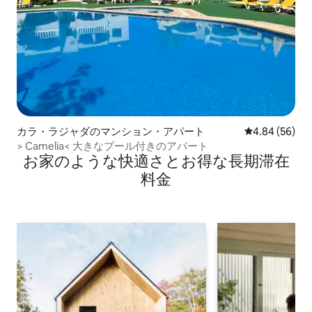
カラ・ラジャダのマンション・アパート
レビュー56件
4.84 (56)
> Camelia< 大きなプール付きのアパート
お家のような快⁠適⁠さ⁠とお⁠得⁠な長⁠期⁠滞⁠在
料⁠金