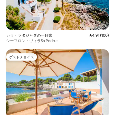
カラ・ラタジャダの一軒家
レビュー100件
4.91 (100)
シーフロントヴィラSa Pedrus
ゲストチョイス
ゲストチョイス