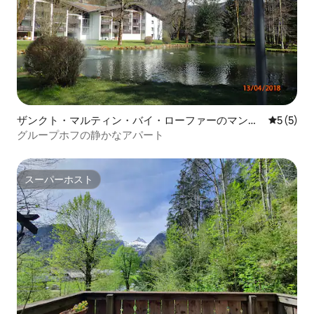
ザンクト・マルティン・バイ・ローファーのマンシ
レビュー
5 (5)
ョン・アパート
グループホフの静かなアパート
スーパーホスト
スーパーホスト