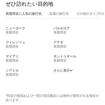
ぜひ訪⁠れ⁠た⁠い目⁠的⁠地
長期滞在に人気の旅行先
近場の旅行先
その他のタ⁠イ⁠プ⁠の宿
ニューヨーク
バルセロナ
長期滞在
長期滞在
フィレンツェ
アテネ
長期滞在
長期滞在
マイアミ
モントリオール
長期滞在
長期滞在
シアトル
さらに表示
長期滞在
*特定の地域および一部の宿泊施設には例外が適用される場合が
あります。