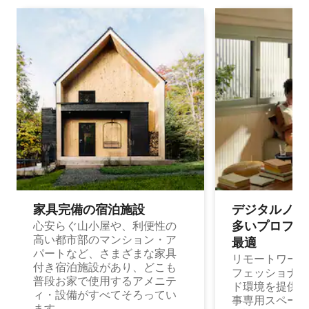
家具完備の宿⁠泊⁠施⁠設
デジタルノマド
多⁠いプ⁠ロ⁠フ⁠ェ⁠
心安らぐ山小屋や、利便性の
高い都市部のマンション・ア
最⁠適
パートなど、さまざまな家具
リモートワーク
付き宿泊施設があり、どこも
フェッショナル
普段お家で使用するアメニテ
ド環境を提供する
ィ・設備がすべてそろってい
事専用スペース
ます。