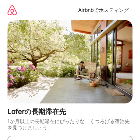
コ
ン
Airbnbでホスティング
テ
ン
ツ
に
ス
キ
ッ
プ
Loferの長期滞在先
1か月以上の長期滞在にぴったりな、くつろげる宿泊先
を見つけましょう。