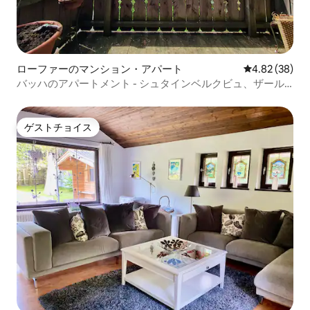
ローファーのマンション・アパート
レビュー38件
4.82 (38)
バッハのアパートメント - シュタインベルクビュ、ザール
アッハタールカード
ゲストチョイス
ゲストチョイス