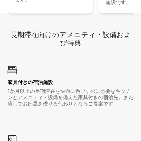
施設です。
長期滞在向け⁠のア⁠メ⁠ニ⁠テ⁠ィ⁠・設⁠備⁠およ
び特⁠典
家具付き⁠の宿⁠泊⁠施⁠設
1か月以上の長期滞在を快適に過ごすのに必要なキッチ
ンとアメニティ・設備を備えた家具付きの宿泊先。また
貸しでお部屋を借りる代わりとなるご提案です。