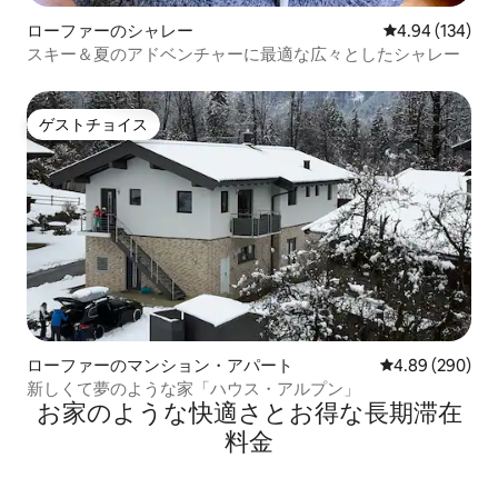
ローファーのシャレー
レビュー134件
4.94 (134)
スキー＆夏のアドベンチャーに最適な広々としたシャレー
ゲストチョイス
ゲストチョイス
ローファーのマンション・アパート
レビュー290件
4.89 (290)
新しくて夢のような家「ハウス・アルプン」
お家のような快⁠適⁠さ⁠とお⁠得⁠な長⁠期⁠滞⁠在
料⁠金