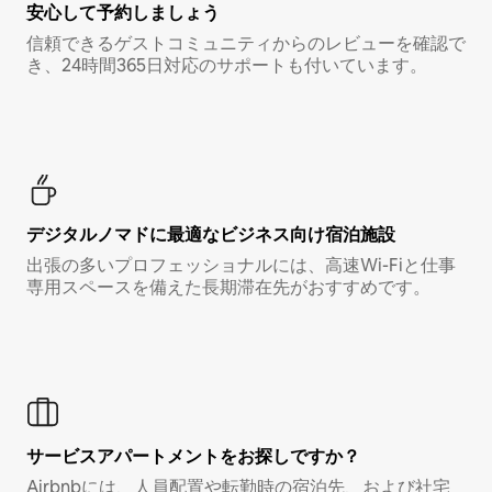
安心して予約しましょう
信頼できるゲストコミュニティからのレビューを確認で
き、24時間365日対応のサポートも付いています。
デジタルノマド⁠に最⁠適⁠なビ⁠ジ⁠ネ⁠ス⁠向⁠け宿⁠泊⁠施⁠設
出張の多いプロフェッショナルには、高速Wi-Fiと仕事
専用スペースを備えた長期滞在先がおすすめです。
サービスアパートメントをお探しですか？
Airbnbには、人員配置や転勤時の宿泊先、および社宅