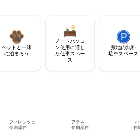
ノートパソコ
ペットと一緒
ン使用に適し
敷地内無料
に泊まろう
た仕事スペー
駐⁠車ス⁠ペ⁠ー⁠ス
ス
フィレンツェ
アテネ
マ
長期滞在
長期滞在
長