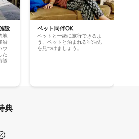
施⁠設
ペット同⁠伴OK
的地
ペットと一緒に旅行できるよ
崖沿
う、ペットと泊まれる宿泊先
ハウ
を見つけましょう。
した
特徴
特⁠典