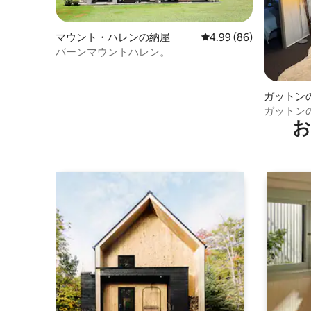
マウント・ハレンの納屋
レビュー86件、5つ星中
4.99 (86)
バーンマウントハレン。
ガットン
ガットン
お