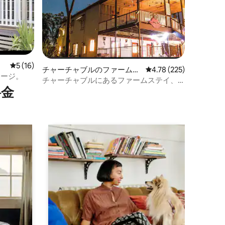
レビュー16件、5つ星中5つ星の平均評価
5 (16)
チャーチャブルのファームス
レビュー225件、5つ星
4.78 (225)
テージ。
テイ
チャーチャブルにあるファームステイ、
⁠金
シーホース・メドウズ！