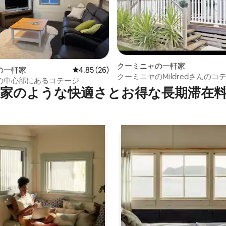
4.99つ星の平均評価
クーミニャの一軒家
の一軒家
レビュー26件、5つ星中4.85つ星の平均評価
4.85 (26)
クーミニヤのMildredさんのコ
の中心部にあるコテージ
家のような快⁠適⁠さ⁠とお⁠得⁠な長⁠期⁠滞⁠在料