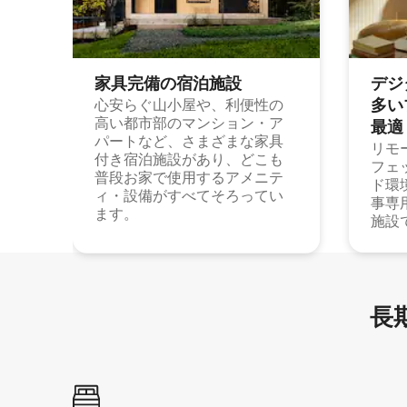
家具完備の宿⁠泊⁠施⁠設
デジ
多⁠いプ
心安らぐ山小屋や、利便性の
高い都市部のマンション・ア
最⁠適
パートなど、さまざまな家具
リモ
付き宿泊施設があり、どこも
フェ
普段お家で使用するアメニテ
ド環
ィ・設備がすべてそろってい
事専
ます。
施設
長期