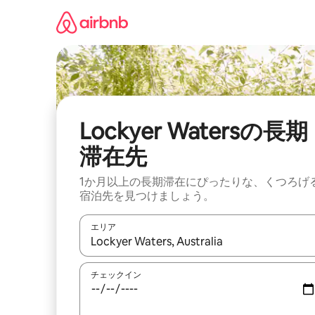
コ
ン
テ
ン
ツ
に
ス
キ
ッ
Lockyer Watersの長期
プ
滞在先
1か月以上の長期滞在にぴったりな、くつろげ
宿泊先を見つけましょう。
エリア
検索結果が表示されたら、上下の矢印キーを使っ
チェックイン