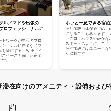
タルノマドや出⁠張⁠の
ホッと一⁠息⁠で⁠き⁠る宿⁠泊
⁠ロ⁠フ⁠ェ⁠ッ⁠シ⁠ョ⁠ナ⁠ル⁠に
宿泊施設自体が旅行の目
になることもあります。
いのログハウスや静かな
ートワークが中心のプロ
スボートのように、こう
ッショナルに快適なノマ
宿泊施設にはユニークな
境を提供する、Wi-Fiと仕
が満載です。
用スペースを備えた宿泊
です。
滞在向け⁠のア⁠メ⁠ニ⁠テ⁠ィ⁠・設⁠備⁠および