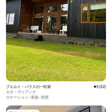
プエルト・バラスの一軒家
レビュー6
5 (62)
カサ・ヴィアンナ
ロケーション
·
家族
·
状態