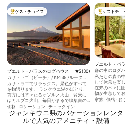
ゲストチョイス
ゲストチョイス
大好評のゲストチョイスです。
大好評のゲストチ
プエルト・バラス
森の中のログハウ
プエルト・バラスのログハウス
レビュー30件、5つ星中5つ
5 (30)
私たちの森の中の
カサ・ラゴ（ビーチ）/ KM 38 /ルータ・
して休息を楽しん
エンセナダ
カサ・ラゴでリラックス。景色がすべて
在来の木々に囲ま
を物語ります。 ランケウエ湖のほとり、
物が生息しており
前方には堂々たるオソルノ火山、背景に
コンなどの鳥のさ
家族
·
価格
·
おもて
はカルブコ火山。毎日がまるで絵葉書の
きます。オソルノ
ようです。 必要な設備を備え、周囲の静
価格
·
ロケーション
·
チェックイン
望む散歩道があります。 近く
けさをお楽しみください。 ドアを開け
ジャンキウエ県のバケーションレンタ
ンテ・ペレス・ロ
て...砂の上を歩きましょう。 サービス、
ルで人気のアメニティ・設備
ス・ロス・サント
レストラン、観光スポットまで徒歩圏
滝、オソルノ火山
内。 雪が好きですか？オソルノ火山での