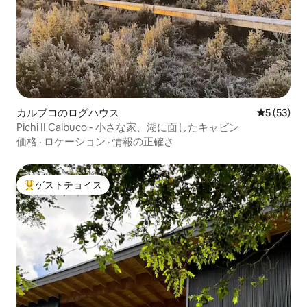
カルブコのログハウス
レビュー5
5 (53)
Pichi II Calbuco - 小さな家、湖に面したキャビン
価格
·
ロケーション
·
情報の正確さ
ゲストチョイス
大好評のゲストチョイスです。