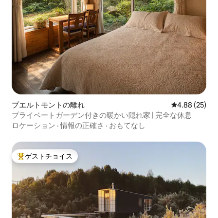
プエルトモントの離れ
レビュー25件
4.88 (25)
プライベートガーデン付きの暖かい隠れ家 | 完全な休息
ロケーション
·
情報の正確さ
·
おもてなし
ゲストチョイス
大好評のゲストチョイスです。