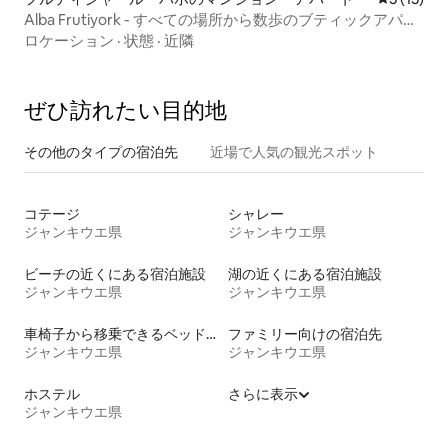
Alba Frutiyork - すべての場所から数歩のブティックアパー
トメント
ロケーション
·
状態
·
近隣
ぜひ訪⁠れ⁠た⁠い目⁠的⁠地
その他のタ⁠イ⁠プ⁠の宿⁠泊⁠先
近場で人気の観光スポット
コテージ
シャレー
ジャンキウエ県
ジャンキウエ県
ビーチの近くにある宿泊施設
湖の近くにある宿泊施設
ジャンキウエ県
ジャンキウエ県
車椅子から移乗できるベッドがある宿泊施設
ファミリー向けの宿泊先
ジャンキウエ県
ジャンキウエ県
ホステル
さらに表示
ジャンキウエ県