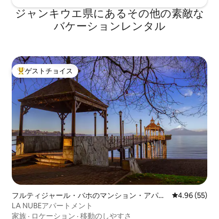
ジャンキウエ県にあるその他の素敵な
バケーションレンタル
ゲストチョイス
大好評のゲストチョイスです。
フルティジャール・バホのマンション・アパー
レビュー55件
4.96 (55)
ト
LA NUBEアパートメント
家族
·
ロケーション
·
移動のしやすさ