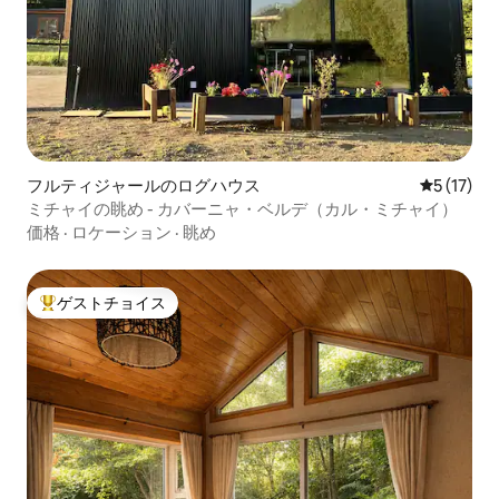
フルティジャールのログハウス
レビュー1
5 (17)
ミチャイの眺め - カバーニャ・ベルデ（カル・ミチャイ）
価格
·
ロケーション
·
眺め
ゲストチョイス
大好評のゲストチョイスです。