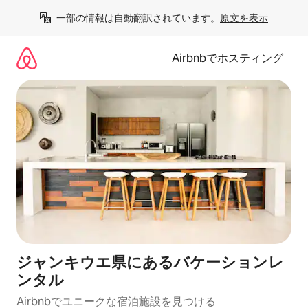
コ
一部の情報は自動翻訳されています。
原文を表示
ン
テ
ン
Airbnbでホスティング
ツ
に
ス
キ
ッ
プ
ジャンキウエ県にあるバケーションレ
ンタル
Airbnbでユニークな宿泊施設を見つける