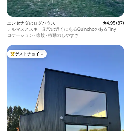
エンセナダのログハウス
レビュー87件
4.95 (87)
テルマスとスキー施設の近くにあるQuinchoのあるTiny
ロケーション
·
家族
·
移動のしやすさ
ゲストチョイス
大好評のゲストチョイスです。