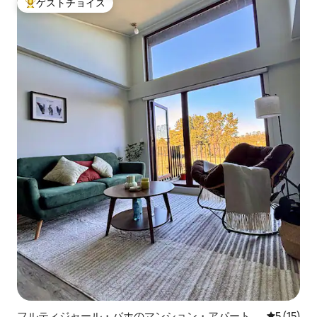
ゲストチョイス
大好評のゲストチョイスです。
フルティジャール・バホのマンション・アパート
レビュー1
5 (15)