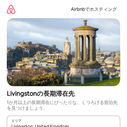
コ
ン
Airbnbでホスティング
テ
ン
ツ
に
ス
キ
ッ
プ
Livingstonの長期滞在先
1か月以上の長期滞在にぴったりな、くつろげる宿泊先
を見つけましょう。
エリア
検索結果が表示されたら、上下の矢印キーを使って移動するか、