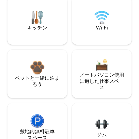
キッチン
Wi-Fi
ノートパソコン使用
ペットと一緒に泊ま
に適した仕事スペー
ろう
ス
敷地内無料駐⁠車
ジム
ス⁠ペ⁠ー⁠ス