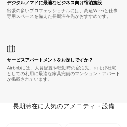
デジタルノマド⁠に最⁠適⁠なビ⁠ジ⁠ネ⁠ス⁠向⁠け宿⁠泊⁠施⁠設
出張の多いプロフェッショナルには、高速Wi-Fiと仕事
専用スペースを備えた長期滞在先がおすすめです。
サービスアパートメントをお探しですか？
Airbnbには、人員配置や転勤時の宿泊先、および社宅
としての利用に最適な家具完備のマンション・アパート
が掲載されています。
長期滞在に人気のアメニティ・設備