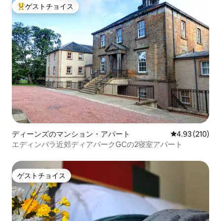
ゲストチョイス
大好評のゲストチョイスです。
ディーンズのマンション・アパート
レビュー210件
4.93 (210)
エディンバラ近郊ディアパークGCの2寝室アパート
ゲストチョイス
ゲストチョイス