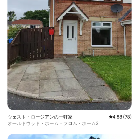
ウェスト・ロージアンの一軒家
レビュー78件
4.88 (78)
オールドウッド・ホーム・フロム・ホーム2