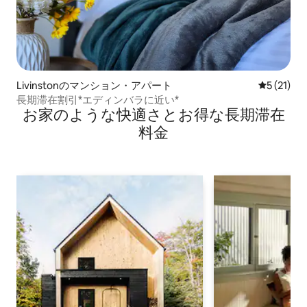
Livinstonのマンション・アパート
レビュー2
5 (21)
長期滞在割引*エディンバラに近い*
お家のような快⁠適⁠さ⁠とお⁠得⁠な長⁠期⁠滞⁠在
料⁠金