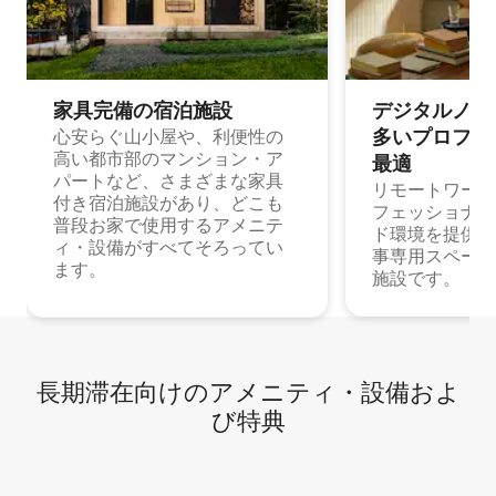
家具完備の宿⁠泊⁠施⁠設
デジタルノマド
多⁠いプ⁠ロ⁠フ⁠ェ⁠
心安らぐ山小屋や、利便性の
高い都市部のマンション・ア
最⁠適
パートなど、さまざまな家具
リモートワーク
付き宿泊施設があり、どこも
フェッショナル
普段お家で使用するアメニテ
ド環境を提供する
ィ・設備がすべてそろってい
事専用スペース
ます。
施設です。
長期滞在向け⁠のア⁠メ⁠ニ⁠テ⁠ィ⁠・設⁠備⁠およ
び特⁠典