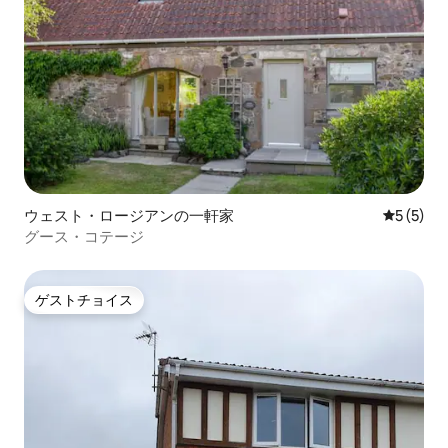
ウェスト・ロージアンの一軒家
レビュー
5 (5)
グース・コテージ
ゲストチョイス
ゲストチョイス