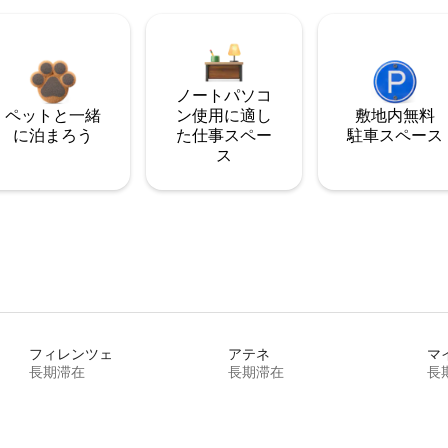
ノートパソコ
ペットと一緒
ン使用に適し
敷地内無料
に泊まろう
た仕事スペー
駐⁠車ス⁠ペ⁠ー⁠ス
ス
フィレンツェ
アテネ
マ
長期滞在
長期滞在
長