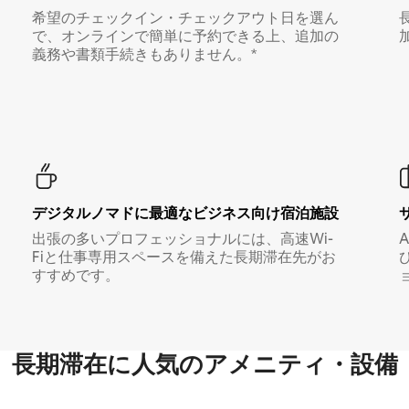
希望のチェックイン・チェックアウト日を選ん
で、オンラインで簡単に予約できる上、追加の
義務や書類手続きもありません。*
デジタルノマド⁠に最⁠適⁠なビ⁠ジ⁠ネ⁠ス⁠向⁠け宿⁠泊⁠施⁠設
出張の多いプロフェッショナルには、高速Wi-
Fiと仕事専用スペースを備えた長期滞在先がお
すすめです。
長期滞在に人気のアメニティ・設備