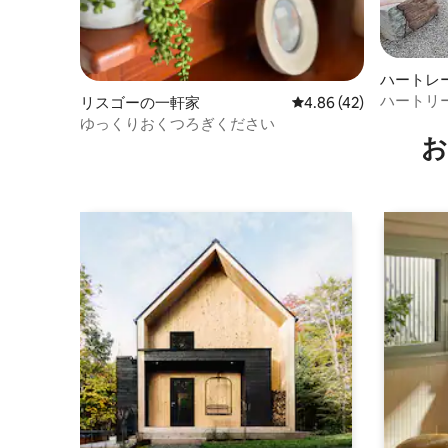
ハートレ
ハートリ
リスゴーの一軒家
レビュー42件、5つ星中
4.86 (42)
ゆっくりおくつろぎください
お