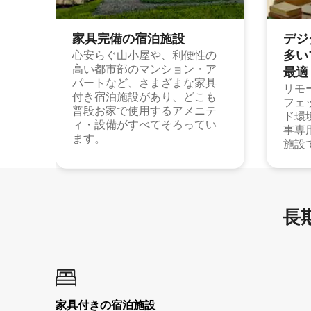
家具完備の宿⁠泊⁠施⁠設
デジ
多⁠いプ
心安らぐ山小屋や、利便性の
高い都市部のマンション・ア
最⁠適
パートなど、さまざまな家具
リモ
付き宿泊施設があり、どこも
フェ
普段お家で使用するアメニテ
ド環
ィ・設備がすべてそろってい
事専
ます。
施設
長期
家具付き⁠の宿⁠泊⁠施⁠設