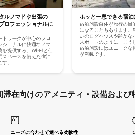
タルノマドや出⁠張⁠の
ホッと一⁠息⁠で⁠き⁠る宿⁠泊
⁠ロ⁠フ⁠ェ⁠ッ⁠シ⁠ョ⁠ナ⁠ル⁠に
宿泊施設自体が旅行の目
になることもあります。
いのログハウスや静かな
ートワークが中心のプロ
スボートのように、こう
ッショナルに快適なノマ
宿泊施設にはユニークな
境を提供する、Wi-Fiと仕
が満載です。
用スペースを備えた宿泊
です。
滞在向け⁠のア⁠メ⁠ニ⁠テ⁠ィ⁠・設⁠備⁠および
ニーズに合わせて選べる柔軟性