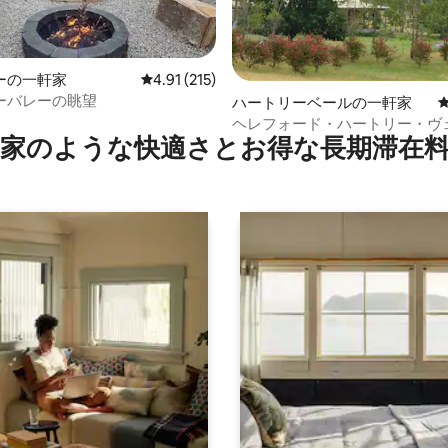
ーの一軒家
レビュー215件、5つ星中4.91つ星の平均評価
4.91 (215)
ーバレーの眺望
4.86つ星の平均評価
ハートリーベールの一軒家
ヘレフォード・ハートリー・ヴ
家のような快⁠適⁠さ⁠とお⁠得⁠な長⁠期⁠滞⁠在料