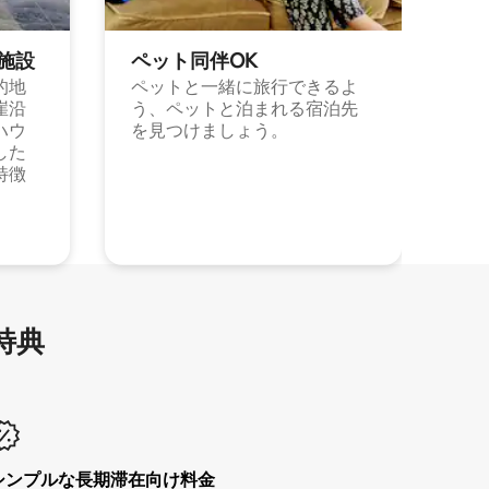
施⁠設
ペット同⁠伴OK
的地
ペットと一緒に旅行できるよ
崖沿
う、ペットと泊まれる宿泊先
ハウ
を見つけましょう。
した
特徴
特⁠典
シンプルな長期滞在向け料金