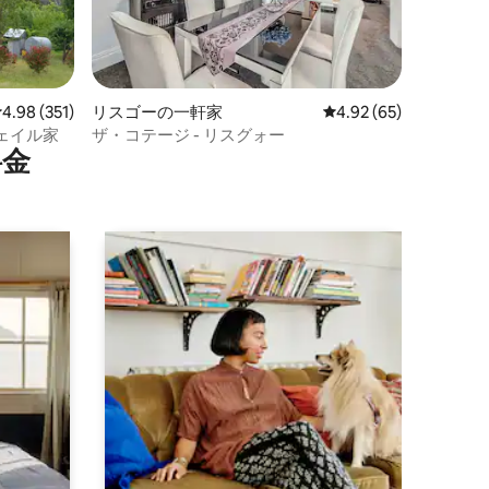
レビュー351件、5つ星中4.98つ星の平均評価
4.98 (351)
リスゴーの一軒家
レビュー65件、5つ星
4.92 (65)
ェイル家
ザ・コテージ - リスグォー
⁠金