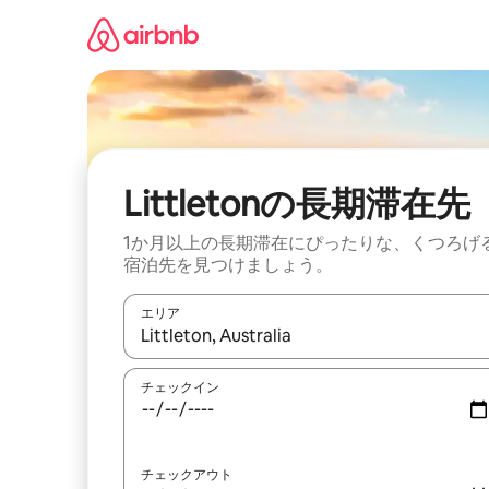
コ
ン
テ
ン
ツ
に
ス
キ
ッ
Littletonの長期滞在先
プ
1か月以上の長期滞在にぴったりな、くつろげ
宿泊先を見つけましょう。
エリア
検索結果が表示されたら、上下の矢印キーを使っ
チェックイン
チェックアウト