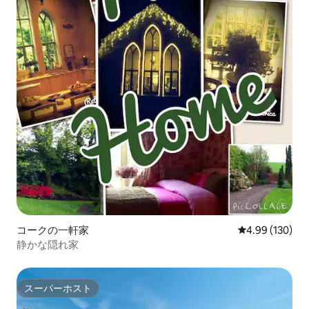
コークの一軒家
レビュー130件
4.99 (130)
静かな隠れ家
スーパーホスト
スーパーホスト