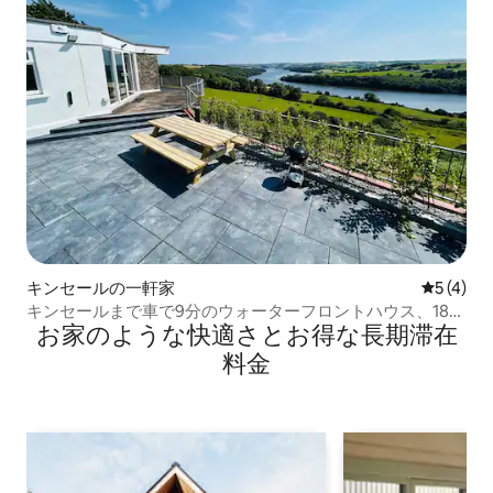
キンセールの一軒家
レビュー
5 (4)
キンセールまで車で9分のウォーターフロントハウス、18名
お家のような快⁠適⁠さ⁠とお⁠得⁠な長⁠期⁠滞⁠在
様まで収容可能
料⁠金