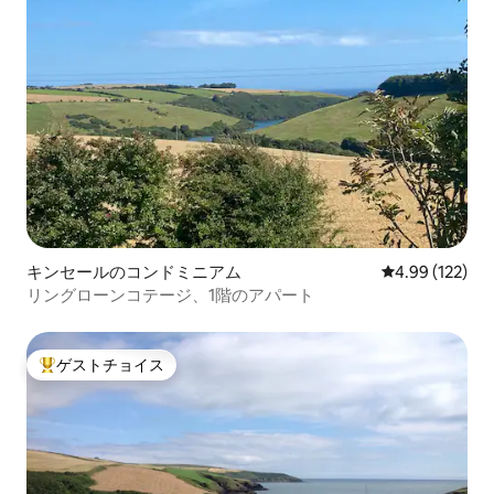
キンセールのコンドミニアム
レビュー122件
4.99 (122)
リングローンコテージ、1階のアパート
ゲストチョイス
大好評のゲストチョイスです。