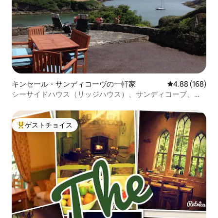
キンセール・サンディコーヴの一軒家
レビュー168件
4.88 (168)
シーサイドハウス（リッジハウス）、サンディコーブ、キ
ンセール
ゲストチョイス
大好評のゲストチョイスです。