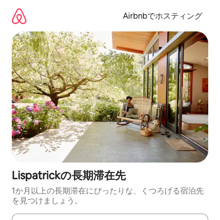
コ
ン
Airbnbでホスティング
テ
ン
ツ
に
ス
キ
ッ
プ
Lispatrickの長期滞在先
1か月以上の長期滞在にぴったりな、くつろげる宿泊先
を見つけましょう。