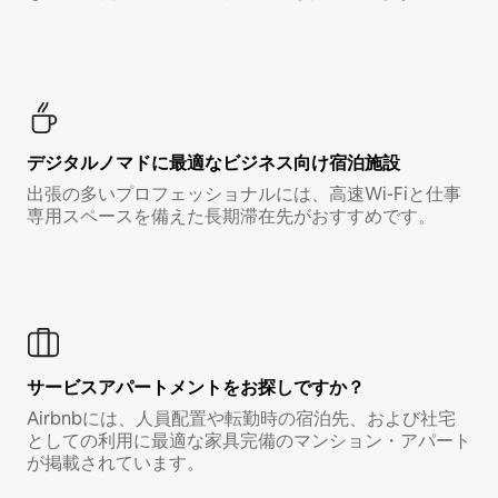
デジタルノマド⁠に最⁠適⁠なビ⁠ジ⁠ネ⁠ス⁠向⁠け宿⁠泊⁠施⁠設
出張の多いプロフェッショナルには、高速Wi-Fiと仕事
専用スペースを備えた長期滞在先がおすすめです。
サービスアパートメントをお探しですか？
Airbnbには、人員配置や転勤時の宿泊先、および社宅
としての利用に最適な家具完備のマンション・アパート
が掲載されています。