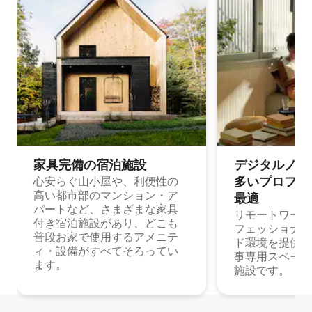
家具完備の宿⁠泊⁠施⁠設
デジタルノマド
多⁠いプ⁠ロ⁠フ⁠ェ⁠
心安らぐ山小屋や、利便性の
高い都市部のマンション・ア
最⁠適
パートなど、さまざまな家具
リモートワーク
付き宿泊施設があり、どこも
フェッショナル
普段お家で使用するアメニテ
ド環境を提供する
ィ・設備がすべてそろってい
事専用スペース
ます。
施設です。