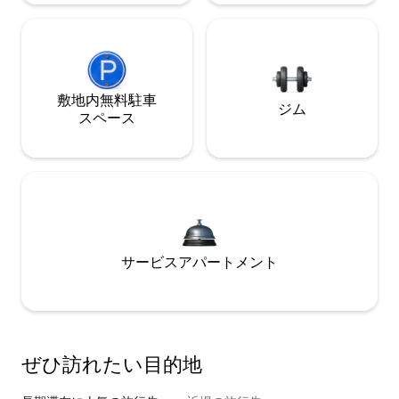
敷地内無料駐⁠車
ジム
ス⁠ペ⁠ー⁠ス
サービスアパートメント
ぜひ訪⁠れ⁠た⁠い目⁠的⁠地