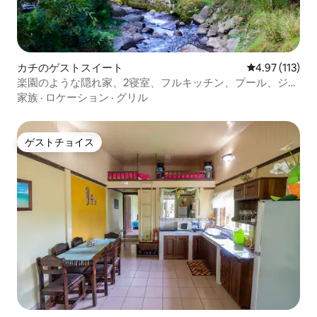
カチのゲストスイート
レビュー113
4.97 (113)
楽園のような隠れ家、2寝室、フルキッチン、プール、ジャ
グジー
家族
·
ロケーション
·
グリル
ゲストチョイス
ゲストチョイス