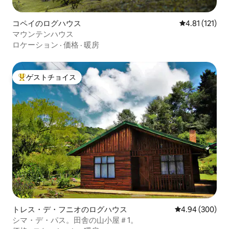
コペイのログハウス
レビュー121
4.81 (121)
マウンテンハウス
ロケーション
·
価格
·
暖房
ゲストチョイス
大好評のゲストチョイスです。
トレス・デ・フニオのログハウス
レビュー300件
4.94 (300)
シマ・デ・パス。田舎の山小屋＃1。