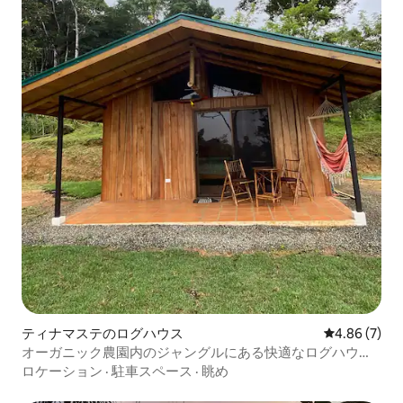
ティナマステのログハウス
レビュー7件
4.86 (7)
オーガニック農園内のジャングルにある快適なログハウ
ス、最高の眺め
ロケーション
·
駐車スペース
·
眺め