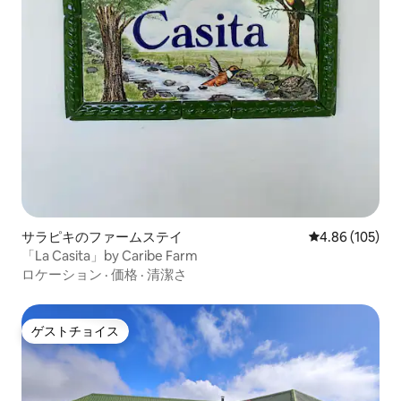
サラピキのファームステイ
レビュー105件
4.86 (105)
「La Casita」by Caribe Farm
ロケーション
·
価格
·
清潔さ
ゲストチョイス
ゲストチョイス