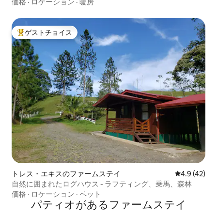
価格
·
ロケーション
·
暖房
ゲストチョイス
大好評のゲストチョイスです。
トレス・エキスのファームステイ
レビュー42
4.9 (42)
自然に囲まれたログハウス - ラフティング、乗馬、森林
価格
·
ロケーション
·
ペット
パティオがあるファームステイ