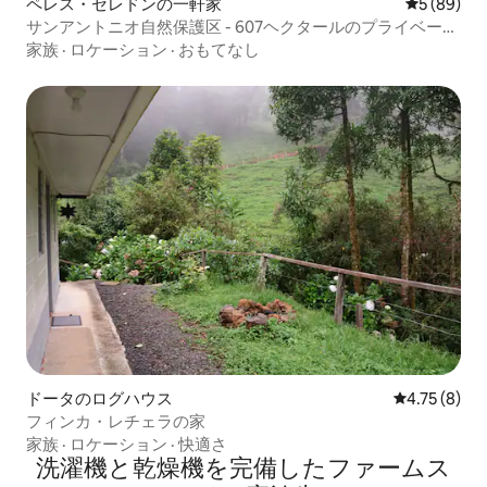
ペレス・セレドンの一軒家
レビュー8
5 (89)
サンアントニオ自然保護区 - 607ヘクタールのプライベート
な自然保護区
家族
·
ロケーション
·
おもてなし
ドータのログハウス
レビュー8件
4.75 (8)
フィンカ・レチェラの家
家族
·
ロケーション
·
快適さ
洗濯機と乾燥機を完備したファームス