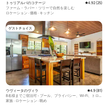
トゥリアルバのコテージ
レビュー25件
4.92 (25)
ファーム・ラバー・ツリーで自然を楽しむ
ロケーション
·
価格
·
キッチン
ゲストチョイス
ゲストチョイス
ウヴィータのヴィラ
レビュー81
4.9 (81)
8名様までご宿泊可 - プール、プライバシー、Wi-Fi、トロ
ピカルガーデン
家族
·
ロケーション
·
眺め