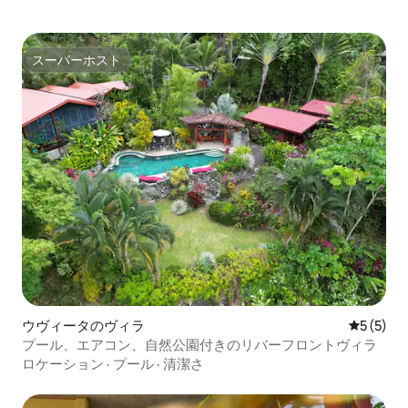
スーパーホスト
スーパーホスト
ウヴィータのヴィラ
レビュー
5 (5)
プール、エアコン、自然公園付きのリバーフロントヴィラ
ロケーション
·
プール
·
清潔さ