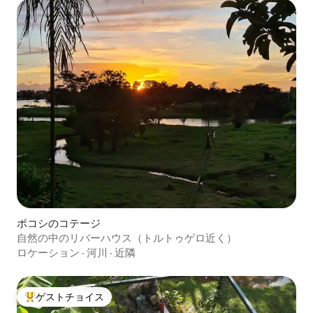
ポコシのコテージ
自然の中のリバーハウス（トルトゥゲロ近く）
ロケーション
·
河川
·
近隣
ゲストチョイス
大好評のゲストチョイスです。