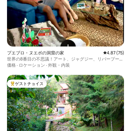
プエブロ・ヌエボの洞窟の家
レビュー75件
4.87 (75)
世界の8番目の不思議！アート、ジャグジー、リバープール
を楽しもう
価格
·
ロケーション
·
外観・内装
ゲストチョイス
大好評のゲストチョイスです。