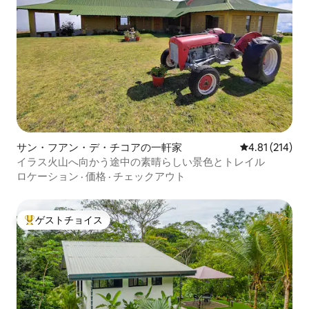
サン・フアン・デ・チコアの一軒家
レビュー214件
4.81 (214)
イラス火山へ向かう途中の素晴らしい景色とトレイル
ロケーション
·
価格
·
チェックアウト
ゲストチョイス
大好評のゲストチョイスです。