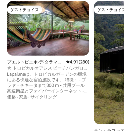
ゲストチョイス
ゲストチョイス
ゲストチョイス
ゲストチョイス
プエルトビエホ·デ·タラマン
レビュー280件、5つ星中4.91
4.91 (280)
カのバンガロー
☆ トロピカルオアシス ビーチバンガロー
3 ☆
Lapalunaは、トロピカルガーデンの環境
にある快適な宿泊施設です。 特徴： - プ
ラヤ・チキータまで300 m - 共用プール
高速衛星とファイバーインターネット -
無料自転車2台 - 無料ランドリーサービス
価格
·
家族
·
サイクリング
-熱帯庭園、動物の鳴き声に耳を傾けた
り、動物を見つけるのに最適です - ゲス
トは新鮮な果物、野菜、ハーブを楽しめ
ます。 - 手入れが行き届いた広々とした
リビングスペース/キッチン/バスルー
ム、完全にスクリーンされたインテリ
サン・ラファエル