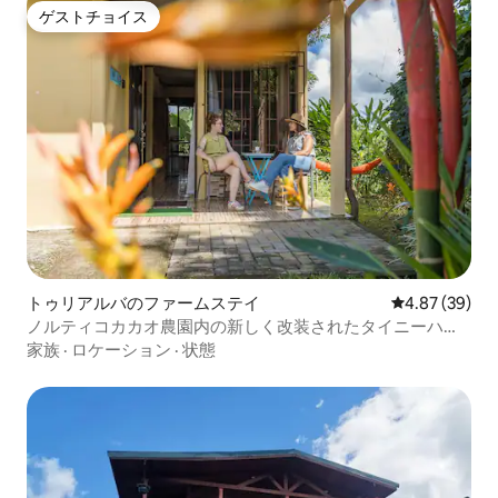
ゲストチョイス
ゲストチョイス
トゥリアルバのファームステイ
レビュー39件
4.87 (39)
ノルティコカカオ農園内の新しく改装されたタイニーハウ
ス
家族
·
ロケーション
·
状態