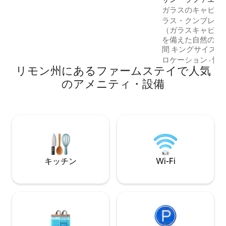
ア。 安全な駐車場 - 管理人が敷地内に住
ス
ガラスのキャビン
んでいます 敷地内にバンガローがさらに2
験
ラス・クンブレス
軒あります
（ガラスキャビン
を備えた自然の中の
間 キングサイズのベッドでリラックスし
たり、心地よいお
ロケーション
·
情
リモン州にあるファームステイで人気
ロジェクターで映
大きなテラスには
のアメニティ・設備
トレーニングでき
ェイトが備わっています。 
ィ国立公園から数
ードウォッチング
見ることができま
ニング、サイクリ
は川で冷たい水に
す。
キッチン
Wi-Fi