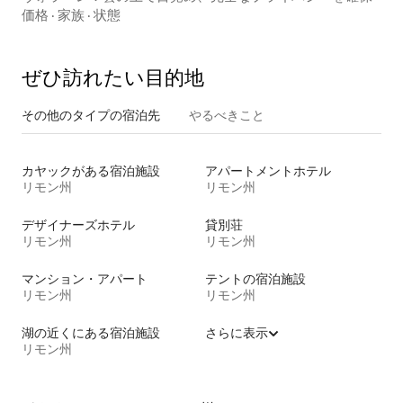
価格
·
家族
·
状態
ぜひ訪⁠れ⁠た⁠い目⁠的⁠地
その他のタ⁠イ⁠プ⁠の宿⁠泊⁠先
やるべきこと
カヤックがある宿泊施設
アパートメントホテル
リモン州
リモン州
デザイナーズホテル
貸別荘
リモン州
リモン州
マンション・アパート
テントの宿泊施設
リモン州
リモン州
湖の近くにある宿泊施設
さらに表示
リモン州