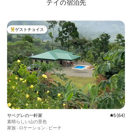
テイの宿泊先
ゲストチョイス
大好評のゲストチョイスです。
サベグレの一軒家
レビュー6
5 (64)
素晴らしい山の景色
家族
·
ロケーション
·
ビーチ