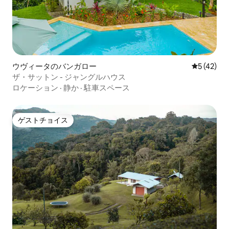
ウヴィータのバンガロー
レビュー4
5 (42)
ザ・サットン - ジャングルハウス
ロケーション
·
静か
·
駐車スペース
ゲストチョイス
ゲストチョイス