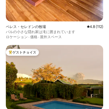
ペレス・セレドンの牧場
レビュー112
4.8 (112)
バルの小さな隠れ家は滝に囲まれています
ロケーション
·
価格
·
屋外スペース
ゲストチョイス
大好評のゲストチョイスです。