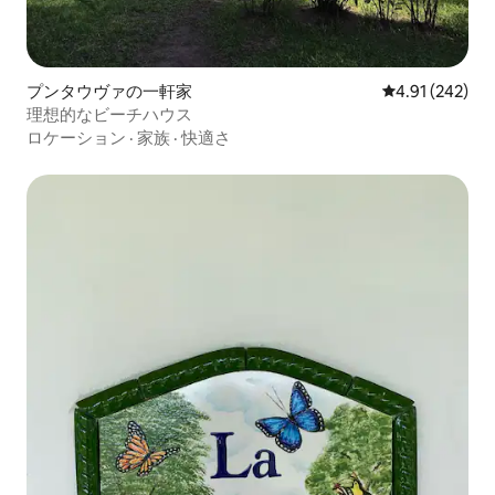
プンタウヴァの一軒家
レビュー242件
4.91 (242)
理想的なビーチハウス
ロケーション
·
家族
·
快適さ