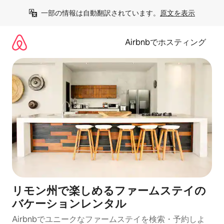
コ
一部の情報は自動翻訳されています。
原文を表示
ン
テ
ン
Airbnbでホスティング
ツ
に
ス
キ
ッ
プ
リモン州で楽しめるファームステイの
バケーションレンタル
Airbnbでユニークなファームステイを検索・予約しよ