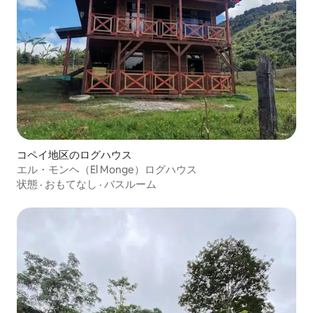
コペイ地区のログハウス
エル・モンヘ（El Monge）ログハウス
状態
·
おもてなし
·
バスルーム