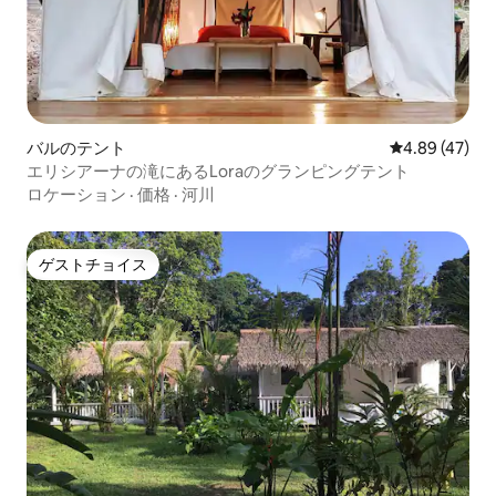
バルのテント
レビュー47件
4.89 (47)
エリシアーナの滝にあるLoraのグランピングテント
ロケーション
·
価格
·
河川
ゲストチョイス
ゲストチョイス