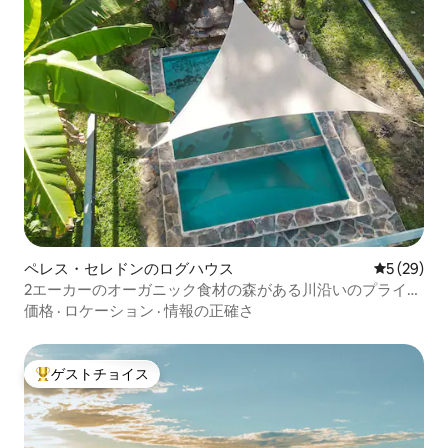
ペレス・セレドンのログハウス
レビュー2
5 (29)
2エーカーのオーガニック食材の森がある川沿いのプライベ
ートな土地
価格
·
ロケーション
·
情報の正確さ
ゲストチョイス
大好評のゲストチョイスです。