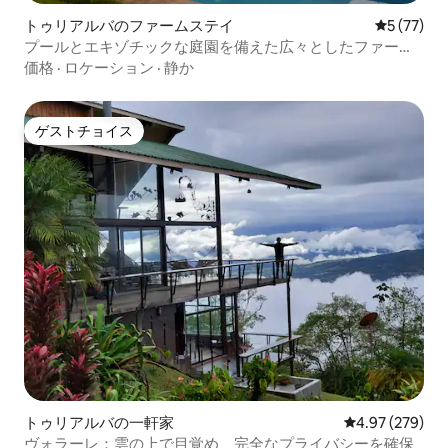
トゥリアルバのファームステイ
レビュー7
5 (77)
プールとエキゾチックな庭園を備えた広々としたファーム
ハウス
価格
·
ロケーション
·
静か
ゲストチョイス
ゲストチョイス
トゥリアルバの一軒家
レビュー279件
4.97 (279)
ヴォラーレ：雲の上で目覚め、完全なプライバシーを確保