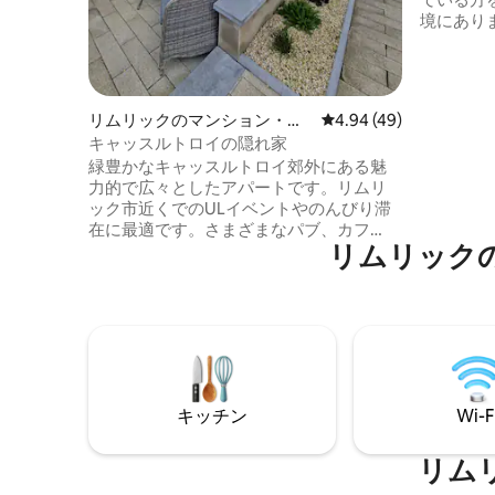
境にあり
ずか1.5k
は、キン
製）とオ
広々とし
リムリックのマンション・ア
レビュー49件、5つ星中
4.94 (49)
ワーシャ
パート
キャッスルトロイの隠れ家
あります
緑豊かなキャッスルトロイ郊外にある魅
ネスプレ
力的で広々としたアパートです。リムリ
います。 バーベキュー付きの専用の暖房
ック市近くでのULイベントやのんびり滞
付きパテ
在に最適です。さまざまなパブ、カフ
にリラッ
リムリック
ェ、レストラン、町へのバス停まで徒歩
で行けます。コンサート、試合、ショッ
ピング、ロマンチックな夜のお出かけの
ために市内まで車ですぐです。ワイル
ド・アトランティック・ウェイの途中で
の滞在に最適で、シャノン空港からわず
か30分です。ジョンソン・エンド・ジョ
ンソン、エドワーズ、ナショナル・テク
キッチン
Wi-F
ノロジー・パークを訪れる専門家に最適
です。平和で、設備が整っており、温か
く迎えてくれます。
リム