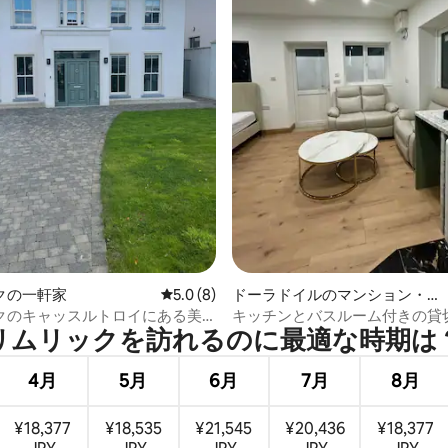
中4.77つ星の平均評価
クの一軒家
レビュー8件、5つ星中5.0つ星の平均評価
5.0 (8)
ドーラドイルのマンション・ア
パート
クのキャッスルトロイにある美
キッチンとバスルーム付きの貸
リムリックを訪⁠れ⁠るの⁠に最⁠適⁠な時⁠期⁠は⁠
ティング
ームマンション・アパート
4月
5月
6月
7月
8月
¥18,377
¥18,535
¥21,545
¥20,436
¥18,377