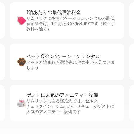
1泊あたりの最⁠低⁠宿⁠泊⁠料⁠金
リムリックにあるバケーションレンタルの最低
宿泊料金は、1泊あたり¥3,168 JPYです（税・手
数料を除く）
ペットOKのバ⁠ケ⁠ー⁠シ⁠ョ⁠ンレ⁠ン⁠タ⁠ル
ペットと泊まれる宿泊先20件の中から見つけま
しょう
ゲストに人⁠気⁠のア⁠メ⁠ニ⁠テ⁠ィ・設⁠備
リムリックにある宿泊先では、セ⁠ル⁠フ
チ⁠ェ⁠ッ⁠ク⁠イ⁠ン、ジム、バーベキューがゲストに
人気のアメニティ・設備です