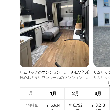
リムリックのマンション・ア
レビュー451件、5つ星
4.77 (451)
リムリッ
パート
居心地の良いワンルームのマンション・
リムリッ
アパート
しいリス
月
1月
2月
3月
¥16,634
¥16,792
¥18,218
平均料金