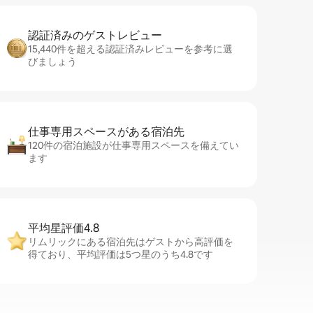
認証済みのゲ⁠ス⁠ト⁠レ⁠ビ⁠ュ⁠ー
15,440件を超える認証済みレビューを参考に選
びましょう
仕事専用ス⁠ペ⁠ー⁠スがあ⁠る宿⁠泊⁠先
120件の宿泊施設が仕事専用スペースを備えてい
ます
平均星評価4.8
リムリックにある宿泊先はゲストから高評価を
得ており、平均評価は5つ星のうち4.8です