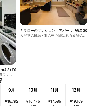
キラローのマンション・アパー
レビュー5件、5つ星
5.0 (5)
ト
大聖堂の眺め - 町の中心部にある新築のモ
ダンなマンション・アパート
レビュー10件、5つ星中4.8つ星の平均評価
4.8 (10)
切ワンル
？
9月
10月
11月
12月
¥16,792
¥16,476
¥17,585
¥19,169