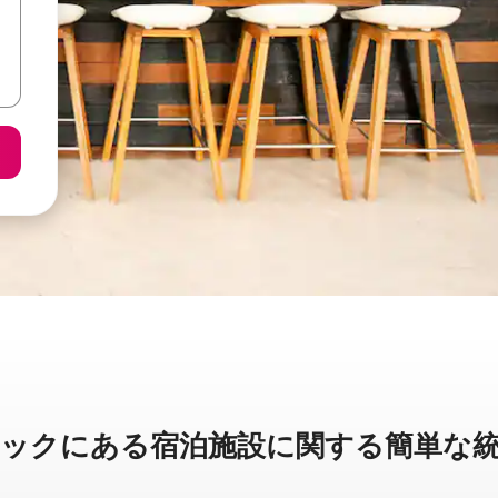
クに⁠あ⁠る宿⁠泊⁠施⁠設⁠に関⁠す⁠る簡⁠単⁠な統⁠