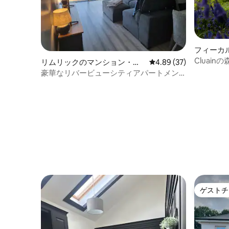
フィーカ
Cluai
リムリックのマンション・ア
レビュー37件、5つ星中
4.89 (37)
パート
豪華なリバービューシティアパートメン
ト - 最低14泊
ゲストチ
ゲストチ