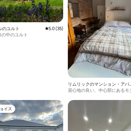
ルのユルト
レビュー35件、5つ星中5.0つ星の平均評価
5.0 (35)
nの森の中のユルト
4.89つ星の平均評価
リムリックのマンション・アパ
ート
居心地の良い、中心部にあるモ
パート
ョイス
ョイス