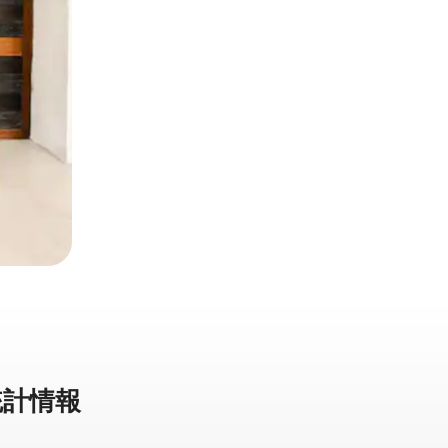
計⁠情⁠報