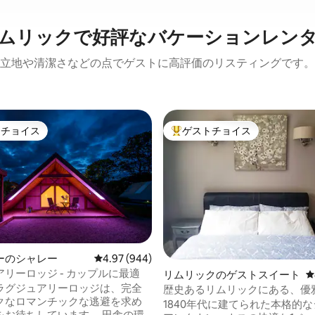
ムリックで好評なバケーションレン
立地や清潔さなどの点でゲストに高評価のリスティングです。
トチョイス
ゲストチョイス
ゲストチョイスです。
大好評のゲストチョイスです。
ーのシャレー
レビュー944件、5つ星中4.97つ星の平均評価
4.97 (944)
リーロッジ - カップルに最適
リムリックのゲストスイート
レ
ラグジュアリーロッジは、完全
歴史あるリムリックにある、優
クなロマンチックな逃避を求め
されたスイート
1840年代に建てられた本格的
をお待ちしています。 田舎の環