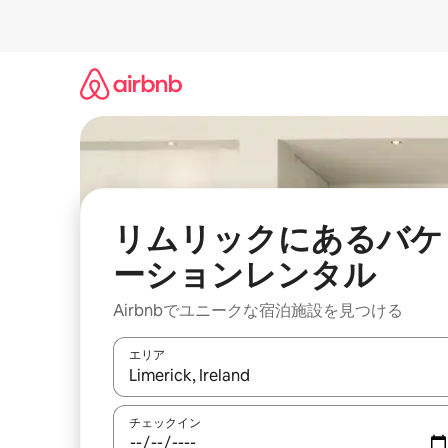
コ
ン
テ
ン
ツ
に
ス
キ
ッ
プ
リムリックにあるバケ
ーションレンタル
Airbnbでユニークな宿泊施設を見つける
エリア
検索結果が表示されたら、上下の矢印キーを使っ
チェックイン