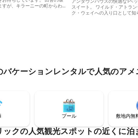
アンタウンハウスの快適な1ベ
ますが、キラーニーの町からわ
スイート。 ワイルド・アトラン
mのところにあります。 ロッジに
ク・ウェイへの入り口として知
グサイズベッド（ヨーロッパ
ムリックの中心部にあります。 
ーダーメイドの家具を備えた
り口と床下暖房付きのこの上品
たベッドルームがあります。 パ
楽しみください。 設備の整った
4.94つ星の平均評価
ワーを備えた専用バスルームが
で夕食を作り、リムリックの歴
。 ミニキッチンには、ホブから
アトラクションを楽しみに行き
ッソマシンまですべてが揃って
う。 ギャラリー、劇場、博物館
（キング・ジョンズ城）、スポ
ィオは、川の音を聞きながら夜
ンスター・ラグビー）、ショッ
クスするのに最適です。
ワイン、食事など、すべてがす
のバケーションレンタルで人気のアメ
す。 すぐ外に通り駐車場があり
i
プール
敷地内無料駐
リックの人気観光スポットの近くに泊