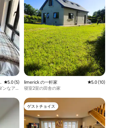
レビュー5件、5つ星中5.0つ星の平均評価
5.0 (5)
limerick の一軒家
レビュー10件、5つ
5.0 (10)
ダンなア
寝室2室の田舎の家
ゲストチョイス
ゲストチョイス