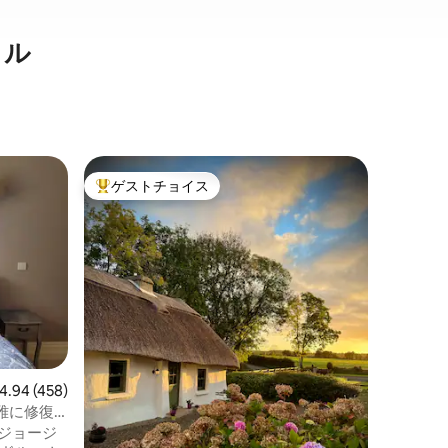
タル
リムリッ
ゲストチョイス
ゲス
大好評のゲストチョイスです。
大好評
本格的な
ーのタウ
シアター
アンリム
装された
歴のあるFr
ェ、バー、
したオー
グルーム
ルベッド
室、バス
ビュー458件、5つ星中4.94つ星の平均評価
4.94 (458)
イルラン
る機会を楽
雅に修復
適です。
なジョージ
です。