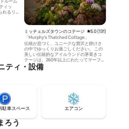
ッドルーム
ティッ
られるリ
専用の入
な家をお
キッチン
ミッチェルズタウンのコテージ
レビュー131件、5つ
5.0 (131)
史地区の
「Murphy's Thatched Cottage」
ましょ
伝統が息づく、ユニークな贅沢と静けさ
、歴史
の中でゆっくりお過ごしください。 この
ーツ（マ
美しい伝統的なアイルランドの茅葺きコ
ピング、
テージは、260年以上にわたってマーフィ
ぐそこで
ニティ・設備
ー家の家です すべてのオリジナルの特徴
ます。
が愛情深く復元され、時の試練に耐えて
います。コテージは単なる宿泊先ではな
く、体験です。 コテージはミッチェルス
タウンの西にあり、車で5分です。 ミッチ
ェルスタウンは、魅力的な歴史を探索で
きる歴史的な町です。 コーク、リムリッ
ク、ティペラリー、ウォーターフォード
⁠車ス⁠ペ⁠ー⁠ス
エアコン
の中心部に位置し、1時間以内に行けま
す。
まろう