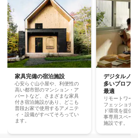
家具完備の宿⁠泊⁠施⁠設
デジタルノマド
多⁠いプ⁠ロ⁠フ⁠ェ⁠
心安らぐ山小屋や、利便性の
高い都市部のマンション・ア
最⁠適
パートなど、さまざまな家具
リモートワーク
付き宿泊施設があり、どこも
フェッショナル
普段お家で使用するアメニテ
ド環境を提供する
ィ・設備がすべてそろってい
事専用スペース
ます。
施設です。