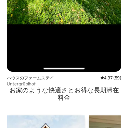
ハウスのファームステイ
レビュー59件
4.97 (59)
Untergrüblhof
お家のような快⁠適⁠さ⁠とお⁠得⁠な長⁠期⁠滞⁠在
料⁠金