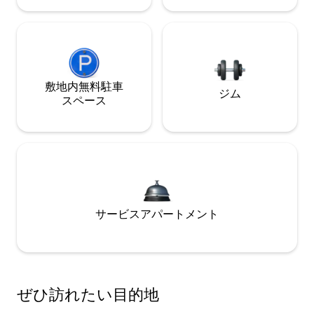
敷地内無料駐⁠車
ジム
ス⁠ペ⁠ー⁠ス
サービスアパートメント
ぜひ訪⁠れ⁠た⁠い目⁠的⁠地