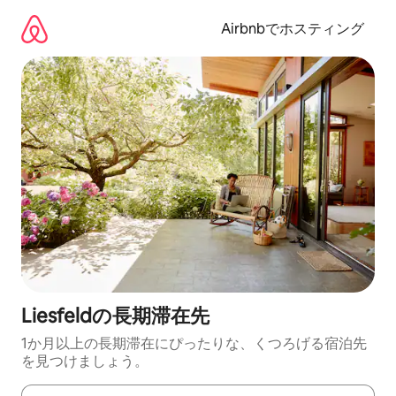
コ
ン
Airbnbでホスティング
テ
ン
ツ
に
ス
キ
ッ
プ
Liesfeldの長期滞在先
1か月以上の長期滞在にぴったりな、くつろげる宿泊先
を見つけましょう。