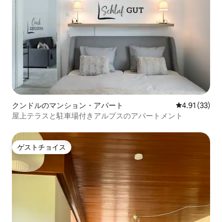
クンドルのマンション・アパート
レビュー33件
4.91 (33)
屋上テラスと駐車場付きアルプスのアパートメント
ゲストチョイス
ゲストチョイス