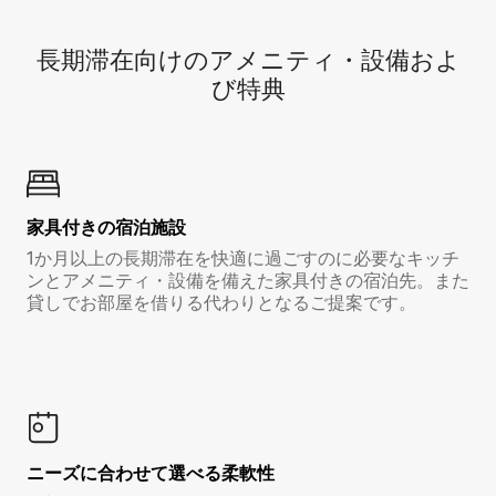
長期滞在向け⁠のア⁠メ⁠ニ⁠テ⁠ィ⁠・設⁠備⁠およ
び特⁠典
家具付き⁠の宿⁠泊⁠施⁠設
1か月以上の長期滞在を快適に過ごすのに必要なキッチ
ンとアメニティ・設備を備えた家具付きの宿泊先。また
貸しでお部屋を借りる代わりとなるご提案です。
ニーズに合わせて選べる柔軟性