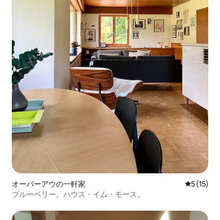
オーバーアウの一軒家
レビュー1
5 (15)
ブルーベリー。ハウス・イム・モース。