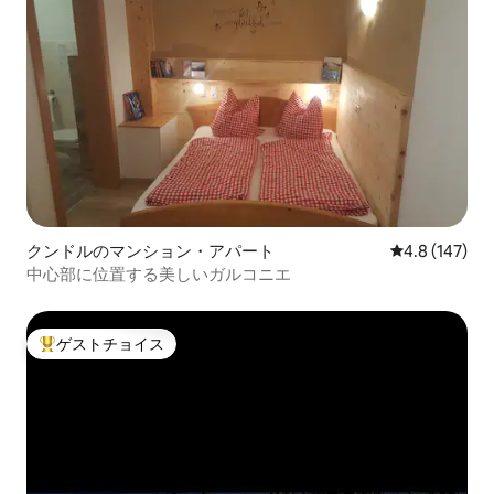
クンドルのマンション・アパート
レビュー147
4.8 (147)
中心部に位置する美しいガルコニエ
ゲストチョイス
大好評のゲストチョイスです。