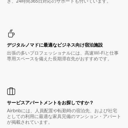
き、24時間365日対応のサポートも付いています。
デジタルノマド⁠に最⁠適⁠なビ⁠ジ⁠ネ⁠ス⁠向⁠け宿⁠泊⁠施⁠設
出張の多いプロフェッショナルには、高速Wi-Fiと仕事
専用スペースを備えた長期滞在先がおすすめです。
サービスアパートメントをお探しですか？
Airbnbには、人員配置や転勤時の宿泊先、および社宅
としての利用に最適な家具完備のマンション・アパート
が掲載されています。