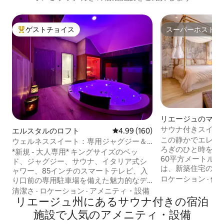
ゲストチョイス
スーパーホスト
大好評のゲストチョイスです。
スーパーホスト
リエージュのマン
パート
サウナ付きスイー
エルスタルのロフト
レビュー160件、5つ星中4.99
4.99 (160)
この静かでエレガ
ウェルネススイート：専用ジャグジー＆
ろぎのひと時をお過
サウナ
*新規 - 大人専用* キングサイズのベッ
60平方メートル
ド、ジャグジー、サウナ、イタリア式シ
は、新築住宅の3
ャワー、85インチのスマートテレビ、入
キッチン、シャワ
ロケーション
·
価
り口前の専用駐車場を備えた魅力的なデ
ナ、バルコニー、光
ュプレックススイート 🅿️ デジタルコード
清潔さ
·
ロケーション
·
アメニティ・設備
えています。 リエージュ中心部まで徒歩
による自動入退室 予約✨ 時の追加オプシ
リエージュ州にあるサウナ付きの宿泊
10分、ボヴェリ公
ョン： 🕓 アーリーチェックイン（午後6
施設で人気のアメニティ・設備
ディアシティとリ
時ではなく午後4時15分） 🕐 レイトチェ