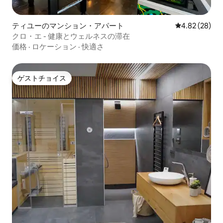
ティユーのマンション・アパート
レビュー28件
4.82 (28)
クロ・エ - 健康とウェルネスの滞在
価格
·
ロケーション
·
快適さ
ゲストチョイス
ゲストチョイス