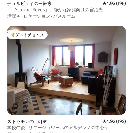
デュルビュイの一軒家
レビュー195件
4.93 (195)
「L'Attrape-Rêves」、静かな家族向けの宿泊先
清潔さ
·
ロケーション
·
バスルーム
ゲストチョイス
大好評のゲストチョイスです。
ストゥモンの一軒家
レビュー192件
4.92 (192)
学校の後 - リエージョワールのアルデンヌの中心部