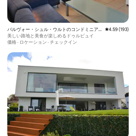
バルヴォー・シュル・ウルトのコンドミニア
レビュー193件
4.59 (193)
ム
美しい路地と美食が楽しめるドゥルビュイ
価格
·
ロケーション
·
チェックイン