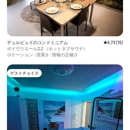
デュルビュイのコンドミニアム
レビュー15件
4.73 (15)
ポイヴリエール2.2 （ホットタブサウナ）
ロケーション
·
清潔さ
·
情報の正確さ
ゲストチョイス
ゲストチョイス