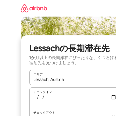
コ
ン
テ
ン
ツ
に
ス
キ
ッ
Lessachの長期滞在先
プ
1か月以上の長期滞在にぴったりな、くつろげ
宿泊先を見つけましょう。
エリア
検索結果が表示されたら、上下の矢印キーを使っ
チェックイン
チェックアウト