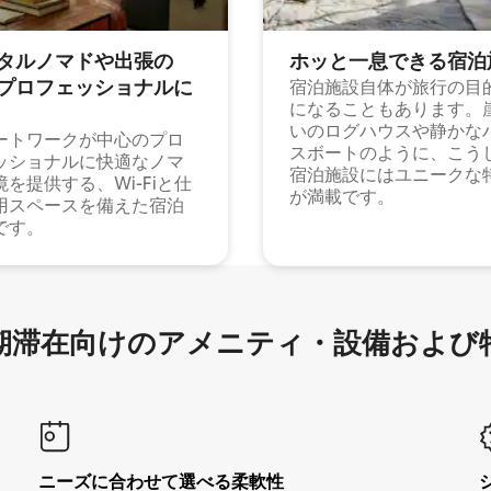
タルノマドや出⁠張⁠の
ホッと一⁠息⁠で⁠き⁠る宿⁠泊
⁠ロ⁠フ⁠ェ⁠ッ⁠シ⁠ョ⁠ナ⁠ル⁠に
宿泊施設自体が旅行の目
になることもあります。
いのログハウスや静かな
ートワークが中心のプロ
スボートのように、こう
ッショナルに快適なノマ
宿泊施設にはユニークな
境を提供する、Wi-Fiと仕
が満載です。
用スペースを備えた宿泊
です。
滞在向け⁠のア⁠メ⁠ニ⁠テ⁠ィ⁠・設⁠備⁠および
ニーズに合わせて選べる柔軟性