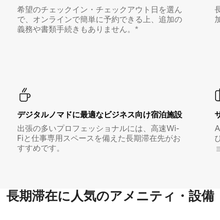
希望のチェックイン・チェックアウト日を選ん
で、オンラインで簡単に予約できる上、追加の
義務や書類手続きもありません。*
デジタルノマド⁠に最⁠適⁠なビ⁠ジ⁠ネ⁠ス⁠向⁠け宿⁠泊⁠施⁠設
出張の多いプロフェッショナルには、高速Wi-
Fiと仕事専用スペースを備えた長期滞在先がお
すすめです。
長期滞在に人気のアメニティ・設備