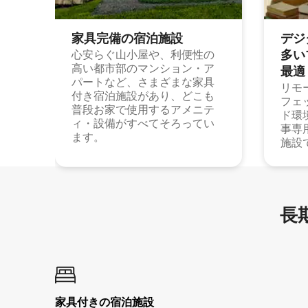
家具完備の宿⁠泊⁠施⁠設
デジ
多⁠いプ
心安らぐ山小屋や、利便性の
高い都市部のマンション・ア
最⁠適
パートなど、さまざまな家具
リモ
付き宿泊施設があり、どこも
フェ
普段お家で使用するアメニテ
ド環
ィ・設備がすべてそろってい
事専
ます。
施設
長期
家具付き⁠の宿⁠泊⁠施⁠設