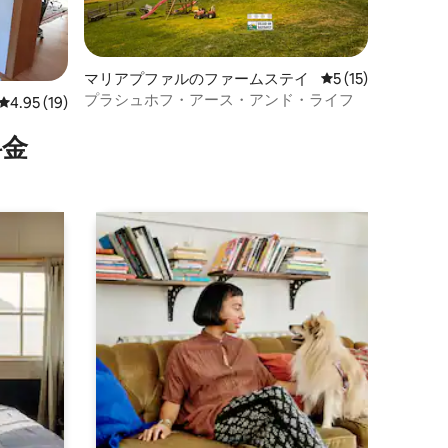
マリアプファルのファームステイ
レビュー15件、5
5 (15)
プラシュホフ・アース・アンド・ライフ
レビュー19件、5つ星中4.95つ星の平均評価
4.95 (19)
⁠金