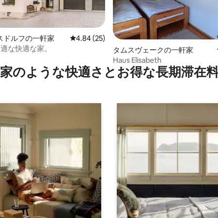
4.89つ星の平均評価
スドルフの一軒家
レビュー25件、5つ星中4.84つ星の平均評価
4.84 (25)
最適な快適な家。
タムスヴェークの一軒家
Haus Elisabeth
家のような快⁠適⁠さ⁠とお⁠得⁠な長⁠期⁠滞⁠在料