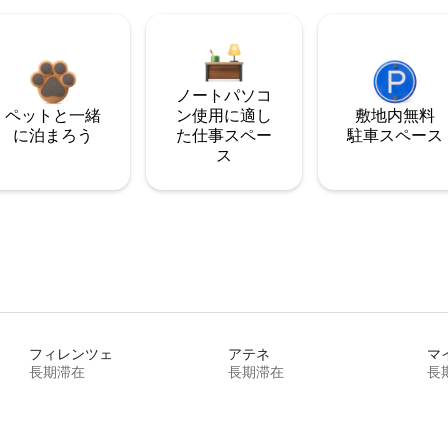
ノートパソコ
ペットと一緒
ン使用に適し
敷地内無料
に泊まろう
た仕事スペー
駐⁠車ス⁠ペ⁠ー⁠ス
ス
フィレンツェ
アテネ
マ
長期滞在
長期滞在
長