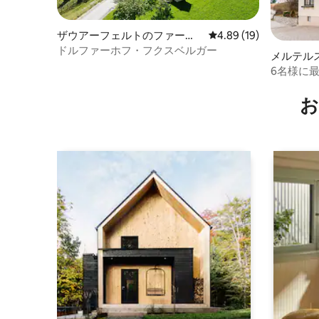
ザウアーフェルトのファーム
レビュー19件、5つ星中
4.89 (19)
ステイ
ドルファーホフ・フクスベルガー
メルテル
6名様に
お