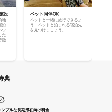
施⁠設
ペット同⁠伴OK
的地
ペットと一緒に旅行できるよ
崖沿
う、ペットと泊まれる宿泊先
ハウ
を見つけましょう。
した
特徴
特⁠典
シンプルな長期滞在向け料金