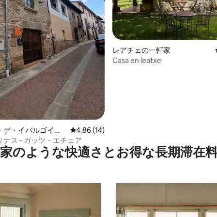
4.82つ星の平均評価
レアチェの一軒家
Casa en leatxe
・デ・イバルゴイテ
レビュー14件、5つ星中4.86つ星の平均評価
4.86 (14)
家
ナス - ガッツ・エチェア
家のような快⁠適⁠さ⁠とお⁠得⁠な長⁠期⁠滞⁠在料