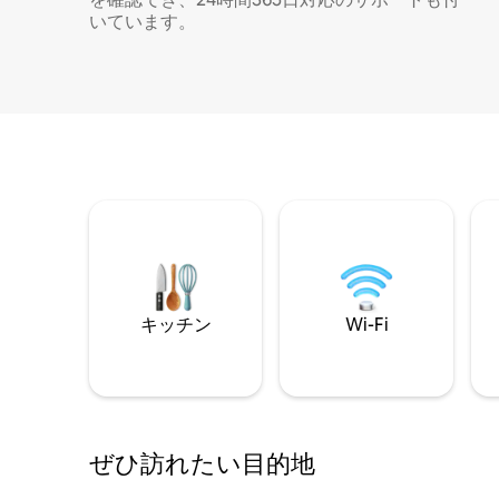
いています。
キッチン
Wi-Fi
ぜひ訪⁠れ⁠た⁠い目⁠的⁠地