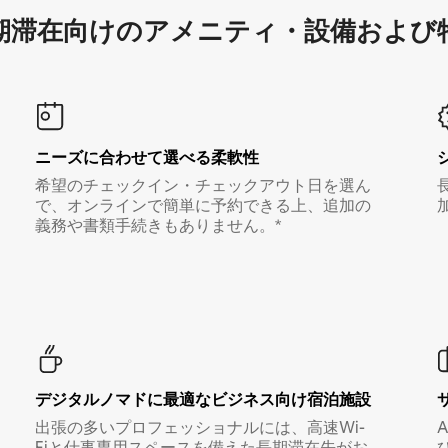
滞在向け⁠のア⁠メ⁠ニ⁠テ⁠ィ⁠・設⁠備⁠および
ニーズに合わせて選べる柔軟性
希望のチェックイン・チェックアウト日を選ん
で、オンラインで簡単に予約できる上、追加の
義務や書類手続きもありません。*
デジタルノマド⁠に最⁠適⁠なビ⁠ジ⁠ネ⁠ス⁠向⁠け宿⁠泊⁠施⁠設
出張の多いプロフェッショナルには、高速Wi-
Fiと仕事専用スペースを備えた長期滞在先がお