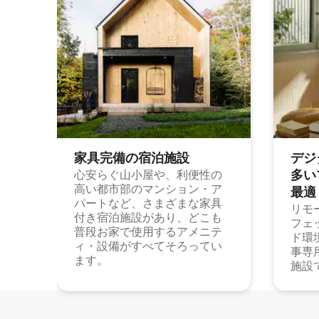
家具完備の宿⁠泊⁠施⁠設
デジ
多⁠いプ
心安らぐ山小屋や、利便性の
高い都市部のマンション・ア
最⁠適
パートなど、さまざまな家具
リモ
付き宿泊施設があり、どこも
フェ
普段お家で使用するアメニテ
ド環
ィ・設備がすべてそろってい
事専
ます。
施設