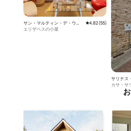
サン・マルティン・デ・ウン
レビュー55件、5つ星中
4.82 (55)
シュの一軒家
エリザベスの小屋
サリナス
ィの一軒
カサ・サリ
お