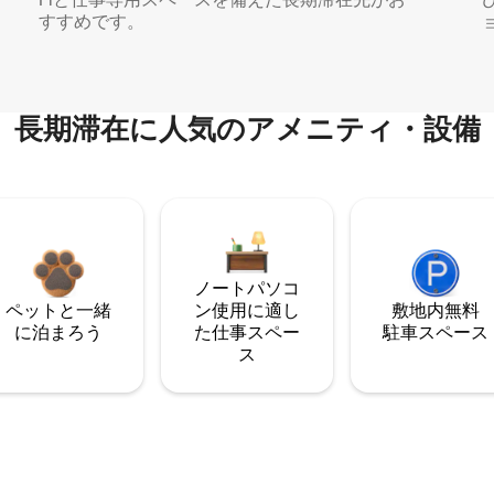
すすめです。
長期滞在に人気のアメニティ・設備
ノートパソコ
ペットと一緒
ン使用に適し
敷地内無料
に泊まろう
た仕事スペー
駐⁠車ス⁠ペ⁠ー⁠ス
ス