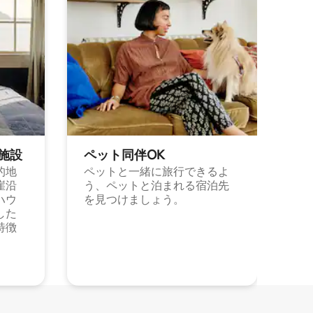
施⁠設
ペット同⁠伴OK
的地
ペットと一緒に旅行できるよ
崖沿
う、ペットと泊まれる宿泊先
ハウ
を見つけましょう。
した
特徴