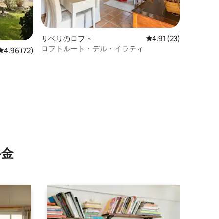
リベリのロフト
レビュー23件、5つ星
4.91 (23)
ロフトルート・デル・イラティ
レビュー72件、5つ星中4.96つ星の平均評価
4.96 (72)
⁠金