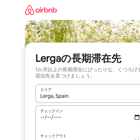
コ
ン
テ
ン
ツ
に
ス
キ
ッ
Lergaの長期滞在先
プ
1か月以上の長期滞在にぴったりな、くつろげ
宿泊先を見つけましょう。
エリア
検索結果が表示されたら、上下の矢印キーを使っ
チェックイン
チェックアウト