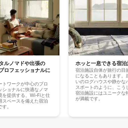
タルノマドや出⁠張⁠の
ホッと一⁠息⁠で⁠き⁠る宿⁠泊
⁠ロ⁠フ⁠ェ⁠ッ⁠シ⁠ョ⁠ナ⁠ル⁠に
宿泊施設自体が旅行の目
になることもあります。
いのログハウスや静かな
ートワークが中心のプロ
スボートのように、こう
ッショナルに快適なノマ
宿泊施設にはユニークな
境を提供する、Wi-Fiと仕
が満載です。
用スペースを備えた宿泊
です。