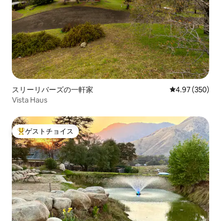
スリーリバーズの一軒家
レビュー350件
4.97 (350)
Vista Haus
ゲストチョイス
大好評のゲストチョイスです。