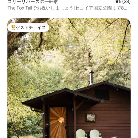
スリーリバーズの一軒家
レビュー2
5 (28)
The Fox Tailでお祝いしましょう|セコイア国立公園まで8マ
イル
ゲストチョイス
大好評のゲストチョイスです。