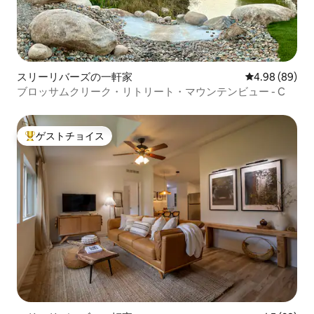
スリーリバーズの一軒家
レビュー89件
4.98 (89)
ブロッサムクリーク・リトリート・マウンテンビュー - C
ゲストチョイス
大好評のゲストチョイスです。