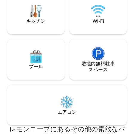
deep water swimming holes, fishing,
and WOW!
hiking, bird watching, and opportunities
for quiet reflection
キッチン
Wi-Fi
敷地内無料駐⁠車
プール
ス⁠ペ⁠ー⁠ス
エアコン
レモンコーブにあるその他の素敵なバ