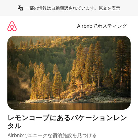
コ
一部の情報は自動翻訳されています。
原文を表示
ン
テ
ン
Airbnbでホスティング
ツ
に
ス
キ
ッ
プ
レモンコーブにあるバケーションレン
タル
Airbnbでユニークな宿泊施設を見つける