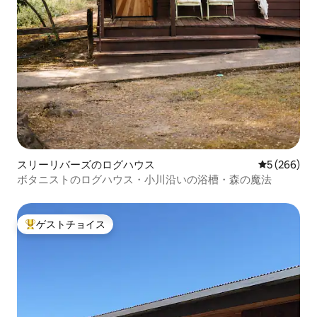
スリーリバーズのログハウス
レビュー26
5 (266)
ボタニストのログハウス・小川沿いの浴槽・森の魔法
ゲストチョイス
大好評のゲストチョイスです。