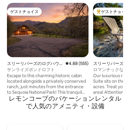
ゲストチョイス
ゲストチョイス
ゲストチョイス
大好評のゲストチ
スリーリバーズのログハウ
レビュー555件、5つ星中4.88
4.88 (555)
スリーリバーズの
ス
サンライズポンドロフト
ロマンチックなリバ
宝石のような場所
Escape to this charming historic cabin
Our luxurious riv
located alongside a privately conserved
Suite sits on three
ranch, just minutes from the entrance
acres. Treat yourself to the best in the
to Sequoia National Park! This tranquil
area! Attention to detail is evident in this
レモンコーブのバケーションレンタル
setting offers a comfortable retreat with
newly appointed su
views of surrounding protected land and
ft. suite is a Cal-
で人気のアメニティ・設備
the opportunity to explore over a mile of
and huge double 
the Kaweah River Guests may enjoy
Outside is a privat
exclusive designated outdoor areas near
beautiful full outd
our cabins, including one of the only
for guests. And th