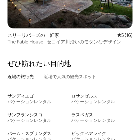
スリーリバーズの一軒家
レビュー1
5 (16)
The Fable House | セコイア川沿いのモダンなデザイン
ぜひ訪⁠れ⁠た⁠い目⁠的⁠地
近場の旅行先
近場で人気の観光スポット
サンディエゴ
ロサンゼルス
バケーションレンタル
バケーションレンタル
サンフランシスコ
ラスベガス
バケーションレンタル
バケーションレンタル
パーム・スプリングス
ビッグベアレイク
バケーションレンタル
バケーションレンタル