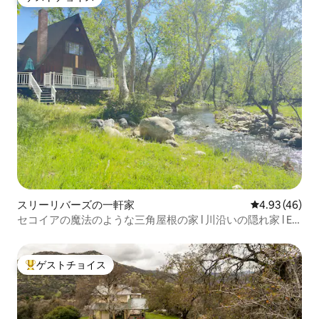
ゲストチョイス
スリーリバーズの一軒家
レビュー46件
4.93 (46)
セコイアの魔法のような三角屋根の家 l 川沿いの隠れ家 l EV
充電器
ゲストチョイス
大好評のゲストチョイスです。