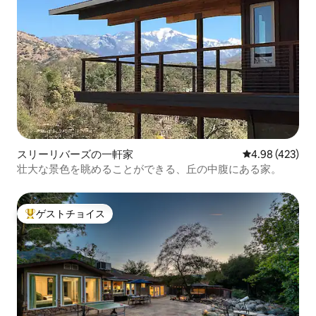
スリーリバーズの一軒家
レビュー423件
4.98 (423)
壮大な景色を眺めることができる、丘の中腹にある家。
ゲストチョイス
大好評のゲストチョイスです。