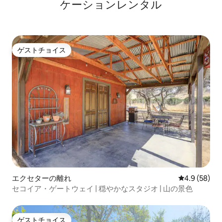
ケーションレンタル
ゲストチョイス
ゲストチョイス
エクセターの離れ
レビュー58
4.9 (58)
セコイア・ゲートウェイ | 穏やかなスタジオ | 山の景色
ゲストチョイス