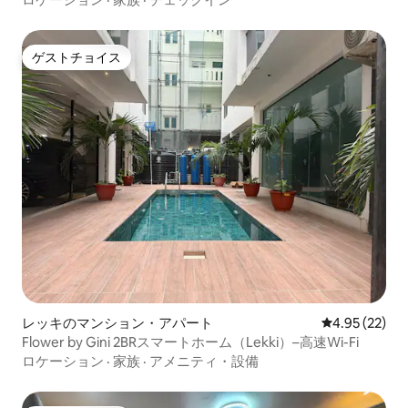
ゲストチョイス
ゲストチョイス
レッキのマンション・アパート
レビュー22件
4.95 (22)
Flower by Gini 2BRスマートホーム（Lekki）–高速Wi-Fi
ロケーション
·
家族
·
アメニティ・設備