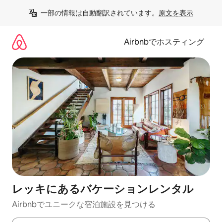
コ
一部の情報は自動翻訳されています。
原文を表示
ン
テ
ン
Airbnbでホスティング
ツ
に
ス
キ
ッ
プ
レッキにあるバケーションレンタル
Airbnbでユニークな宿泊施設を見つける