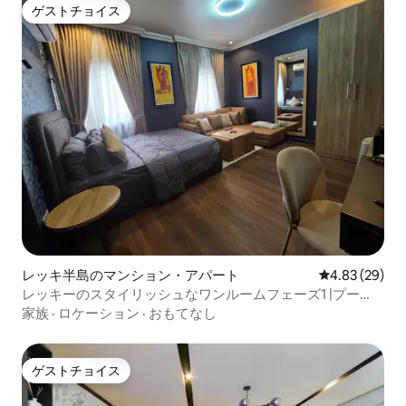
ゲストチョイス
ゲストチョイス
レッキ半島のマンション・アパート
レビュー29件
4.83 (29)
レッキーのスタイリッシュなワンルームフェーズ1 |プー
ル。24時間365日電源
家族
·
ロケーション
·
おもてなし
ゲストチョイス
ゲストチョイス