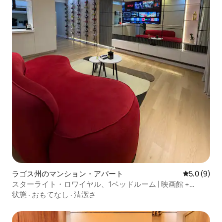
ラゴス州のマンション・アパート
レビュー9
5.0 (9)
スターライト・ロワイヤル、1ベッドルーム | 映画館 +
PS5、レッキ
状態
·
おもてなし
·
清潔さ