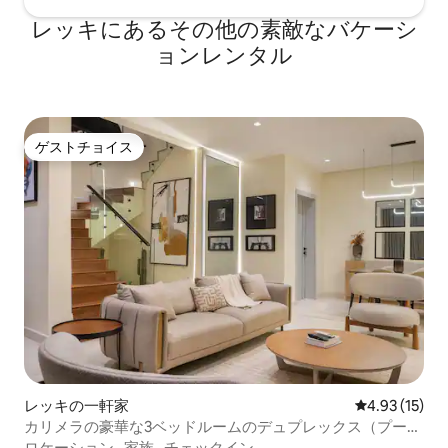
レッキにあるその他の素敵なバケーシ
ョンレンタル
ゲストチョイス
ゲストチョイス
レッキの一軒家
レビュー15件
4.93 (15)
カリメラの豪華な3ベッドルームのデュプレックス（プール
＆ジム付き）
ロケーション
·
家族
·
チェックイン