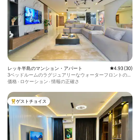
レッキ半島のマンション・アパート
レビュー30件
4.93 (30)
3ベッドルームのラグジュアリーなウォーターフロントの楽
園
価格
·
ロケーション
·
情報の正確さ
ゲストチョイス
大好評のゲストチョイスです。