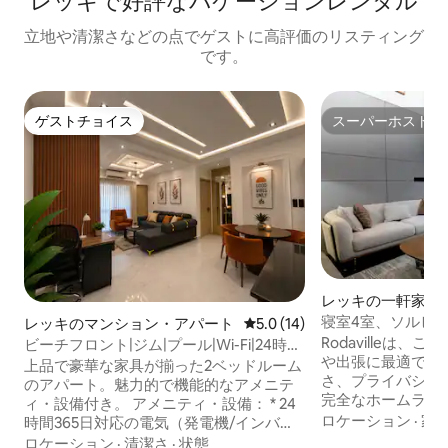
レッキで好評なバケーションレンタル
立地や清潔さなどの点でゲストに高評価のリスティング
です。
ゲストチョイス
スーパーホスト
ゲストチョイス
スーパーホスト
レッキの一軒家
寝室4室、ソルビー
レッキのマンション・アパート
レビュー14件、5つ星中5.0
5.0 (14)
Fi、247電気
Rodavilleは
ビーチフロント|ジム|プール|Wi-Fi|24時間
や出張に最適です
365日電源確保
上品で豪華な家具が揃った2ベッドルーム
さ、プライバシー
のアパート。魅力的で機能的なアメニテ
完全なホームライ
ィ・設備付き。 アメニティ・設備： * 24
特徴： * ピアノ *
ロケーション
·
家
時間365日対応の電気（発電機/インバー
ラウンジ * 高速イ
ター/EKEDC） * 非常に安全なエステート
ロケーション
·
清潔さ
·
状態