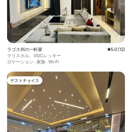
ラゴス州の一軒家
レビュー12
5.0 (12)
クリスホル、VGCレッキー
ロケーション
·
家族
·
Wi-Fi
ゲストチョイス
ゲストチョイス