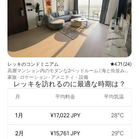
レッキのコンドミニアム
レビュー24件
4.71 (24)
高層マンション内のモダンな2ベッドルーム | 海と街並みの
景色
家族
·
ロケーション
·
アメニティ・設備
レッキを訪⁠れ⁠るの⁠に最⁠適⁠な時⁠期⁠は⁠？
月
平均料金
平均気温
1月
¥17,022 JPY
28°C
2月
¥15,761 JPY
29°C