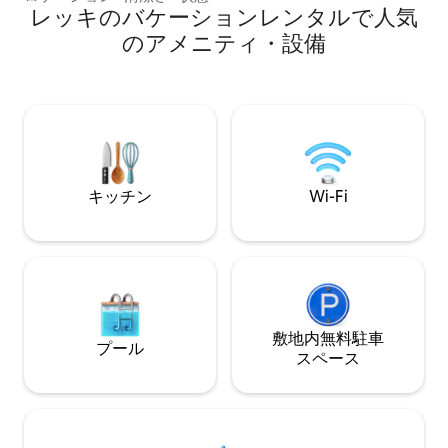
ュリティ * 24時間
*超高速Wi-Fi * 設備の充実したモダンなキ
レッキのバケーションレンタルで人気
施設内のランドリー
ッチン * Netflix / Youtube / Amazon
のアメニティ・設備
備の充実したキッチ
Prime * Dstv * プール * ジム * PS5 * スマー
おもてなし ビーチ、モール、レストラ
トドアロック／セルフチェックイン *バル
ン、ナイトライフ
コニー * 専属シェフ（ご要望に応じて） *
メントスポットに
無料駐車場 * ランドリーサービス * ハウス
この場所でくつろ
キーピング * ビーチ、地元の市場、スー
その周辺を自由に
パー、レストラン、薬局へのアクセス。
キッチン
Wi-Fi
敷地内無料駐⁠車
プール
ス⁠ペ⁠ー⁠ス