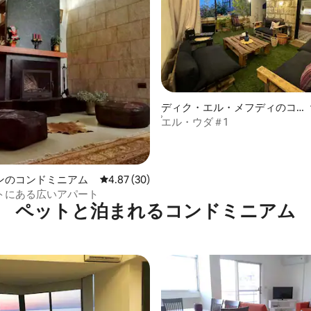
ディク・エル・メフディのコ
4.79つ星の平均評価
ンドミニアム
ُエル・ウダ＃1
ンのコンドミニアム
レビュー30件、5つ星中4.87つ星の平均評価
4.87 (30)
トにある広いアパート
ペットと泊まれるコンドミニアム