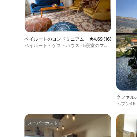
ベイルートのコンドミニアム
レビュー16件、5つ星中
4.69 (16)
ベイルート・ゲストハウス - 5寝室のマン
ション・アパート
クファル
ヘブン46
スーパーホスト
スーパーホスト