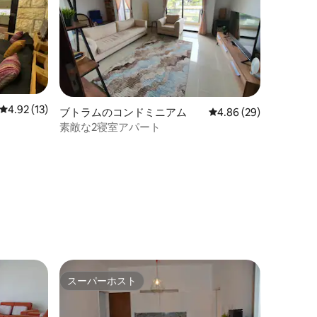
レビュー13件、5つ星中4.92つ星の平均評価
4.92 (13)
ブトラムのコンドミニアム
レビュー29件、5つ星
4.86 (29)
素敵な2寝室アパート
スーパーホスト
スーパーホスト