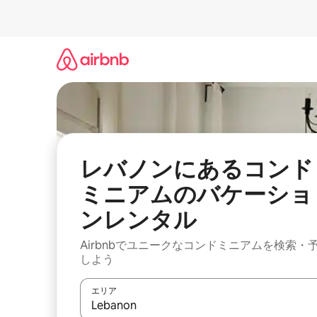
コ
ン
テ
ン
ツ
に
ス
キ
ッ
プ
レバノンにあるコンド
ミニアムのバケーショ
ンレンタル
Airbnbでユニークなコンドミニアムを検索・
しよう
エリア
検索結果が表示されたら、上下の矢印キーを使っ