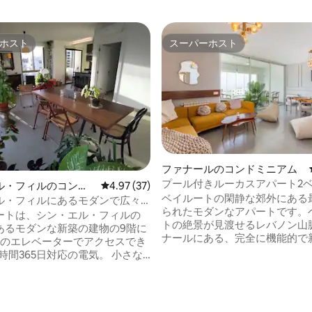
ホスト
スーパーホスト
ホスト
スーパーホスト
ファナールのコンドミニアム
プール付きルーカスアパート2
ル・フィルのコンド
レビュー37件、5つ星中4.97つ星の平均評価
4.97 (37)
ム＆2バスルーム
ベイルートの閑静な郊外にある
ル・フィルにあるモダンで広々
られたモダンなアパートです。
当たりの良いアパート
ートは、シン・エル・フィルの
トの絶景が見渡せるレバノン山
あるモダンな新築の建物の9階に
ナールにある、完全に機能的で
つのエレベーターでアクセスでき
具が取り付けられたアパートです。
ルートのダウンタウンまでわずか
ーにつながるアメリカンキッチ
空港まで30分、ビブロスまで4
たリビングダイニングルーム1
るこのアパートは、若くて安全
2室、トイレ2室で構成されてい
4.88つ星の平均評価
ドリーなゲート付きコミュニテ
リビングとダイニングルームに