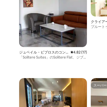
クライア
ム
プルートゥ
ジュベイル・ビブロスのコン
レビュー17件、5つ星中
4.82 (17)
ドミニアム
「Solitere Suites」のSolitere Flat、ジブラ
ル/ビブロス
スーパー
スーパー