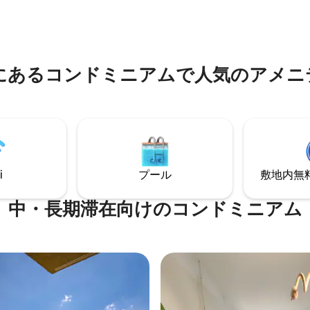
り、便利です。 すべてのアメニ
山の景色を望む大きな窓があり
備とサービスをご利用いただけ
アパートにはエアコンが3台ありま
外プール、ジム、スポーツコー
室に1台あります。 キッチンのア
用いただけます。リラックスし
はすべてご利用いただけます。
だけです！
にはマイナス2階に2台分の専用
にあるコンドミニアムで人気のアメニ
あります。
i
プール
敷地内無料駐
中・長期滞在向けのコンドミニアム