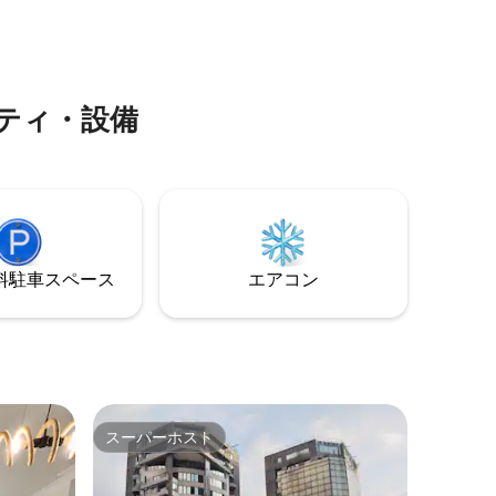
ティ・設
す。 ベイルートの中心部に位置し、近隣
ます。屋
には多くのレストラン、パブ、ショッ
トをご利
プ、モール、映画館があります。
て楽しむ
ティ・設備
⁠車ス⁠ペ⁠ー⁠ス
エアコン
スーパーホスト
スーパーホスト