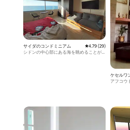
サイダのコンドミニアム
レビュー29件、5つ星中
4.79 (29)
シドンの中心部にある海を眺めることが
できる素敵なワンルーム
ケセルワ
アフコウ