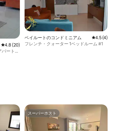
ベイルートのコンドミニアム
レビュー4件、5つ星
4.5 (4)
フレンチ・クォーター 1ベッドルーム #1
レビュー20件、5つ星中4.8つ星の平均評価
4.8 (20)
いアパート
スーパーホスト
スーパーホスト