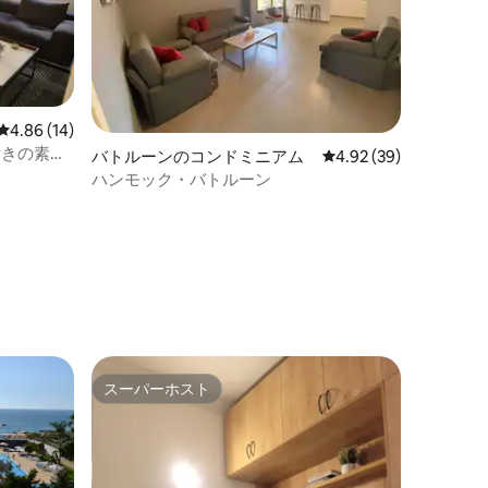
レビュー14件、5つ星中4.86つ星の平均評価
4.86 (14)
電気付きの素敵
バトルーンのコンドミニアム
レビュー39件、5つ星
4.92 (39)
ハンモック・バトルーン
スーパーホスト
スーパーホスト