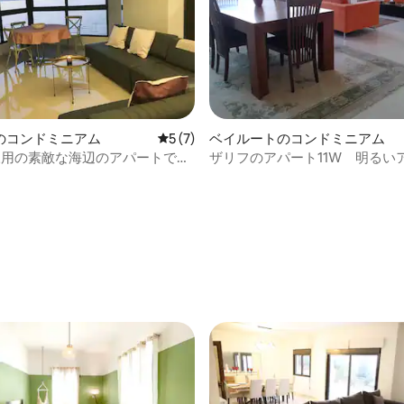
のコンドミニアム
レビュー7件、5つ星中5つ星の平均評価
5 (7)
ベイルートのコンドミニアム
名様用の素敵な海辺のアパートで
ザリフのアパート11W 明る
電気付き
4.85つ星の平均評価