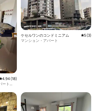
ケセルワンのコンドミニアム
レビュー3件、5
5 (3)
マンション・アパート
レビュー18件、5つ星中4.94つ星の平均評価
4.94 (18)
パート