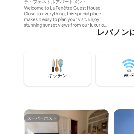
ラ・フェネトルアパートメント
は、街と
Welcome to La Fenêtre Guest House!
ます。 
Close to everything, this special place
す。各寝
makes it easy to plan your visit. Enjoy
メニティ
stunning sunset views from our luxurious
アパート
レバノン
apartment, just a short walk from
駐車場が
Batroun's beaches. Experience vibrant
nightlife nearby. Our fully furnished
apartment includes air conditioning in
every room for a hassle-free stay. Make
La Fenêtre Guest House your home
away from home and have the vacation
of a lifetime! Note: For stays over two
キッチン
Wi-F
nights, guests cover electricity costs.
スーパーホスト
スーパーホスト