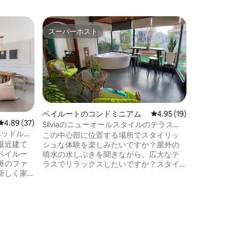
マトンの
スーパーホスト
スーパ
スーパーホスト
スーパ
海の絶景
ート
豪華なウ
ィバイエ
の3ベッ
の素晴らし
ラン、シ
わずか数
タウンまで車で
ベイルートのコンドミニアム
レビュー19件、5つ星
4.95 (19)
く、必要
レビュー37件、5つ星中4.89つ星の平均評価
4.89 (37)
Silviaのニューオールスタイルのテラス
ています
ベッドルー
（電気は24時間使えます）
リティがあります。
この中心部に位置する場所でスタイリッ
最近建て
まで補償
シュな体験を楽しみたいですか？屋外の
ベイルー
料地下駐
噴水の水しぶきを聞きながら、広大なテ
脈のファ
ラスでリラックスしたいですか？スタイ
新しく家
リッシュなウィンターガーデンで大きな
 ベイ
屋内ジャグジーを体験したいですか？ こ
20分、
のアパートは最大4名まで宿泊可能です。
0分で行け
設備が整っており、ユニークなアート作
でフレン
品で飾られています。バッテリー駆動シ
ィにあ
ステムにより24時間電気を供給していま