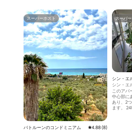
スーパーホスト
スーパー
スーパーホスト
スーパー
シン・エ
ミニアム
シン・エ
とした日
このアパ
中心部に
あり、2
ます。 24時間365日対応の電気。 小さな
バルコニ
ンを備え
室、寝室
バトルーンのコンドミニアム
レビュー8件、5つ星中
4.88 (8)
ます。 