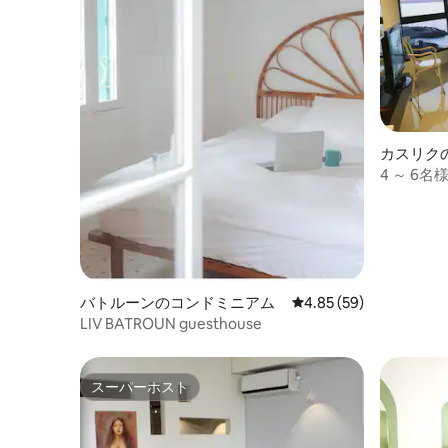
カスリク
4 ～ 6
す。
バトルーンのコンドミニアム
レビュー59件、5つ星中
4.85 (59)
LIV BATROUN guesthouse
スーパーホスト
スーパーホスト