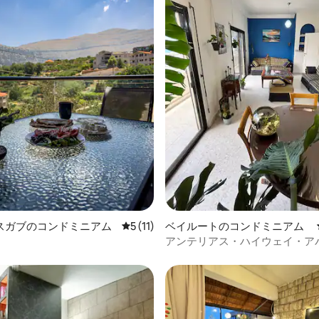
4.69つ星の平均評価
スガブのコンドミニアム
レビュー11件、5つ星中5つ星の平均評価
5 (11)
ベイルートのコンドミニアム
アンテリアス・ハイウェイ・ア
（24時間年中無休の電気）