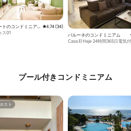
ートのコンドミニア
レビュー34件、5つ星中4.74つ星の平均評価
4.74 (34)
ス01
バルーネのコンドミニアム
Casa El Haje 24時間365日
な3ベッドルーム
4.82つ星の平均評価
プール付きコンドミニアム
ホスト
ホスト