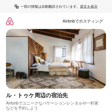
コ
一部の情報は自動翻訳されています。
原文を表示
ン
テ
ン
Airbnbでホスティング
ツ
に
ス
キ
ッ
プ
ル・トゥケ⁠周⁠辺⁠の宿⁠泊⁠先
Airbnbでユニークなバ⁠ケ⁠ー⁠シ⁠ョ⁠ンレ⁠ン⁠タ⁠ルや一⁠軒⁠家
な⁠ど⁠を予⁠約⁠し⁠よ⁠う