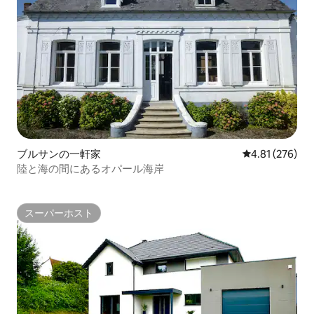
ブルサンの一軒家
レビュー276件
4.81 (276)
陸と海の間にあるオパール海岸
スーパーホスト
スーパーホスト