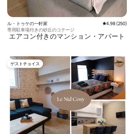
ル・トゥケの一軒家
レビュー250件
4.98 (250)
専用駐車場付きの砂丘のコテージ
エアコン付きのマンション・アパート
ゲストチョイス
ゲストチョイス