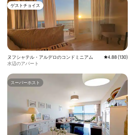
ゲストチョイス
ゲストチョイス
ヌフシャテル・アルデロのコンドミニアム
レビュー130件
4.88 (130)
水辺のアパート
スーパーホスト
スーパーホスト