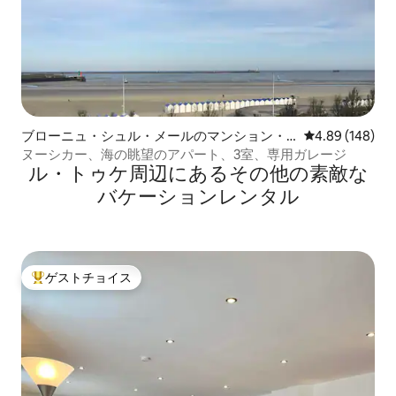
ブローニュ・シュル・メールのマンション・
レビュー148件
4.89 (148)
アパート
ヌーシカー、海の眺望のアパート、3室、専用ガレージ
ル・トゥケ⁠周⁠辺⁠に⁠あ⁠るそ⁠の⁠他⁠の素⁠敵⁠な
バ⁠ケ⁠ー⁠シ⁠ョ⁠ン⁠レ⁠ン⁠タ⁠ル
ゲストチョイス
大好評のゲストチョイスです。