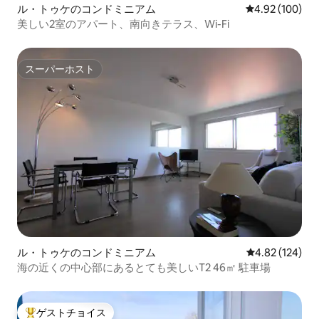
ル・トゥケのコンドミニアム
レビュー100件
4.92 (100)
美しい2室のアパート、南向きテラス、Wi-Fi
スーパーホスト
スーパーホスト
ル・トゥケのコンドミニアム
レビュー124件
4.82 (124)
海の近くの中心部にあるとても美しいT2 46㎡ 駐車場
ゲストチョイス
大好評のゲストチョイスです。