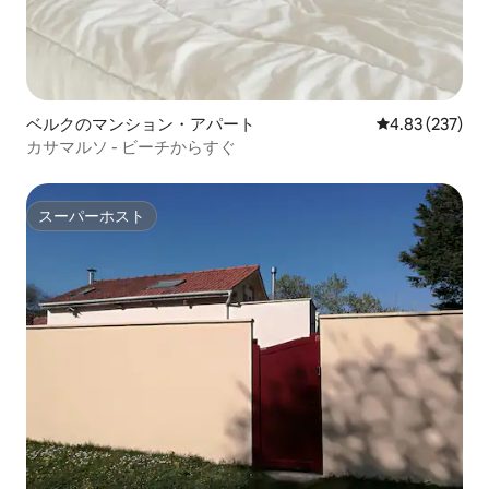
ベルクのマンション・アパート
レビュー237件
4.83 (237)
カサマルソ - ビーチからすぐ
スーパーホスト
スーパーホスト