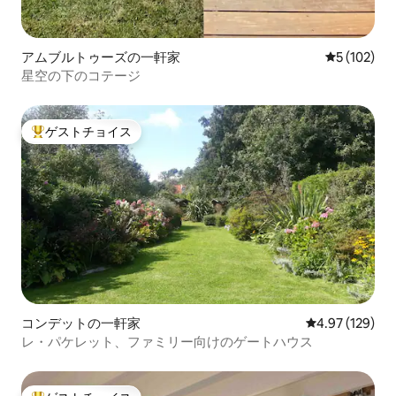
アムブルトゥーズの一軒家
レビュー10
5 (102)
星空の下のコテージ
ゲストチョイス
大好評のゲストチョイスです。
コンデットの一軒家
レビュー129件
4.97 (129)
レ・パケレット、ファミリー向けのゲートハウス