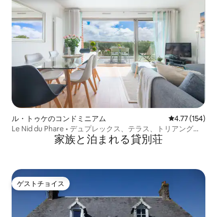
ル・トゥケのコンドミニアム
レビュー154件
4.77 (154)
Le Nid du Phare • デュプレックス、テラス、トリアング
家族と泊まれる貸別荘
ル・ドール
ゲストチョイス
ゲストチョイス