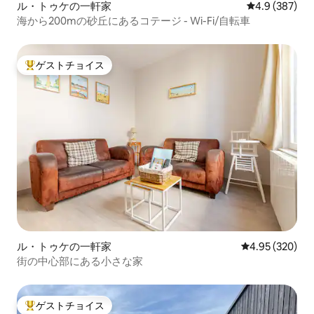
ル・トゥケの一軒家
レビュー387
4.9 (387)
海から200mの砂丘にあるコテージ - Wi-Fi/自転車
ゲストチョイス
大好評のゲストチョイスです。
ル・トゥケの一軒家
レビュー320件
4.95 (320)
街の中心部にある小さな家
ゲストチョイス
大好評のゲストチョイスです。