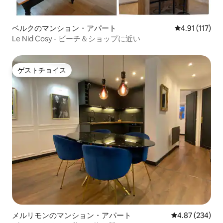
ベルクのマンション・アパート
レビュー117
4.91 (117)
Le Nid Cosy - ビーチ＆ショップに近い
ゲストチョイス
ゲストチョイス
メルリモンのマンション・アパート
レビュー234件
4.87 (234)