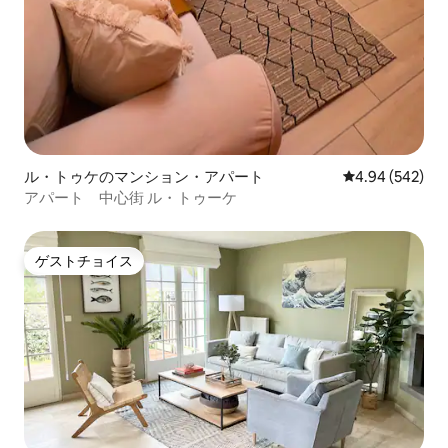
ル・トゥケのマンション・アパート
レビュー542件
4.94 (542)
アパート 中心街 ル・トゥーケ
ゲストチョイス
ゲストチョイス