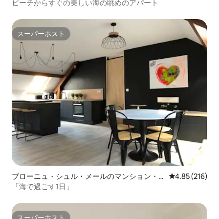
ビーチからすぐの美しい海の眺めのアパート
スーパーホスト
スーパーホスト
ブローニュ・シュル・メールのマンション・
レビュー216件
4.85 (216)
アパート
「海で過ごす1日」
スーパーホスト