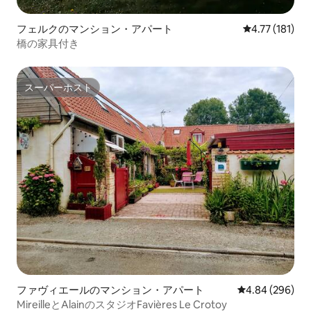
フェルクのマンション・アパート
レビュー181
4.77 (181)
橋の家具付き
スーパーホスト
スーパーホスト
ファヴィエールのマンション・アパート
レビュー296件
4.84 (296)
MireilleとAlainのスタジオFavières Le Crotoy