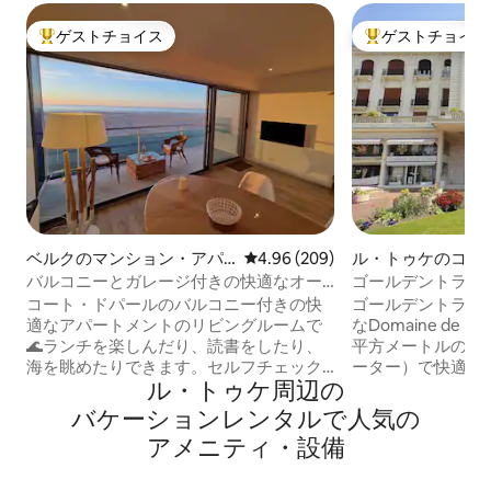
ゲストチョイス
ゲストチョイス
大好評のゲストチョイスです。
大好評のゲストチ
ベルクのマンション・アパ
レビュー209件、5つ星中4.96
4.96 (209)
ル・トゥケのコン
ート
バルコニーとガレージ付きの快適なオー
ゴールデントライ
シャンビューのアパート
ージの温かいT2。
コート・ドパールのバルコニー付きの快
ゴールデントライ
適なアパートメントのリビングルームで
なDomaine de l 
🌊ランチを楽しんだり、読書をしたり、
平方メートルのア
海を眺めたりできます。セルフチェック
ーター）で快適に宿
ル・トゥケ⁠周⁠辺⁠の
インです。 ✅ 強み 🌅180度の海の眺め 🪟
設備の整ったキッ
大きな窓と6㎡のバルコニー 🚗専用ガレ
ーブン、ビトロホ
バ⁠ケ⁠ー⁠シ⁠ョ⁠ン⁠レ⁠ン⁠タ⁠ル⁠で人⁠気⁠の
ージ（1台分） 📶Wi-Fi +スマートテレビ ✨
庫、小型家電、フ
ア⁠メ⁠ニ⁠テ⁠ィ⁠・⁠設⁠備
リノベーションされた54㎡のアパート。
カーとネスプレッ
快適で明るく、洗練されたデザイン。 🏖️
寝室：ベッド160 