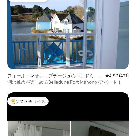
フォール・マオン・プラージュのコンドミニア
レビュー421件
4.97 (421)
ム
湖の眺めが楽しめるBelledune Fort Mahonのアパート！
ゲストチョイス
大好評のゲストチョイスです。