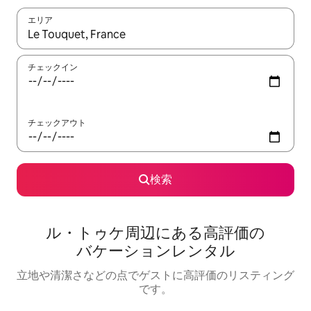
エリア
検索結果が表示されたら、上下の矢印キーを使って移動するか、
チェックイン
チェックアウト
検索
ル・トゥケ⁠周⁠辺⁠に⁠あ⁠る高⁠評⁠価⁠の
バ⁠ケ⁠ー⁠シ⁠ョ⁠ン⁠レ⁠ン⁠タ⁠ル
立地や清潔さなどの点でゲストに高評価のリスティング
です。