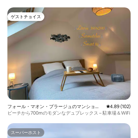
ゲストチョイス
ゲストチョイス
フォール・マオン・プラージュのマンショ
レビュー102件
4.89 (102)
ン・アパート
ビーチから700mのモダンなデュプレックス – 駐車場＆WiFi
スーパーホスト
スーパーホスト