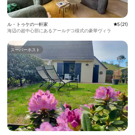
ル・トゥケの一軒家
レビュー2
5 (21)
海辺の超中心部にあるアールデコ様式の豪華ヴィラ
スーパーホスト
スーパーホスト