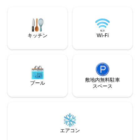
徒歩圏内に、ビーチ、ショップ、レスト
ーム-リビングル
ラン、カジノなどがあります。また、海
ラフテーブル、図書館
に出るとアザラシを観察することができ
ラジオ/CD -バスル
ます（潮の満ち引きによって異なりま
ー、洗濯機と乾燥
す）。 👶赤ちゃん連れのお客様も歓迎し
ます：折り畳みベッドとハイチェアをご
キッチン
Wi-Fi
用意しております
敷地内無料駐⁠車
プール
ス⁠ペ⁠ー⁠ス
エアコン