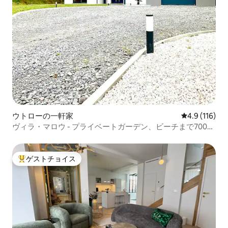
ウトローの一軒家
レビュー116
4.9 (116)
ヴィラ・マロウ - プライベートガーデン、ビーチまで700メ
ートル
ゲストチョイス
大好評のゲストチョイスです。