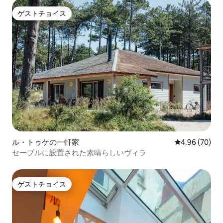
ゲストチョイス
ゲストチョイス
ル・トゥケの一軒家
レビュー70件
4.96 (70)
セーブルに設置された素晴らしいヴィラ
ゲストチョイス
ゲストチョイス