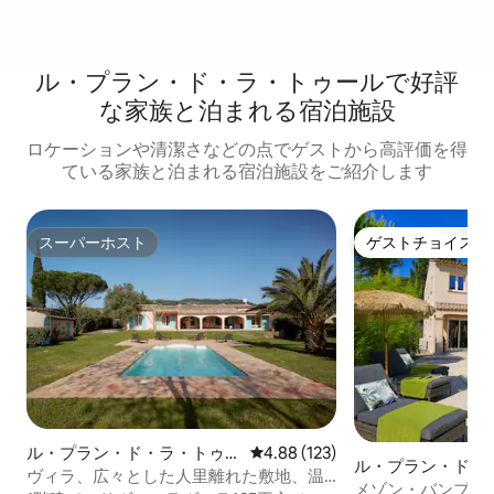
ル・プラン・ド・ラ・トゥールで好評
な家族と泊まれる宿泊施設
ロケーションや清潔さなどの点でゲストから高評価を得
ている家族と泊まれる宿泊施設をご紹介します
スーパーホスト
ゲストチョイス
スーパーホスト
ゲストチョイス
ル・プラン・ド・ラ・トゥー
レビュー123件、5つ星中4.88
4.88 (123)
ル・プラン・ド・
ルの一軒家
ヴィラ、広々とした人里離れた敷地、温
一軒家
メゾン・バンブーへ