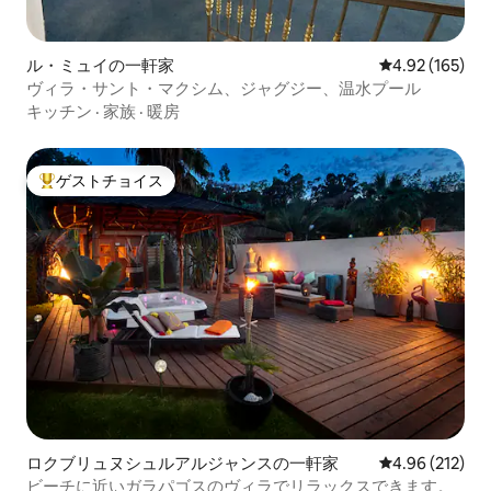
ル・ミュイの一軒家
レビュー165件
4.92 (165)
ヴィラ・サント・マクシム、ジャグジー、温水プール
キッチン
·
家族
·
暖房
ゲストチョイス
大好評のゲストチョイスです。
ロクブリュヌシュルアルジャンスの一軒家
レビュー212件
4.96 (212)
ビーチに近いガラパゴスのヴィラでリラックスできます。