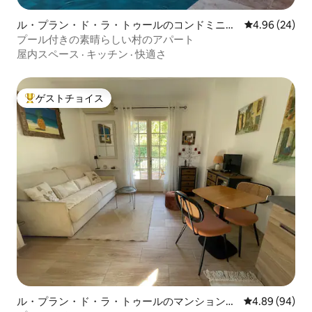
ル・プラン・ド・ラ・トゥールのコンドミニア
レビュー24件
4.96 (24)
ム
プール付きの素晴らしい村のアパート
屋内スペース
·
キッチン
·
快適さ
ゲストチョイス
大好評のゲストチョイスです。
ル・プラン・ド・ラ・トゥールのマンション・
レビュー94件
4.89 (94)