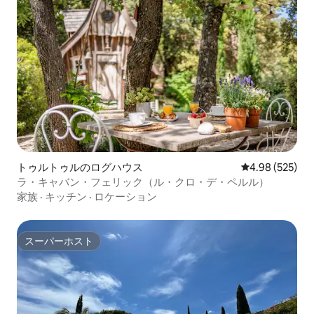
トゥルトゥルのログハウス
レビュー525件
4.98 (525)
ラ・キャバン・フェリック（ル・クロ・デ・ペルル）
家族
·
キッチン
·
ロケーション
スーパーホスト
スーパーホスト