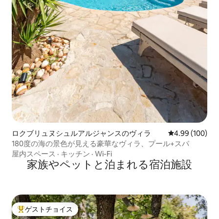
ロクブリュヌシュルアルジャンスのヴィラ
レビュー100件
4.99 (100)
180度の海の景色が見える豪華なヴィラ、プール+スパ
屋内スペース
·
キッチン
·
Wi-Fi
家族やペットと泊まれる宿泊施設
ゲストチョイス
大好評のゲストチョイスです。