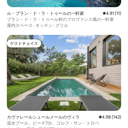
ル・プラン・ド・ラ・トゥールの一軒家
レビュー11件
4.91 (11)
プラン・ド・ラ・トゥール村のプロヴァンス風の一軒家
屋内スペース
·
キッチン
·
グリル
ゲストチョイス
ゲストチョイス
カヴァレールシュールメールのヴィラ
レビュー142件
4.98 (142)
温水プール、ビーチ7分、ゴルフ・サン・トロペ