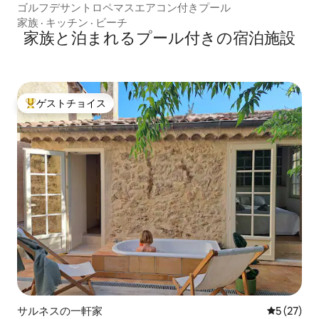
ゴルフデサントロペマスエアコン付きプール
家族
·
キッチン
·
ビーチ
家族と泊まれるプール付きの宿泊施設
ゲストチョイス
大好評のゲストチョイスです。
サルネスの一軒家
レビュー2
5 (27)