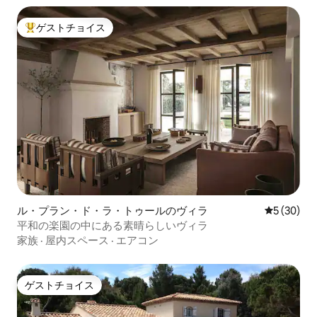
ゲストチョイス
大好評のゲストチョイスです。
ル・プラン・ド・ラ・トゥールのヴィラ
レビュー3
5 (30)
平和の楽園の中にある素晴らしいヴィラ
家族
·
屋内スペース
·
エアコン
ゲストチョイス
ゲストチョイス