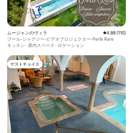
ムージャンのヴィラ
レビュー110件
4.88 (110)
プール-ジャグジー-ビデオプロジェクター-Perle Rare
キッチン
·
屋内スペース
·
ロケーション
ゲストチョイス
ゲストチョイス