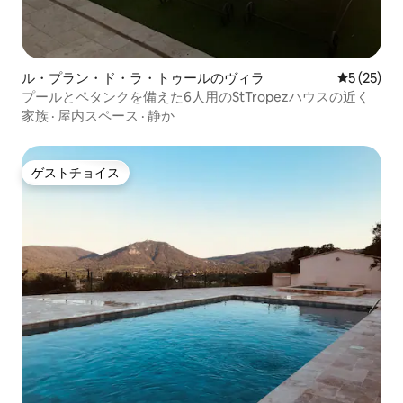
ル・プラン・ド・ラ・トゥールのヴィラ
レビュー2
5 (25)
プールとペタンクを備えた6人用のStTropezハウスの近く
家族
·
屋内スペース
·
静か
ゲストチョイス
ゲストチョイス