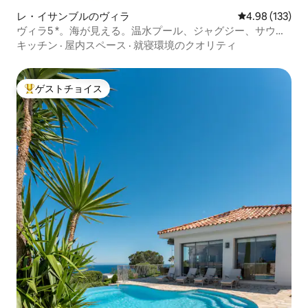
レ・イサンブルのヴィラ
レビュー133件
4.98 (133)
ヴィラ5 *。海が見える。温水プール、ジャグジー、サウ
ナ。
キッチン
·
屋内スペース
·
就寝環境のクオリティ
ゲストチョイス
大好評のゲストチョイスです。