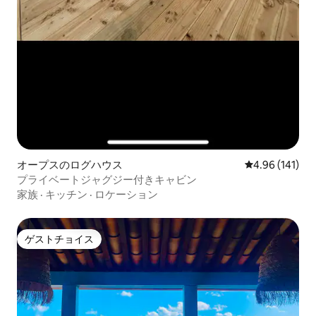
オープスのログハウス
レビュー141件
4.96 (141)
プライベートジャグジー付きキャビン
家族
·
キッチン
·
ロケーション
ゲストチョイス
ゲストチョイス