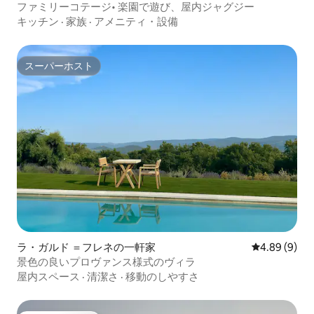
ファミリーコテージ• 楽園で遊び、屋内ジャグジー
キッチン
·
家族
·
アメニティ・設備
スーパーホスト
スーパーホスト
ラ・ガルド ＝フレネの一軒家
レビュー9件
4.89 (9)
景色の良いプロヴァンス様式のヴィラ
屋内スペース
·
清潔さ
·
移動のしやすさ