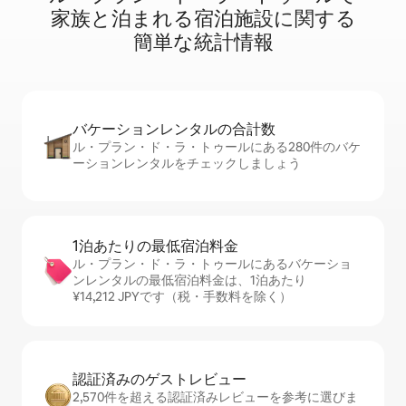
家⁠族⁠と泊⁠ま⁠れ⁠る宿⁠泊⁠施⁠設⁠に関⁠す⁠る
簡⁠単⁠な統⁠計⁠情⁠報
バケーションレ⁠ン⁠タ⁠ル⁠の合⁠計⁠数
ル・プラン・ド・ラ・トゥールにある280件のバケ
ーションレンタルをチェックしましょう
1泊あたりの最⁠低⁠宿⁠泊⁠料⁠金
ル・プラン・ド・ラ・トゥールにあるバケーショ
ンレンタルの最低宿泊料金は、1泊あたり
¥14,212 JPYです（税・手数料を除く）
認証済みのゲ⁠ス⁠ト⁠レ⁠ビ⁠ュ⁠ー
2,570件を超える認証済みレビューを参考に選びま