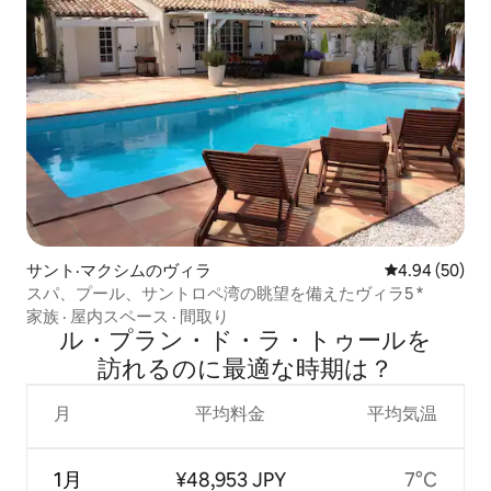
サント·マクシムのヴィラ
レビュー50件
4.94 (50)
スパ、プール、サントロペ湾の眺望を備えたヴィラ5 *
家族
·
屋内スペース
·
間取り
ル・プラン・ド・ラ・トゥールを
訪⁠れ⁠るの⁠に最⁠適⁠な時⁠期⁠は⁠？
月
平均料金
平均気温
1月
¥48,953 JPY
7°C