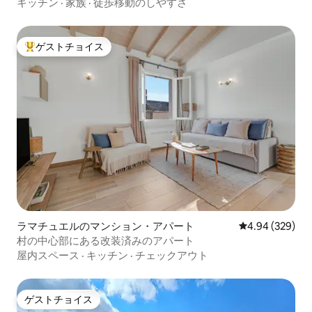
キッチン
·
家族
·
徒歩移動のしやすさ
ゲストチョイス
大好評のゲストチョイスです。
ラマチュエルのマンション・アパート
レビュー329件
4.94 (329)
村の中心部にある改装済みのアパート
屋内スペース
·
キッチン
·
チェックアウト
ゲストチョイス
ゲストチョイス