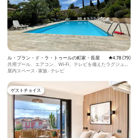
ル・プラン・ド・ラ・トゥールの町家・長屋
レビュー79件
4.78 (79)
共用プール、エアコン、Wi-Fi、テレビを備えたラグジュア
リーヴィラ
屋内スペース
·
家族
·
テレビ
ゲストチョイス
ゲストチョイス