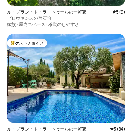
ル・プラン・ド・ラ・トゥールの一軒家
レビュー
5 (9)
プロヴァンスの宝石箱
家族
·
屋内スペース
·
移動のしやすさ
ゲストチョイス
大好評のゲストチョイスです。
ル・プラン・ド・ラ・トゥールの一軒家
レビュー3
5 (34)