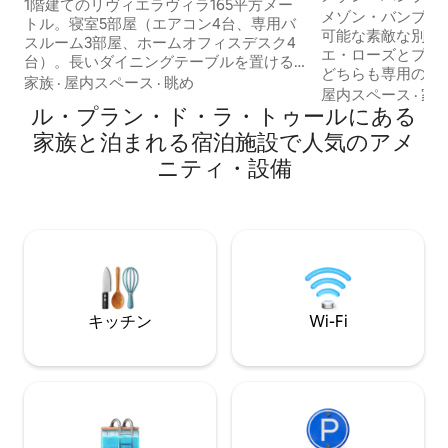
水プール、エアコン
1階建てのリヴィエラヴィラ165平方メー
プス・コートダジ
メゾン・バンブー）
トル。寝室5部屋（エアコン4台、専用バ
可能な素敵な別荘
スルーム3部屋、ホームオフィスデスク4
エ・ローズとプー
台）。長いダイニングテーブルを置ける
どちらも専用のダ
屋根付きテラス。 広々とした（2400平方
家族
·
屋内スペース
·
眺め
り、プールの周り
屋内スペース
·
家
メートル）人里離れた敷地で、温水プー
ル・プラン・ド・ラ・トゥールにある
あります。2024
ル（4月から10月）、バーベキュー、ペタ
揃いました。トラ
家族と泊まれる宿泊施設で人気のアメ
ンク、卓球、果樹がある完全にフェンス
色合いのおかげで
で囲まれた物件です。 フルキッチン（食
ニティ・設備
ています。Bamb
器洗い機、電子レンジ、サイドバイサイ
トロペとステ・マ
ド冷蔵庫、コーヒーメーカーなど） ラン
ン・ドゥ・ラ・ト
ドリー 4台以上の車両用の駐車スペース
に位置しています
コートダジュールでの落ち着いた休暇を
シムの近くにあり
楽しみたい2 ～ 3組のご家族やワーケーシ
ーチを望むことが
ョングループに最適です。
キッチン
Wi-Fi