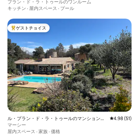
アパート
プラン・ド・ラ・トゥールのワンルーム
キッチン
·
屋内スペース
·
プール
ゲストチョイス
大好評のゲストチョイスです。
ル・プラン・ド・ラ・トゥールのマンション・
レビュー51件
4.98 (51)
アパート
マーシー
屋内スペース
·
家族
·
価格