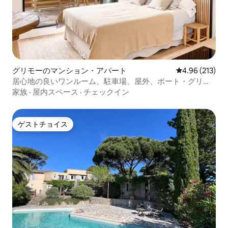
グリモーのマンション・アパート
レビュー213件
4.96 (213)
居心地の良いワンルーム、駐車場、屋外、ポート・グリモ
ーのセクシーな景色
家族
·
屋内スペース
·
チェックイン
ゲストチョイス
ゲストチョイス