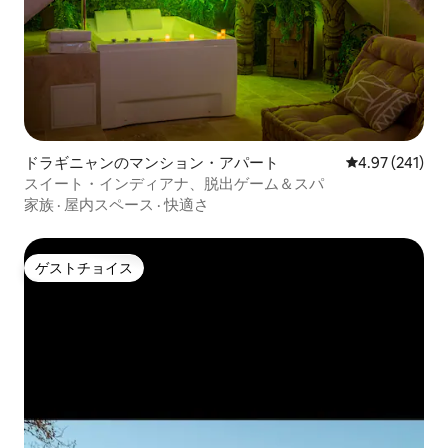
ドラギニャンのマンション・アパート
レビュー241件
4.97 (241)
スイート・インディアナ、脱出ゲーム＆スパ
家族
·
屋内スペース
·
快適さ
ゲストチョイス
ゲストチョイス