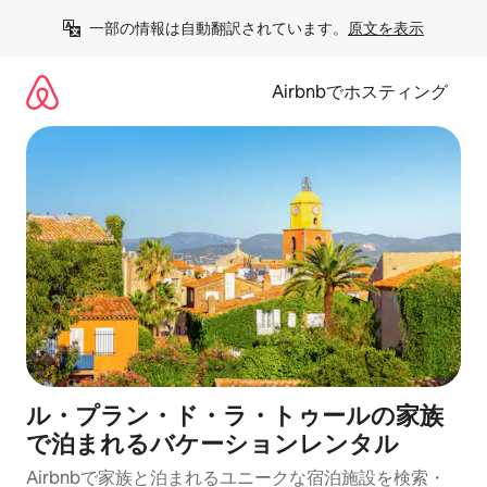
コ
一部の情報は自動翻訳されています。
原文を表示
ン
テ
ン
Airbnbでホスティング
ツ
に
ス
キ
ッ
プ
ル・プラン・ド・ラ・トゥールの家族
で泊まれるバケーションレンタル
Airbnbで家族と泊まれるユニークな宿泊施設を検索・