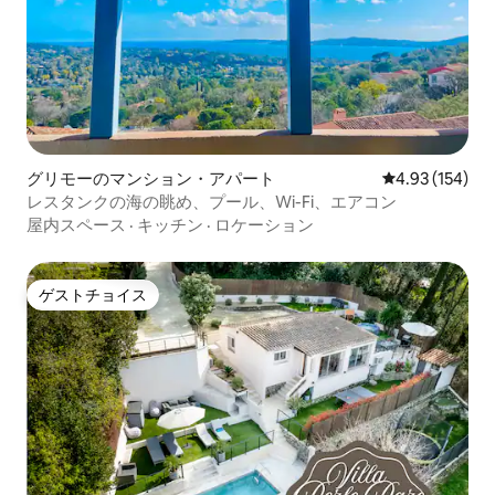
グリモーのマンション・アパート
レビュー154件
4.93 (154)
レスタンクの海の眺め、プール、Wi-Fi、エアコン
屋内スペース
·
キッチン
·
ロケーション
ゲストチョイス
ゲストチョイス