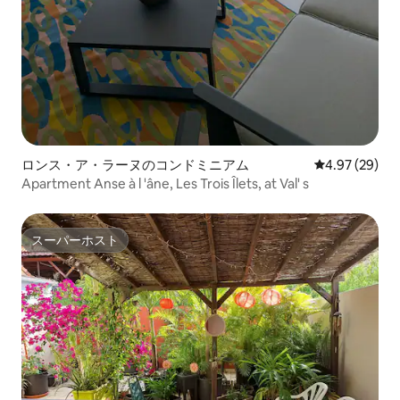
ロンス・ア・ラーヌのコンドミニアム
レビュー29件
4.97 (29)
Apartment Anse à l 'âne, Les Trois Îlets, at Val' s
スーパーホスト
スーパーホスト