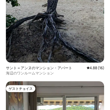
サント＝アンヌのマンション・アパート
レビュー16件
4.88 (16)
海辺のワンルームマンション
ゲストチョイス
ゲストチョイス