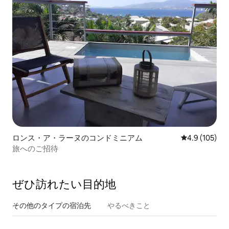
ロンス・ア・ラーヌのコンドミニアム
レビュー105
4.9 (105)
旅へのご招待
ぜひ訪⁠れ⁠た⁠い目⁠的⁠地
その他のタ⁠イ⁠プ⁠の宿⁠泊⁠先
やるべきこと