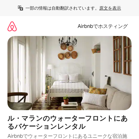
コ
一部の情報は自動翻訳されています。
原文を表示
ン
テ
ン
Airbnbでホスティング
ツ
に
ス
キ
ッ
プ
ル・マランのウォーターフロントにあ
るバケーションレンタル
Airbnbでウォーターフロントにあるユニークな宿泊施