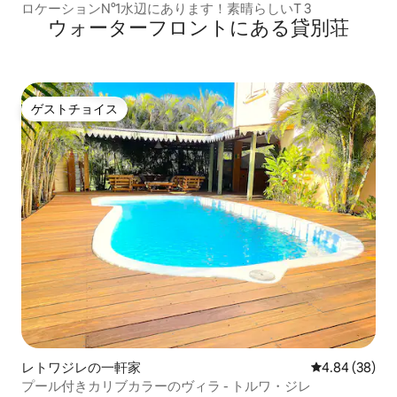
ロケーションN°1水辺にあります！素晴らしいT 3
ウォーターフロントにある貸別荘
ゲストチョイス
ゲストチョイス
レトワジレの一軒家
レビュー38件
4.84 (38)
プール付きカリブカラーのヴィラ - トルワ・ジレ