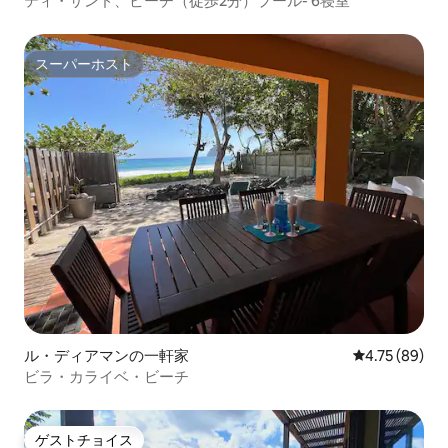
ティ・サンド、ビーチ（徒歩2分）プール- 6寝室
スーパーホスト
スーパーホスト
ル・ディアマンの一軒家
レビュー89件
4.75 (89)
ビラ・カライベ・ビーチ
ゲストチョイス