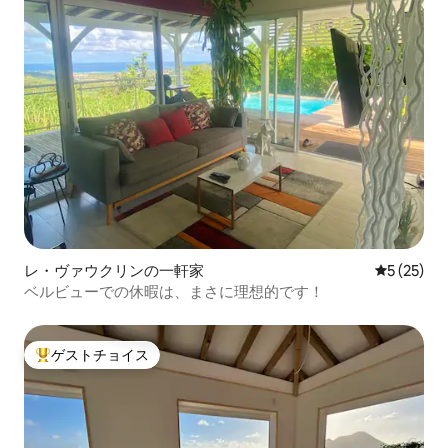
レ・ヴァウクリンの一軒家
レビュー2
5 (25)
ベルビューでの休暇は、まさに理想的です！
ゲストチョイス
大好評のゲストチョイスです。