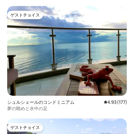
ゲストチョイス
ゲストチョイス
シュルシェールのコンドミニアム
レビュー177件
4.93 (177)
夢の眺めと水中の足
ゲストチョイス
ゲストチョイス