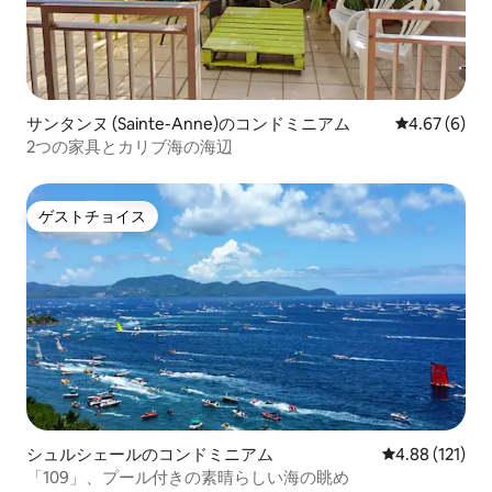
サンタンヌ (Sainte-Anne)のコンドミニアム
レビュー6件
4.67 (6)
2つの家具とカリブ海の海辺
ゲストチョイス
ゲストチョイス
シュルシェールのコンドミニアム
レビュー121件
4.88 (121)
「109」、プール付きの素晴らしい海の眺め