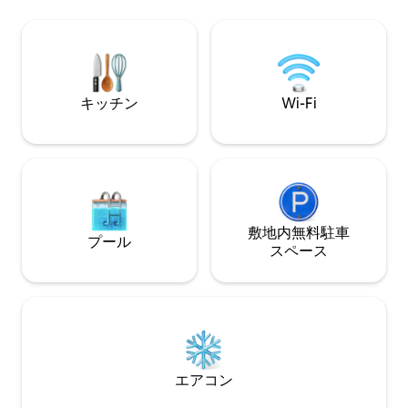
郵便局、パン屋、すべてのショップ、医
ングルーム • 設備
療サービス。 洗濯機、Wi - Fi、薄型テレ
グサイズベッドの
ビ。リネンは用意されています。釣りや
室 • ウォークイ
海でのお出かけの可能性があります（ご
なバスルーム • D
相談ください）
ランへの迅速なアクセス 静か
環境
キッチン
Wi-Fi
敷地内無料駐⁠車
プール
ス⁠ペ⁠ー⁠ス
エアコン