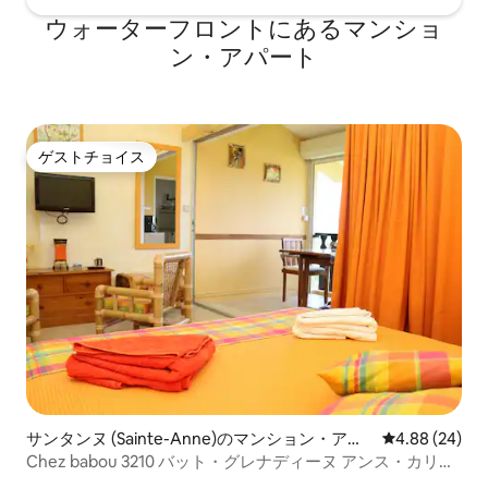
ウォーターフロントにあるマンショ
ン・アパート
ゲストチョイス
ゲストチョイス
サンタンヌ (Sainte-Anne)のマンション・アパ
レビュー24件
4.88 (24)
ート
Chez babou 3210 バット・グレナディーヌ アンス・カリタ
ンビーチ