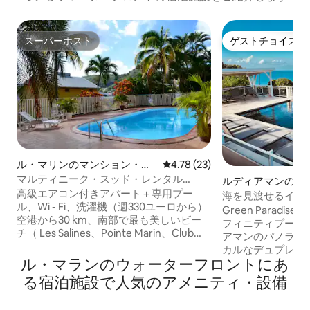
スーパーホスト
ゲストチョイス
スーパーホスト
ゲストチョイス
ル・マリンのマンション・ア
レビュー23件、5つ星中4.78
4.78 (23)
パート
マルティニーク・スッド・レンタル
ルディアマンのマ
（ル・マリン） （スイミングプール付
高級エアコン付きアパート＋専用プー
ン・アパート
海を見渡せるインフ
き）
ル、Wi - Fi、洗濯機（週330ユーロから）
Diamant
Green Parad
空港から30 km、南部で最も美しいビー
フィニティプール
チ（ Les Salines、Pointe Marin、Club
アマンのパノラマ
Med、Cap Macré、Cap Ferré ）から10
カルなデュプレックスです
分の場所にあります。 すべてのアメニテ
ル・マランのウォーターフロントにあ
ーク南部でのリラ
ィ・設備をお楽しみいただけます：スー
です。 次のものをお楽しみいただけま
る宿泊施設で人気のアメニティ・設備
パーまで徒歩100 m （ビーチやハイキン
す。 • 海と山の景
グから帰ってきた場合に最適）、銀行、
Netflixが利用