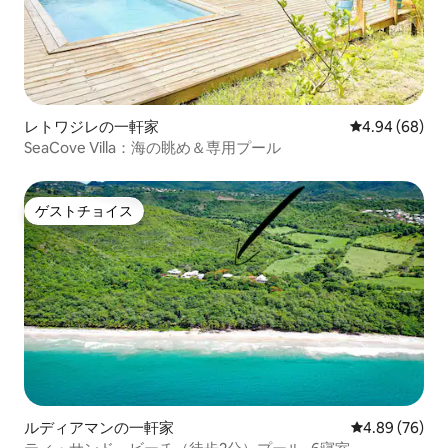
レトワジレの一軒家
レビュー68件
4.94 (68)
SeaCove Villa：海の眺め＆専用プール
ゲストチョイス
ゲストチョイス
ルディアマンの一軒家
レビュー76件
4.89 (76)