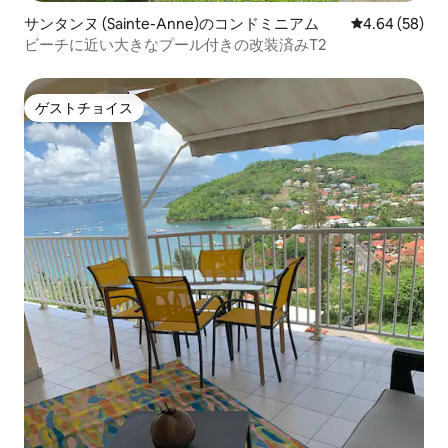
サンタンヌ (Sainte-Anne)のコンドミニアム
レビュー58件
4.64 (58)
ビーチに近い大きなプール付きの改装済みT2
ゲストチョイス
ゲストチョイス