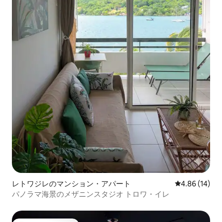
レトワジレのマンション・アパート
レビュー14件
4.86 (14)
パノラマ海景のメザニンスタジオ トロワ・イレ