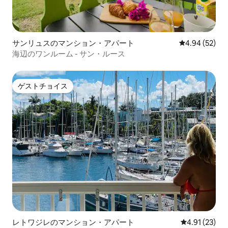
サンリュスのマンション・アパート
レビュー52件
4.94 (52)
海辺のワンルーム - サン・ルース
ゲストチョイス
ゲストチョイス
レトワジレのマンション・アパート
レビュー23件
4.91 (23)