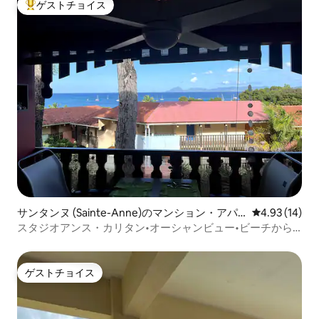
ゲストチョイス
大好評のゲストチョイスです。
サンタンヌ (Sainte-Anne)のマンション・アパ
レビュー14件
4.93 (14)
ート
スタジオアンス・カリタン•オーシャンビュー•ビーチから
200m
ゲストチョイス
ゲストチョイス