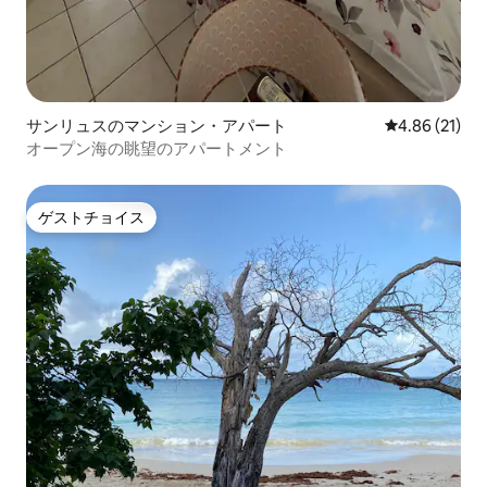
サンリュスのマンション・アパート
レビュー21件
4.86 (21)
オープン海の眺望のアパートメント
ゲストチョイス
ゲストチョイス