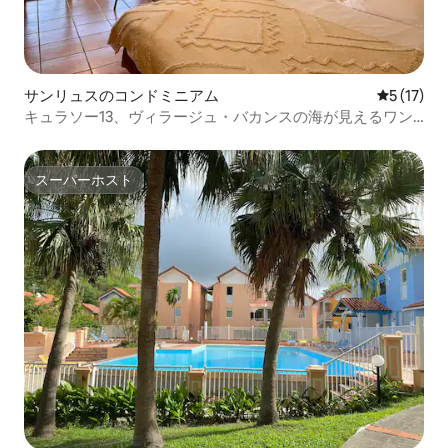
サンリュスのコンドミニアム
レビュー1
5 (17)
キュラソー13、ヴィラージュ・バカンスの海が見えるワン
ルーム
スーパーホスト
スーパーホスト