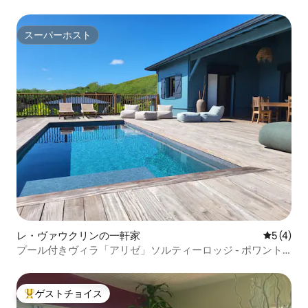
スーパーホスト
スーパーホスト
レ・ヴァウクリンの一軒家
レビュー
5 (4)
プール付きヴィラ「アリゼ」ソルティーロッジ - ポワント
フォラ
ゲストチョイス
大好評のゲストチョイスです。