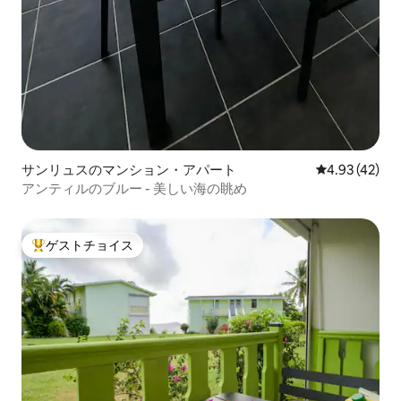
サンリュスのマンション・アパート
レビュー42件
4.93 (42)
アンティルのブルー - 美しい海の眺め
ゲストチョイス
大好評のゲストチョイスです。