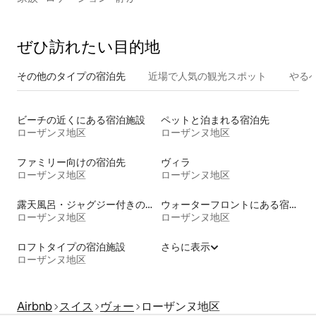
ぜひ訪⁠れ⁠た⁠い目⁠的⁠地
その他のタ⁠イ⁠プ⁠の宿⁠泊⁠先
近場で人気の観光スポット
やる
ビーチの近くにある宿泊施設
ペットと泊まれる宿泊先
ローザンヌ地区
ローザンヌ地区
ファミリー向けの宿泊先
ヴィラ
ローザンヌ地区
ローザンヌ地区
露天風呂・ジャグジー付きの宿泊施設
ウォーターフロントにある宿泊施設
ローザンヌ地区
ローザンヌ地区
ロフトタイプの宿泊施設
さらに表示
ローザンヌ地区
Airbnb
スイス
ヴォー
ローザンヌ地区