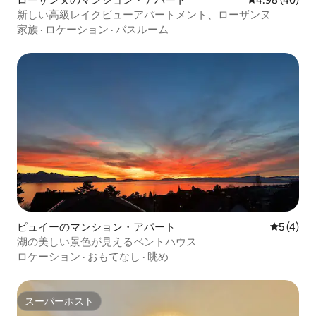
新しい高級レイクビューアパートメント、ローザンヌ
家族
·
ロケーション
·
バスルーム
ピュイーのマンション・アパート
レビュー
5 (4)
湖の美しい景色が見えるペントハウス
ロケーション
·
おもてなし
·
眺め
スーパーホスト
スーパーホスト