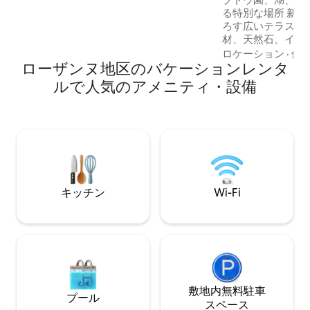
る特別な場所 新しいアパート、湖を見下
ろす広いテラス、 個性的な内装、古い木
材、天然石、イタ
ドライヤー、シン
ロケーション
·
価
ローザンヌ地区のバケーションレンタ
冷蔵庫、やかん、
レンジ、オーブン
ルで人気のアメニティ・設備
個、食器など... 金
ミニバー、地元の
らモントルーまで
車）が無料です！
イベートパークが
キッチン
Wi-Fi
敷地内無料駐⁠車
プール
ス⁠ペ⁠ー⁠ス