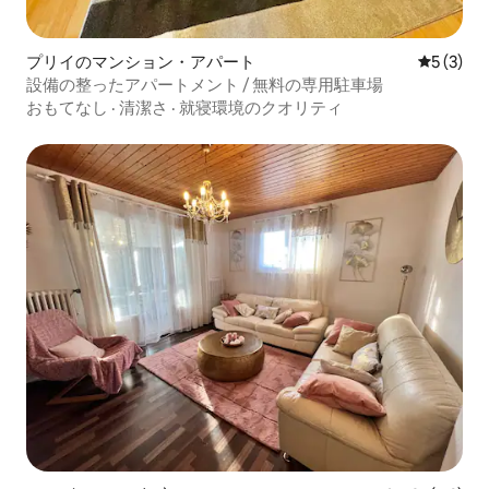
プリイのマンション・アパート
レビュー
5 (3)
設備の整ったアパートメント / 無料の専用駐車場
おもてなし
·
清潔さ
·
就寝環境のクオリティ