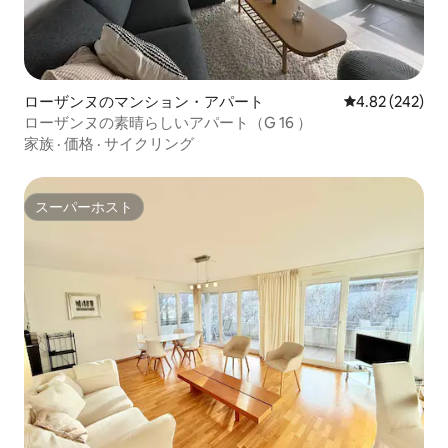
ローザンヌのマンション・アパート
レビュー242件
4.82 (242)
ローザンヌの素晴らしいアパート（G 16 ）
家族
·
価格
·
サイクリング
スーパーホスト
スーパーホスト