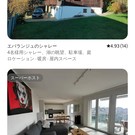
エパランジュのシャレー
レビュー14件
4.93 (14)
4名様用シャレー、湖の眺望、駐車場、庭
ロケーション
·
暖房
·
屋内スペース
スーパーホスト
スーパーホスト