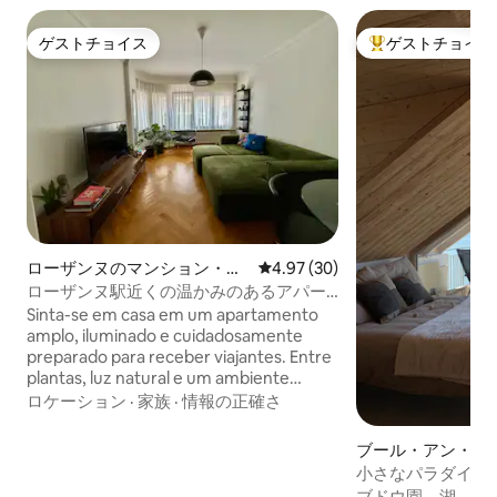
ゲストチョイス
ゲストチョイス
ゲストチョイス
大好評のゲストチ
ローザンヌのマンション・ア
レビュー30件、5つ星中4.97
4.97 (30)
パート
ローザンヌ駅近くの温かみのあるアパー
トメント
Sinta-se em casa em um apartamento
amplo, iluminado e cuidadosamente
preparado para receber viajantes. Entre
plantas, luz natural e um ambiente
tranquilo, você encontrará o equilíbrio
ロケーション
·
家族
·
情報の正確さ
perfeito entre conforto, charme e
excelente localização no coração de
ブール・アン・ラ
Lausanne.
マンション・アパ
小さなパラダイス1
湖に面しています
ブドウ園、湖、山の