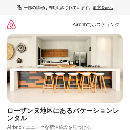
コ
一部の情報は自動翻訳されています。
原文を表示
ン
テ
ン
Airbnbでホスティング
ツ
に
ス
キ
ッ
プ
ローザンヌ地区にあるバケーションレ
ンタル
Airbnbでユニークな宿泊施設を見つける