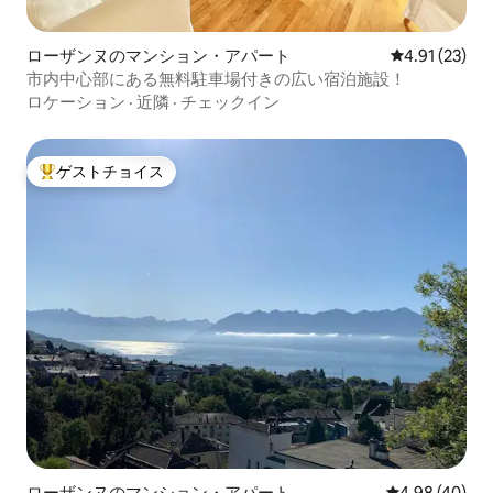
ローザンヌのマンション・アパート
レビュー23件
4.91 (23)
市内中心部にある無料駐車場付きの広い宿泊施設！
ロケーション
·
近隣
·
チェックイン
ゲストチョイス
大好評のゲストチョイスです。
ローザンヌのマンション・アパート
レビュー40件
4.98 (40)