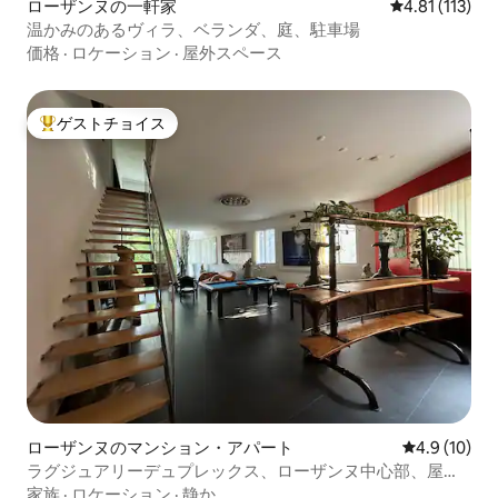
ローザンヌの一軒家
レビュー113
4.81 (113)
温かみのあるヴィラ、ベランダ、庭、駐車場
価格
·
ロケーション
·
屋外スペース
ゲストチョイス
大好評のゲストチョイスです。
ローザンヌのマンション・アパート
レビュー10
4.9 (10)
ラグジュアリーデュプレックス、ローザンヌ中心部、屋
上、大聖堂の眺望
家族
·
ロケーション
·
静か