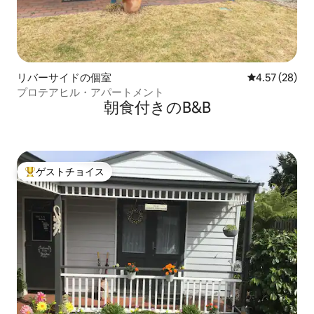
リバーサイドの個室
レビュー28件
4.57 (28)
プロテアヒル・アパートメント
朝食付きのB&B
ゲストチョイス
大好評のゲストチョイスです。