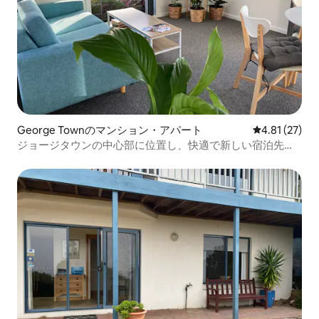
George Townのマンション・アパート
レビュー27件
4.81 (27)
ジョージタウンの中心部に位置し、快適で新しい宿泊先で
す