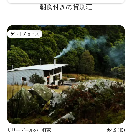
朝食付きの貸別荘
ゲストチョイス
ゲストチョイス
リリーデールの一軒家
レビュー10
4.9 (10)