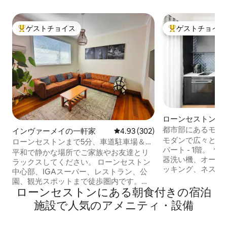
ゲストチョイス
ゲストチョイス
大好評のゲストチョイスです。
大好評のゲストチ
ローンセストンの
ン・アパート
都市部にあるモダ
インヴァーメイの一軒家
レビュー302件、5つ星中4.93
4.93 (302)
イ
モダンで広々とし
ローンセストンまで5分、車道駐車場＆博
パート - 1階。 ＊キングサイズベッド ＊食
物館近く
平和で静かな場所でご家族やお友達とリ
器洗い機、オーブ
ラックスしてください。 ローンセストン
ッキング、ネスプ
中心部、IGAスーパー、レストラン、公
ン ＊ラウンジと寝
園、観光スポットまで徒歩圏内です。
のスマートテレビ
ローンセストンにある朝食付きの宿泊
Hermay Cottageには3つの寝室があり、
超高速Wi-Fi ＊
各寝室にクイーンベッドが1台あり、3組
施設で人気のアメニティ・設備
バスルーム。 ＊玄関の無料駐車場。 ＊テ
のカップルまたは3名のシングルで最大6
スラ車の充電。 シティパーク、アルバー
名様まで宿泊可能です。 ゲストは、施錠
トホール、ハーベ