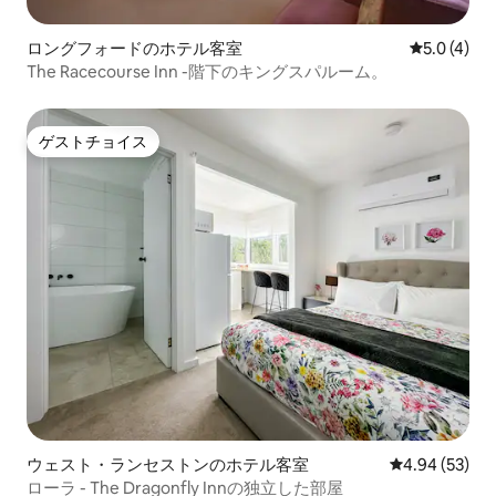
ロングフォードのホテル客室
レビュー4
5.0 (4)
The Racecourse Inn -階下のキングスパルーム。
ゲストチョイス
ゲストチョイス
ウェスト・ランセストンのホテル客室
レビュー53件
4.94 (53)
ローラ - The Dragonfly Innの独立した部屋