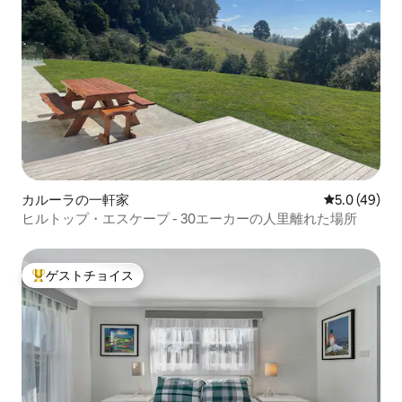
カルーラの一軒家
レビュー49
5.0 (49)
ヒルトップ・エスケープ - 30エーカーの人里離れた場所
ゲストチョイス
大好評のゲストチョイスです。