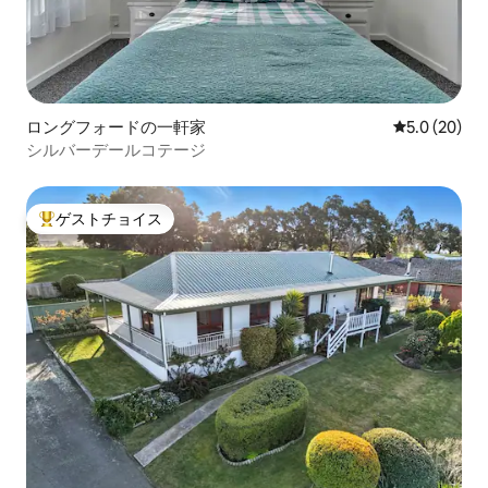
ロングフォードの一軒家
レビュー20
5.0 (20)
シルバーデールコテージ
ゲストチョイス
大好評のゲストチョイスです。