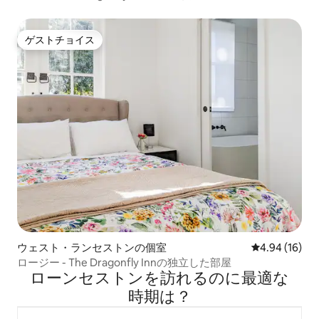
ゲストチョイス
ゲストチョイス
ウェスト・ランセストンの個室
レビュー16件
4.94 (16)
ロージー - The Dragonfly Innの独立した部屋
ローンセストンを訪⁠れ⁠るの⁠に最⁠適⁠な
時⁠期⁠は⁠？