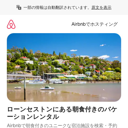
コ
一部の情報は自動翻訳されています。
原文を表示
ン
テ
ン
Airbnbでホスティング
ツ
に
ス
キ
ッ
プ
ローンセストンにある朝食付きのバケ
ーションレンタル
Airbnbで朝食付きのユニークな宿泊施設を検索・予約