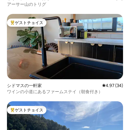
アーサー山のトリグ
ゲストチョイス
大好評のゲストチョイスです。
シドマスの一軒家
レビュー34件
4.97 (34)
ワインの小道にあるファームステイ（朝食付き）
ゲストチョイス
大好評のゲストチョイスです。