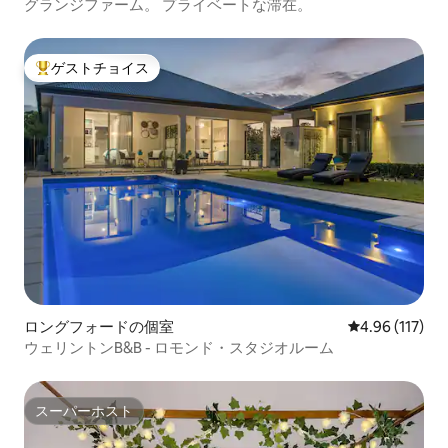
グランジファーム。 プライベートな滞在。
ゲストチョイス
大好評のゲストチョイスです。
ロングフォードの個室
レビュー117件
4.96 (117)
ウェリントンB&B - ロモンド・スタジオルーム
スーパーホスト
スーパーホスト