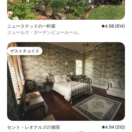
ニューステッドの一軒家
レビュー814件
4.98 (814)
ジュールズ・ガーデンビュールーム。
ゲストチョイス
ゲストチョイス
セント・レオナルズの個室
レビュー510件
4.94 (510)