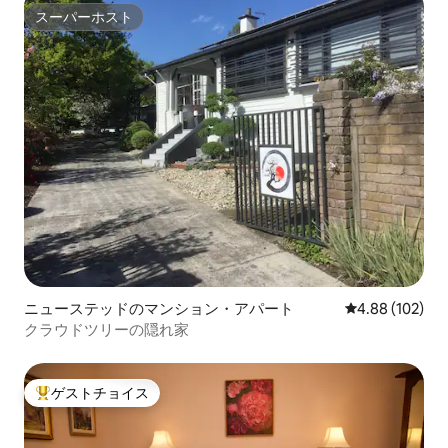
スーパーホスト
スーパーホスト
ニューステッドのマンション・アパート
レビュー102件
4.88 (102)
クラウドツリーの隠れ家
ゲストチョイス
大好評のゲストチョイスです。