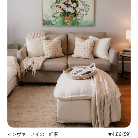
インヴァーメイの一軒家
レビュー59件
4.86 (59)