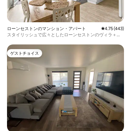
ローンセストンのマンション・アパート
レビュー443件
4.75 (443)
スタイリッシュで広々としたローンセストンのヴィラ＋無
料Wi-Fi
ゲストチョイス
ゲストチョイス