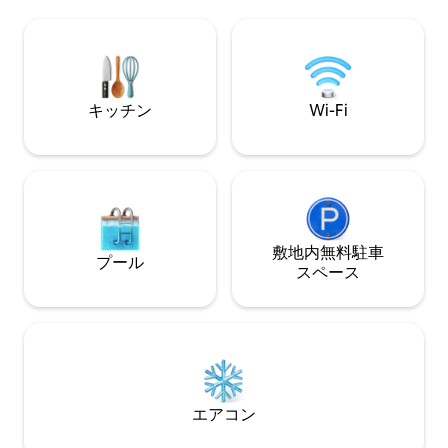
ガレージに加え、路上駐車場と路外駐車
歩1分。 *このア
場の両方をご利用いただけます。 ご不明
は見えません。 最大2名様まで。乳幼児連
な点がございましたら、メッセージでお
れには不向きです
問い合わせください。ホストになれるの
を楽しみにしております。 どうぞよろし
くお願いいたします。 Jen
キッチン
Wi-Fi
敷地内無料駐⁠車
プール
ス⁠ペ⁠ー⁠ス
エアコン