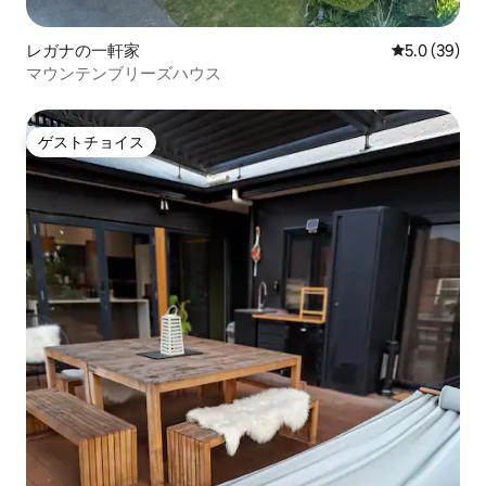
レガナの一軒家
レビュー39
5.0 (39)
マウンテンブリーズハウス
ゲストチョイス
ゲストチョイス