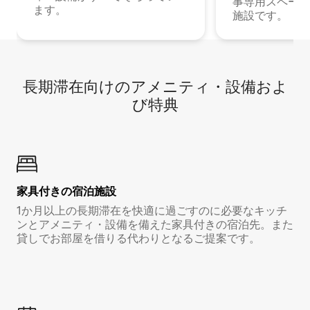
事専用スペース
ます。
施設です。
長期滞在向け⁠のア⁠メ⁠ニ⁠テ⁠ィ⁠・設⁠備⁠およ
び特⁠典
家具付き⁠の宿⁠泊⁠施⁠設
1か月以上の長期滞在を快適に過ごすのに必要なキッチ
ンとアメニティ・設備を備えた家具付きの宿泊先。また
貸しでお部屋を借りる代わりとなるご提案です。