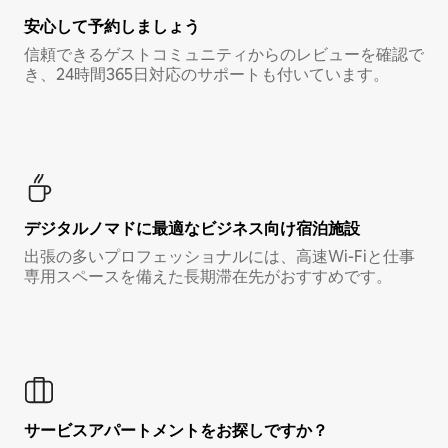
安心して予約しましょう
信頼できるゲストコミュニティからのレビューを確認で
き、24時間365日対応のサポートも付いています。
デジタルノマド⁠に最⁠適⁠なビ⁠ジ⁠ネ⁠ス⁠向⁠け宿⁠泊⁠施⁠設
出張の多いプロフェッショナルには、高速Wi-Fiと仕事
専用スペースを備えた長期滞在先がおすすめです。
サービスアパートメントをお探しですか？