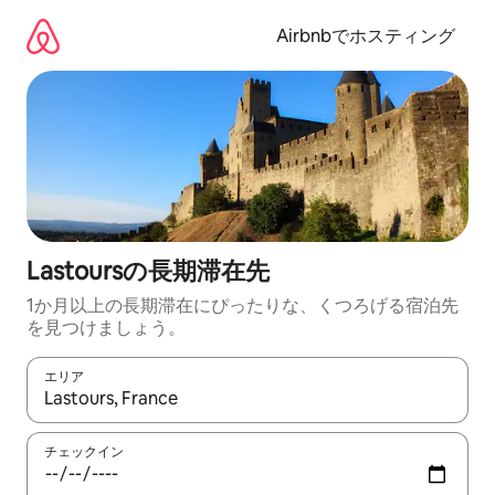
コ
ン
Airbnbでホスティング
テ
ン
ツ
に
ス
キ
ッ
プ
Lastoursの長期滞在先
1か月以上の長期滞在にぴったりな、くつろげる宿泊先
を見つけましょう。
エリア
検索結果が表示されたら、上下の矢印キーを使って移動するか、
チェックイン