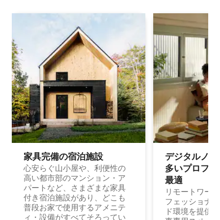
家具完備の宿⁠泊⁠施⁠設
デジタルノマド
多⁠いプ⁠ロ⁠フ⁠ェ⁠
心安らぐ山小屋や、利便性の
高い都市部のマンション・ア
最⁠適
パートなど、さまざまな家具
リモートワーク
付き宿泊施設があり、どこも
フェッショナル
普段お家で使用するアメニテ
ド環境を提供する
ィ・設備がすべてそろってい