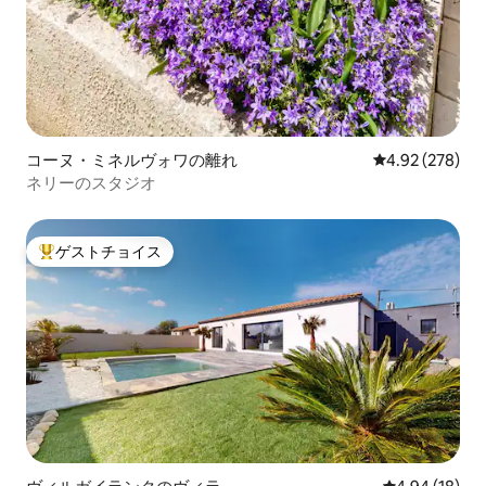
コーヌ・ミネルヴォワの離れ
レビュー278件
4.92 (278)
ネリーのスタジオ
ゲストチョイス
大好評のゲストチョイスです。