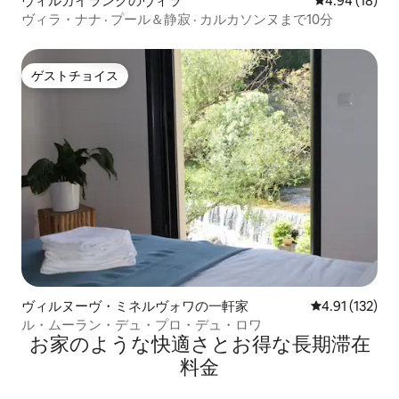
ヴィルガイランクのヴィラ
レビュー18件
4.94 (18)
ヴィラ・ナナ · プール＆静寂 · カルカソンヌまで10分
ゲストチョイス
ゲストチョイス
ヴィルヌーヴ・ミネルヴォワの一軒家
レビュー132
4.91 (132)
ル・ムーラン・デュ・プロ・デュ・ロワ
お家のような快⁠適⁠さ⁠とお⁠得⁠な長⁠期⁠滞⁠在
料⁠金