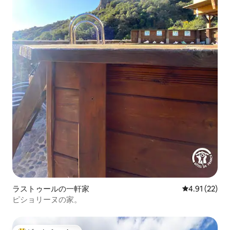
ラストゥールの一軒家
レビュー22件
4.91 (22)
ピショリーヌの家。