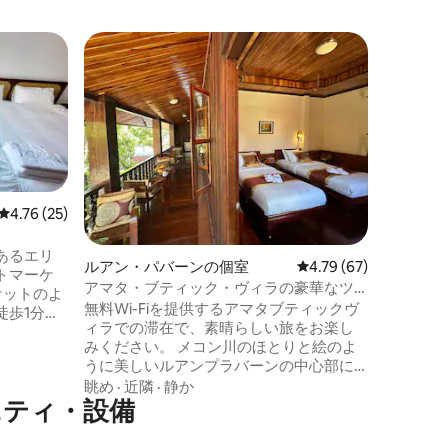
ヴィエン
ゲスト
ゲスト
アム
快適な2
市内中心
パノラマ
きの2ベッ
以上の場
れます。 
眺め
·
近
ト 提供サービス： インフィニティプール
フィットネ
レビュー25件、5つ星中4.76つ星の平均評価
4.76 (25)
警備 Wi-Fi お近くの見どころ： ヴィ
ャンセンター パークソンシ
あるエリ
ルアン・パバーンの個室
レビュー67件、5つ星
4.79 (67)
ンター 
トマーケ
イ記念碑
アマタ・ブティック・ヴィラの豪華なツ
ケットのよ
インベッドシティビュー
無料Wi-Fiを提供するアマタブティックヴ
徒歩1分で
ィラでの滞在で、素晴らしい旅をお楽し
号のコー
みください。 メコン川のほとりと絵のよ
、無料ラ
うに美しいルアンプラバーンの中心部に
湖の景色が
戦略的に位置し、地元のアトラクション
眺め
·
近隣
·
静か
射する光
ニティ・設備
や観光スポットへのアクセスと近さを提
って鯉が
供します。 この高品質の宿泊施設では、
っていた
メコン川の眺めを楽しむことができま
座ってブ