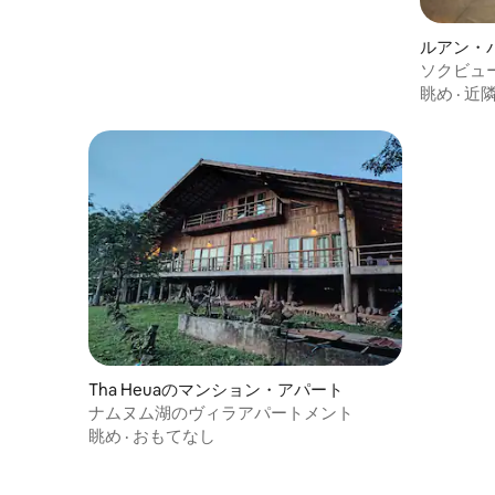
ルアン・
ソクビュ
のアパー
眺め
·
近
Tha Heuaのマンション・アパート
ナムヌム湖のヴィラアパートメント
眺め
·
おもてなし