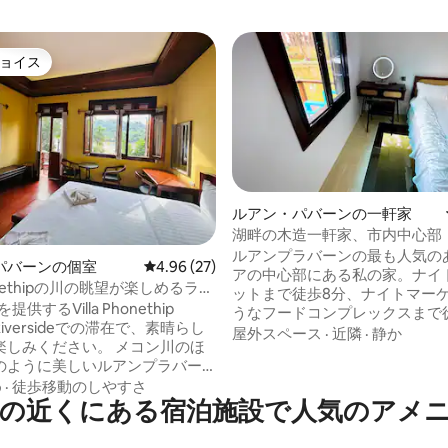
ョイス
ョイス
ルアン・パバーンの一軒家
湖畔の木造一軒家、市内中心部
ルアンプラバーンの最も人気の
4.98つ星の平均評価
パバーンの個室
レビュー27件、5つ星中4.96つ星の平均評価
4.96 (27)
アの中心部にある私の家。ナイ
Phonethipの川の眺望が楽しめるラグ
ットまで徒歩8分、ナイトマー
ーファミリースイート
を提供するVilla Phonethip
うなフードコンプレックスまで
 Riversideでの滞在で、素晴らし
す。 スマートドアでお好きな番
屋外スペース
·
近隣
·
静か
楽しみください。 メコン川のほ
ドを使ってセルフチェックイン
のように美しいルアンプラバー
ンドリー、Wi-Fi。 ユニークな
中心部に戦略的に位置し、地元
め
·
徒歩移動のしやすさ
楽しめます。お部屋から湖に反
の近くにある宿泊施設で人気のアメ
クションや観光スポットに近
を眺め、快適なベッドに横にな
セスしやすいです。 この高品質
泳ぐのを見ると、きっと気に入
設では、メコン川の眺めを楽し
だけるはずです。または、庭に