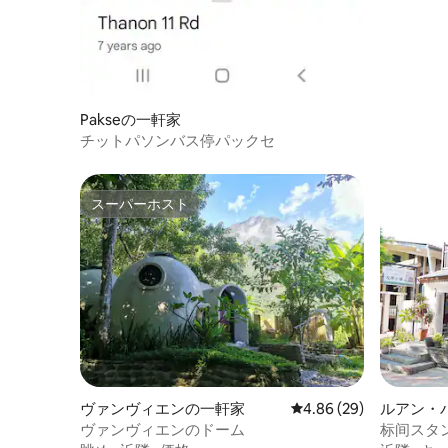
Pakseの一軒家
チットパソンバス停パックセ
スーパーホスト
スーパーホスト
ヴァンヴィエンの一軒家
レビュー29件、5つ星中
4.86 (29)
ルアン・
ヴァンヴィエンのドーム
标间スタ