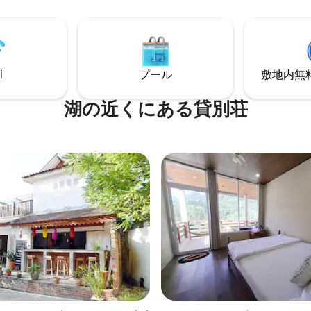
できます。 ここでは、設備の整
ランコでリラックスしたり、魚
屋とパーソナライズされたサー
げたりすることもできます。
り前です。 オーナーのMr.Billさ
璧で思い出に残る滞在をさせて
ます。
i
プール
敷地内無料駐
湖の近くにある貸別荘