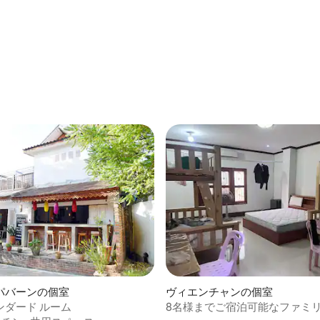
4.86つ星の平均評価
パバーンの個室
ヴィエンチャンの個室
ンダード ルーム
8名様までご宿泊可能なファミ