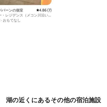
パバーンの個室
レビュー7件、5つ星中4.86つ星の平均評価
4.86 (7)
ー・レジデンス（メコン川沿い
ト）
隣
·
おもてなし
湖の近くにあるその他の宿泊施設