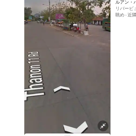
ルアン・
リバービ
眺め
·
近