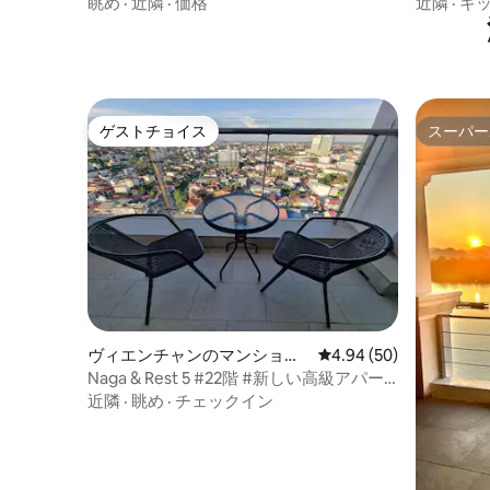
眺め
·
近隣
·
価格
近隣
·
キ
ゲストチョイス
スーパー
ゲストチョイス
スーパー
ヴィエンチャンのマンショ
レビュー50件、5つ星中
4.94 (50)
ン・アパート
Naga & Rest 5 #22階 #新しい高級アパー
ト #大型ショッピングモール #ビエンティ
近隣
·
眺め
·
チェックイン
アン中心部