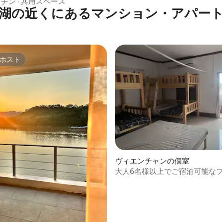
（4階北側）
ッチン
·
共用スペース
湖の近くにあるマンション・アパー
ホスト
ホスト
4.94つ星の平均評価
ヴィエンチャンの個室
大人6名様以上でご宿泊可能な
ルーム（3階南側バルコニー付