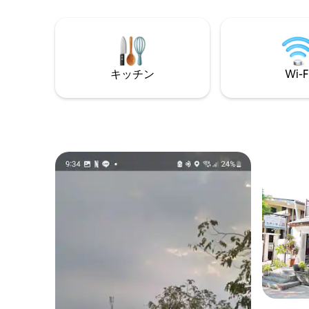
イ国際空港（6.6km） #ヴィエンチャン国
むことが
際バスターミナル（0.7km/徒歩10分） #
ったお部
ヴィエンチャン最大のクアディン・ドー
ビスが当た
ン・マーケット（徒歩10分） #メコン川夜
んは、完
市＆トラベラーズストリート（3.1km）
いただき
キッチン
Wi-F