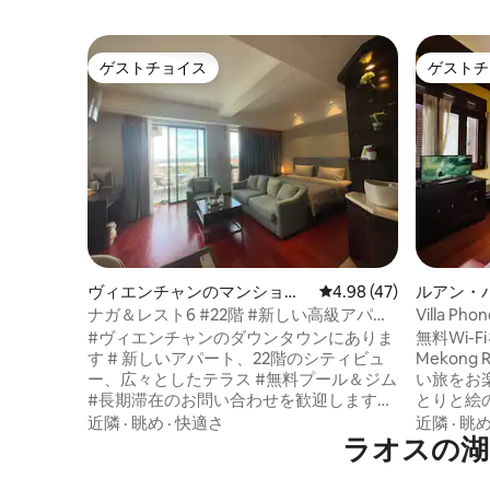
ゲストチョイス
ゲストチ
ゲストチョイス
ゲストチ
ヴィエンチャンのマンショ
レビュー47件、5つ星中
4.98 (47)
ルアン・
ン・アパート
ナガ＆レスト6 #22階 #新しい高級アパー
Villa 
ト #大型ショッピングモール #ビエンティ
ジュアリ
#ヴィエンチャンのダウンタウンにありま
無料Wi-Fi
アン中心街
す # 新しいアパート、22階のシティビュ
Mekong
ー、広々としたテラス #無料プール＆ジム
い旅をお
#長期滞在のお問い合わせを歓迎します🙏
とりと絵
#巨大な高級ショッピングセンター
ンの市内
近隣
·
眺め
·
快適さ
近隣
·
眺
PARKSON MALL （徒歩1分） # 近くに有
ラオスの湖
のアトラ
名なレストランやカフェ #ヴィエンチャ
く、アク
ン・センター・ラオ（徒歩2分） #ワッタ
の宿泊施