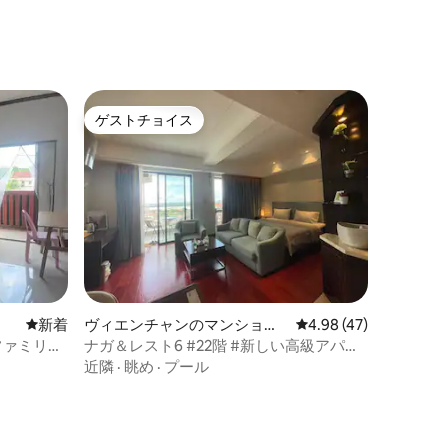
ト
ゲストチョイス
ゲストチョイス
新しい宿泊先
新着
ヴィエンチャンのマンショ
レビュー47件、5つ星
4.98 (47)
ン・アパート
ファミリー
ナガ＆レスト6 #22階 #新しい高級アパー
き）
ト #大型ショッピングモール #ビエンティ
近隣
·
眺め
·
プール
アン中心街