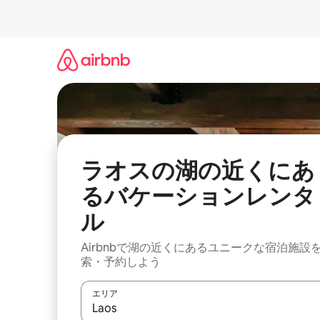
コ
ン
テ
ン
ツ
に
ス
キ
ッ
プ
ラオスの湖の近くにあ
るバケーションレンタ
ル
Airbnbで湖の近くにあるユニークな宿泊施設
索・予約しよう
エリア
検索結果が表示されたら、上下の矢印キーを使っ