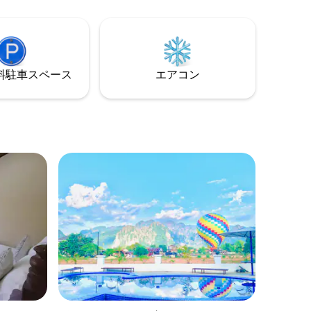
す。 ここでは、設備の整ったお部屋とパ
に餌をあ
ーソナライズされたサービスが当たり前
です。 オーナーのMr.Billさんは、完璧で思
い出に残る滞在をさせていただきます。
⁠車ス⁠ペ⁠ー⁠ス
エアコン