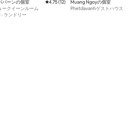
パバーンの個室
レビュー12件、5つ星中4.75つ星の平均評価
4.75 (12)
Muang Ngoyの個室
ュークイーンルーム
Phetdavanhゲストハウス
隣
·
ランドリー