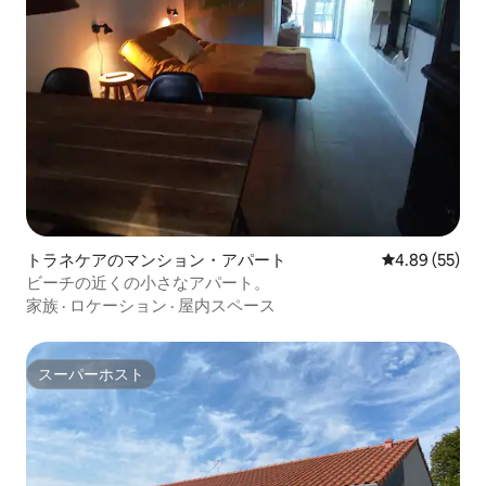
トラネケアのマンション・アパート
レビュー55件
4.89 (55)
ビーチの近くの小さなアパート。
家族
·
ロケーション
·
屋内スペース
スーパーホスト
スーパーホスト