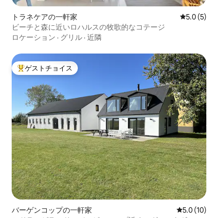
トラネケアの一軒家
レビュー5
5.0 (5)
ビーチと森に近いロハルスの牧歌的なコテージ
ロケーション
·
グリル
·
近隣
ゲストチョイス
大好評のゲストチョイスです。
バーゲンコップの一軒家
レビュー10
5.0 (10)