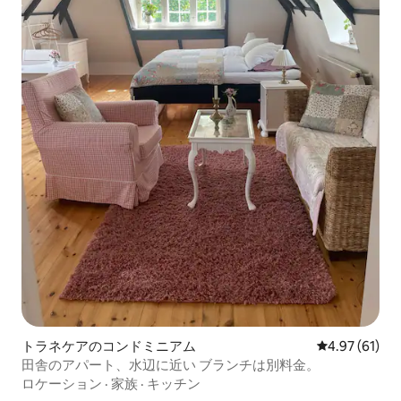
トラネケアのコンドミニアム
レビュー61件
4.97 (61)
田舎のアパート、水辺に近い ブランチは別料金。
ロケーション
·
家族
·
キッチン