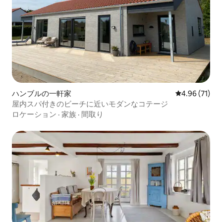
ハンブルの一軒家
レビュー71件
4.96 (71)
屋内スパ付きのビーチに近いモダンなコテージ
ロケーション
·
家族
·
間取り