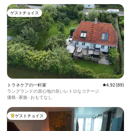
ゲストチョイス
ゲストチョイス
トラネケアの一軒家
レビュー89件
4.92 (89)
ラングランドの居心地の良いレトロなコテージ
価格
·
家族
·
おもてなし
ゲストチョイス
大好評のゲストチョイスです。