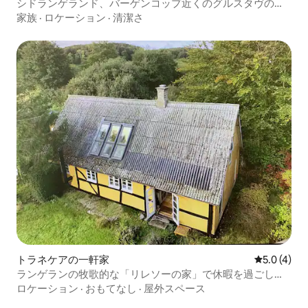
シドランゲランド、バーゲンコップ近くのグルスタヴの別
荘
家族
·
ロケーション
·
清潔さ
トラネケアの一軒家
レビュー4
5.0 (4)
ランゲランの牧歌的な「リレソーの家」で休暇を過ごしま
しょう
ロケーション
·
おもてなし
·
屋外スペース