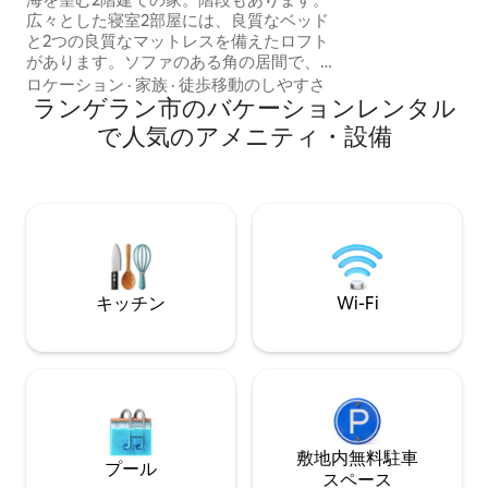
https://www.air
広々とした寝室2部屋には、良質なベッド
またはスタジオ：
と2つの良質なマットレスを備えたロフト
https://www.airb
があります。ソファのある角の居間で、
暖炉の前で美味しいワインを飲みながら
ロケーション
·
家族
·
徒歩移動のしやすさ
リラックスすることができます。リビン
ランゲラン市のバケーションレンタル
グルームにダイニングテーブル、キッチ
で人気のアメニティ・設備
ンに小さなダイニングエリア。エスプレ
ッソマシンを備えた設備の整ったキッチ
ン。 外には、快適なコーナー、テラス、
ハーブガーデン、桜の木、庭の池があり
ます。 ビーチ、釣りのできる湖、ショッ
ピング、港、フード/アイスバー、ミニゴ
ルフに近い。 映画館、カフェ、ワインバ
ー、ショッピングなどが楽しめるルード
キッチン
Wi-Fi
キョビング（Rudkøbing）まで9キロ。
敷地内無料駐⁠車
プール
ス⁠ペ⁠ー⁠ス