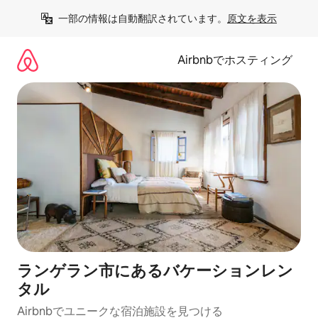
コ
一部の情報は自動翻訳されています。
原文を表示
ン
テ
ン
Airbnbでホスティング
ツ
に
ス
キ
ッ
プ
ランゲラン市にあるバケーションレン
タル
Airbnbでユニークな宿泊施設を見つける