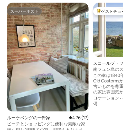
スーパーホスト
ゲストチョイス
スーパーホスト
大好評のゲストチ
スコールプ・フュ
スイート
南フュン島のスポ
ーのすぐそば
この家は1840年
Old Costom
古いものを尊重し
の家は雰囲気があ
せるので、ここで
ロケーション
·
キ
スすることができ
備
したユニークな宿
ゆったりと過ごせ
ルーケベングの一軒家
レビュー17件、5つ星中4.76
4.76 (17)
使用されている場
ビーチとショッピングに便利な素敵な家
ストハウスをご提
海を望む2階建ての家。階段もあります。