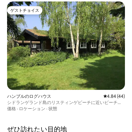
ゲストチョイス
ゲストチョイス
ハンブルのログハウス
レビュー44件
4.84 (44)
シドランゲランド島のリスティンゲビーチに近いビーチハ
ウス。
価格
·
ロケーション
·
状態
ぜひ訪⁠れ⁠た⁠い目⁠的⁠地