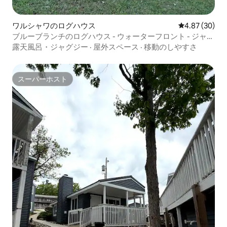
ワルシャワのログハウス
レビュー30件
4.87 (30)
ブルーブランチのログハウス - ウォーターフロント - ジャグ
ジー - 快適
露天風呂・ジャグジー
·
屋外スペース
·
移動のしやすさ
スーパーホスト
スーパーホスト