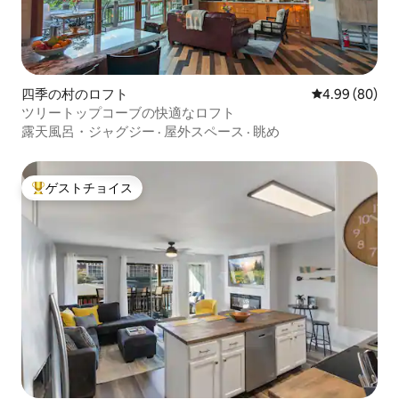
四季の村のロフト
レビュー80件
4.99 (80)
ツリートップコーブの快適なロフト
露天風呂・ジャグジー
·
屋外スペース
·
眺め
ゲストチョイス
大好評のゲストチョイスです。