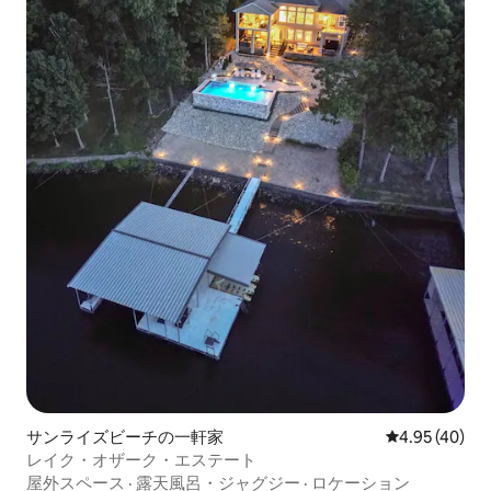
サンライズビーチの一軒家
レビュー40件
4.95 (40)
レイク・オザーク・エステート
屋外スペース
·
露天風呂・ジャグジー
·
ロケーション