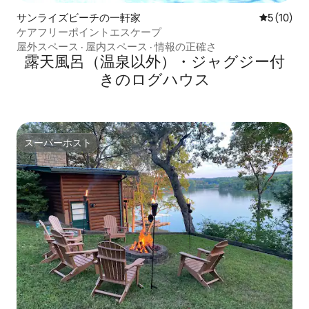
サンライズビーチの一軒家
レビュー1
5 (10)
ケアフリーポイントエスケープ
屋外スペース
·
屋内スペース
·
情報の正確さ
露天風呂（温泉以外）・ジャグジー付
きのログハウス
スーパーホスト
スーパーホスト