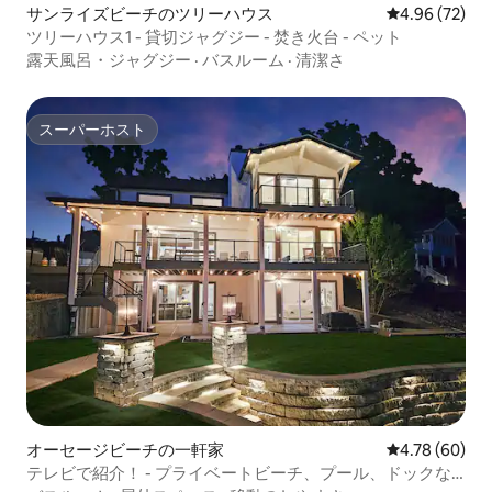
サンライズビーチのツリーハウス
レビュー72件
4.96 (72)
ツリーハウス1 - 貸切ジャグジー - 焚き火台 - ペット
露天風呂・ジャグジー
·
バスルーム
·
清潔さ
スーパーホスト
スーパーホスト
オーセージビーチの一軒家
レビュー60件
4.78 (60)
テレビで紹介！ - プライベートビーチ、プール、ドックな