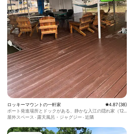
ロッキーマウントの一軒家
レビュー38件
4.87 (38)
ボート発進場所とドックがある、静かな入江の隠れ家（12
名様まで宿泊可能）
屋外スペース
·
露天風呂・ジャグジー
·
近隣