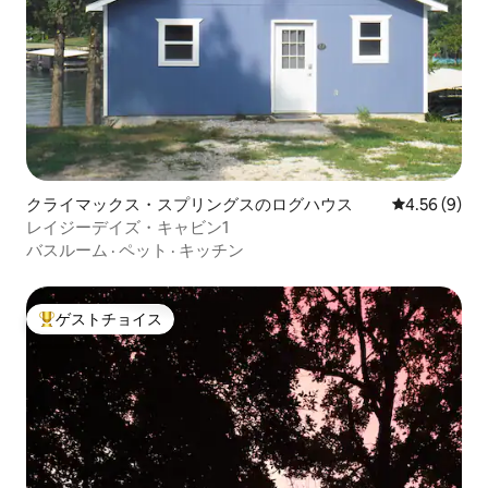
クライマックス・スプリングスのログハウス
レビュー9件
4.56 (9)
レイジーデイズ・キャビン1
バスルーム
·
ペット
·
キッチン
ゲストチョイス
大好評のゲストチョイスです。