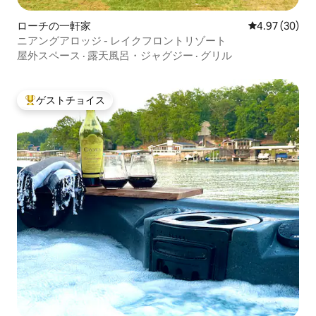
ローチの一軒家
レビュー30件
4.97 (30)
ニアングアロッジ - レイクフロントリゾート
屋外スペース
·
露天風呂・ジャグジー
·
グリル
ゲストチョイス
大好評のゲストチョイスです。