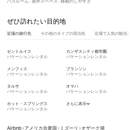
ど
バスルーム
·
屋外スペース
·
移動のしやすさ
ぜひ訪⁠れ⁠た⁠い目⁠的⁠地
近場の旅行先
その他のタ⁠イ⁠プ⁠の宿⁠泊⁠先
近場で人気の観光
セントルイス
カンザスシティ都市圏
バケーションレンタル
バケーションレンタル
メンフィス
ブランソン
バケーションレンタル
バケーションレンタル
タルサ
オマハ
バケーションレンタル
バケーションレンタル
ホット・スプリングス
さらに表示
バケーションレンタル
Airbnb
アメリカ合衆国
ミズーリ
オザーク湖