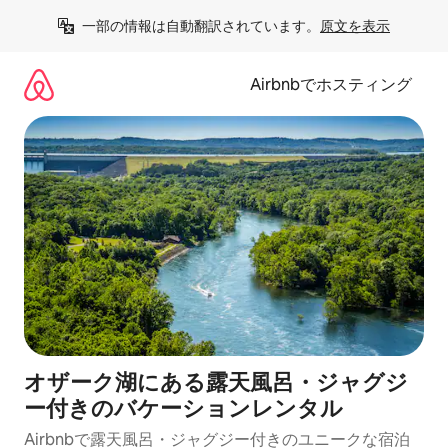
コ
一部の情報は自動翻訳されています。
原文を表示
ン
テ
ン
Airbnbでホスティング
ツ
に
ス
キ
ッ
プ
オザーク湖にある露天風呂・ジャグジ
ー付きのバケーションレンタル
Airbnbで露天風呂・ジャグジー付きのユニークな宿泊