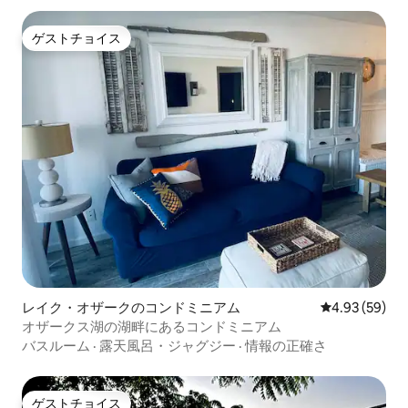
ゲストチョイス
ゲストチョイス
レイク・オザークのコンドミニアム
レビュー59件
4.93 (59)
オザークス湖の湖畔にあるコンドミニアム
バスルーム
·
露天風呂・ジャグジー
·
情報の正確さ
ゲストチョイス