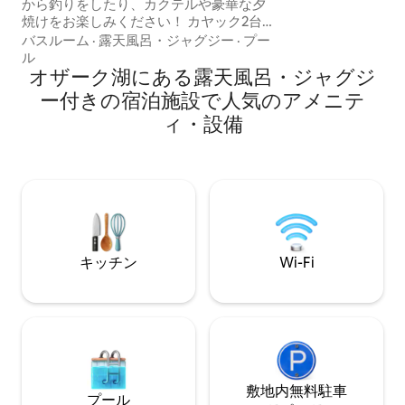
いただけます。無
から釣りをしたり、カクテルや豪華な夕
ル、コーヒー、軽
焼けをお楽しみください！ カヤック2台を
め、朝はシンプル
レンタルできます。カヤック1台につき20
バスルーム
·
露天風呂・ジャグジー
·
プー
ごせます。夏場以
ドル/日。ご利用の場合は、ご利用時にご
ル
すか？どのアメニ
支払いください。 カヤックを操作する際
オザーク湖にある露天風呂・ジャグジ
用いただけるかを
は、ライフジャケットを着用する必要が
ー付きの宿泊施設で人気のアメニテ
設備のスライドを
あります。ライフジャケットはドックボ
ィ・設備
るだけで、再びつ
ックスに入っています。カヤックは日中
のみご利用いただけます。 水温が65°F未
満の場合、カヤックは貸し出しできませ
ん。 ループ2とLOTOパークはかなり近い
です。 ジャグジーをご用意しておりま
す。 「その他の注意事項」にあるスパと
オフロードパークに関する情報をお読み
ください。
キッチン
Wi-Fi
敷地内無料駐⁠車
プール