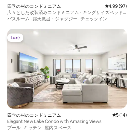
四季の村のコンドミニアム
レビュー97件
4.99 (97)
広々とした改装済みコンドミニアム - キングサイズベッド -
プール＆ジャグジー
バスルーム
·
露天風呂・ジャグジー
·
チェックイン
Luxe
Luxe
四季の村のコンドミニアム
レビュー1
5 (14)
Elegant New Lake Condo with Amazing Views
プール
·
キッチン
·
屋内スペース