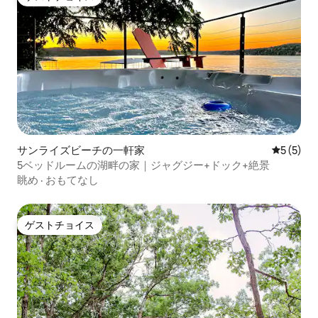
ゲストチョイス
サンライズビーチの一軒家
レビュー
5 (5)
5ベッドルームの湖畔の家｜ジャグジー+ドック+絶景
眺め
·
おもてなし
ゲストチョイス
ゲストチョイス