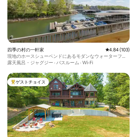
四季の村の一軒家
レビュー103件
4.84 (103)
現地のホースシューベンドにあるモダンなウォーターフロ
ントコンドミニアム
露天風呂・ジャグジー
·
バスルーム
·
Wi-Fi
ゲストチョイス
大好評のゲストチョイスです。