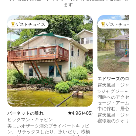
ます
ゲストチョイス
ゲストチョイス
大好評のゲストチョイスです。
大好評のゲストチ
エドワーズのログ
露天風呂・ジャグ
カヤック／SUPと
✨ジャグジー＋ゴ
湖畔へのアクセス Ca
セージ・アーム（
中に佇む、居心地
バーネットの離れ
レビュー405件、5つ星中4.96
4.96 (405)
の1部屋の石造り
露天風呂・ジャグ
ヒックマン・キャビン
と湖の静かな一面
寝環境のクオリテ
年間を通じて露天
美しいオザーク湖のプライベートキャビ
フカート、季節限
ン。 リラックスしたり、泳いだり、桟橋