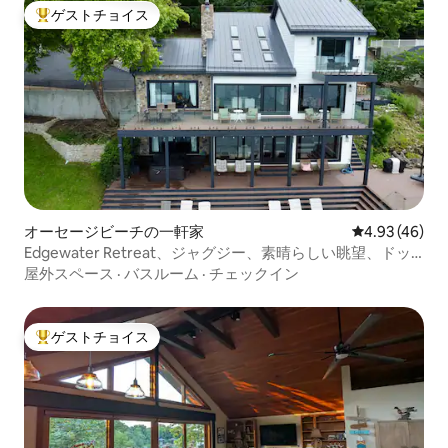
ゲストチョイス
大好評のゲストチョイスです。
オーセージビーチの一軒家
レビュー46件
4.93 (46)
Edgewater Retreat、ジャグジー、素晴らしい眺望、ドッ
ク
屋外スペース
·
バスルーム
·
チェックイン
ゲストチョイス
大好評のゲストチョイスです。