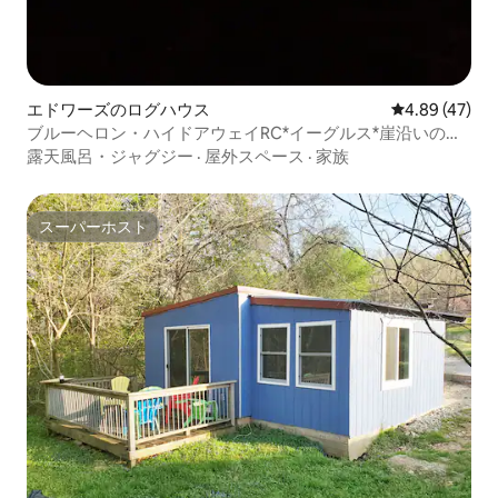
エドワーズのログハウス
レビュー47件
4.89 (47)
ブルーヘロン・ハイドアウェイRC*イーグルス*崖沿いの湖
の景色
露天風呂・ジャグジー
·
屋外スペース
·
家族
スーパーホスト
スーパーホスト