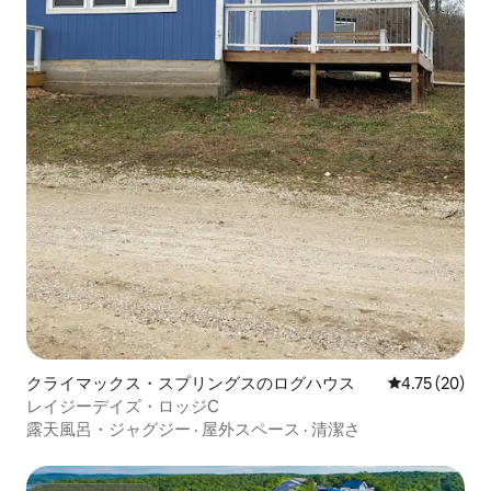
クライマックス・スプリングスのログハウス
レビュー20件
4.75 (20)
レイジーデイズ・ロッジC
露天風呂・ジャグジー
·
屋外スペース
·
清潔さ