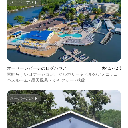
スーパーホスト
スーパーホスト
オーセージビーチのログハウス
レビュー21件
4.57 (21)
素晴らしいロケーション、マルガリータビルのアメニテ
ィ・設備、ジャグジー
バスルーム
·
露天風呂・ジャグジー
·
状態
スーパーホスト
スーパーホスト