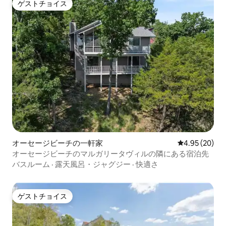
ゲストチョイス
ゲストチョイス
オーセージビーチの一軒家
レビュー20件
4.95 (20)
オーセージビーチのマルガリータヴィルの隣にある宿泊先
バスルーム
·
露天風呂・ジャグジー
·
快適さ
ゲストチョイス
ゲストチョイス