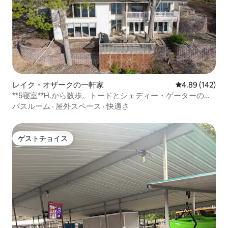
レイク・オザークの一軒家
レビュー142件
4.89 (142)
**5寝室**H.から数歩。トードとシェディー・ゲーターの家
まであと数歩！
バスルーム
·
屋外スペース
·
快適さ
ゲストチョイス
ゲストチョイス