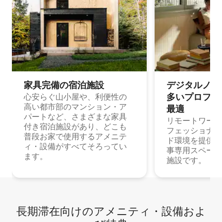
家具完備の宿⁠泊⁠施⁠設
デジタルノマド
多⁠いプ⁠ロ⁠フ⁠ェ⁠
心安らぐ山小屋や、利便性の
高い都市部のマンション・ア
最⁠適
パートなど、さまざまな家具
リモートワーク
付き宿泊施設があり、どこも
フェッショナル
普段お家で使用するアメニテ
ド環境を提供する
ィ・設備がすべてそろってい
事専用スペース
ます。
施設です。
長期滞在向け⁠のア⁠メ⁠ニ⁠テ⁠ィ⁠・設⁠備⁠およ