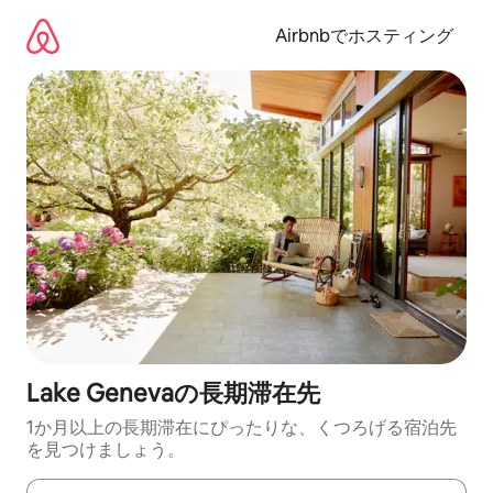
コ
ン
Airbnbでホスティング
テ
ン
ツ
に
ス
キ
ッ
プ
Lake Genevaの長期滞在先
1か月以上の長期滞在にぴったりな、くつろげる宿泊先
を見つけましょう。