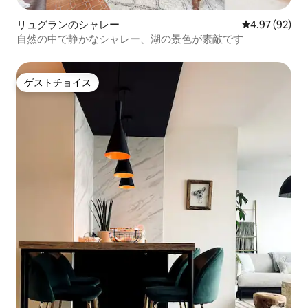
リュグランのシャレー
レビュー92件
4.97 (92)
自然の中で静かなシャレー、湖の景色が素敵です
ゲストチョイス
ゲストチョイス