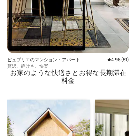
ピュブリエのマンション・アパート
レビュー51件
4.96 (51)
贅沢、静けさ、快楽
お家のような快⁠適⁠さ⁠とお⁠得⁠な長⁠期⁠滞⁠在
料⁠金