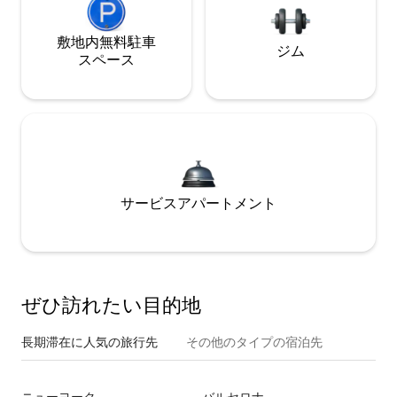
敷地内無料駐⁠車
ジム
ス⁠ペ⁠ー⁠ス
サービスアパートメント
ぜひ訪⁠れ⁠た⁠い目⁠的⁠地
長期滞在に人気の旅行先
その他のタ⁠イ⁠プ⁠の宿⁠泊⁠先