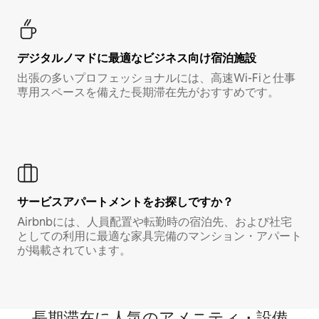
デジタルノマド⁠に最⁠適⁠なビ⁠ジ⁠ネ⁠ス⁠向⁠け宿⁠泊⁠施⁠設
出張の多いプロフェッショナルには、高速Wi-Fiと仕事
専用スペースを備えた長期滞在先がおすすめです。
サービスアパートメントをお探しですか？
Airbnbには、人員配置や転勤時の宿泊先、および社宅
としての利用に最適な家具完備のマンション・アパート
が掲載されています。
長期滞在に人気のアメニティ・設備