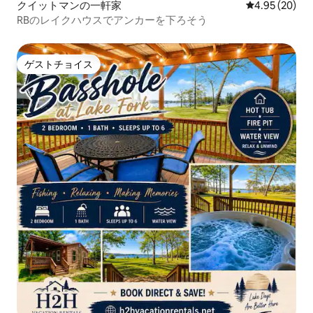
クイットマンの一軒家
レビュー20件
4.95 (20)
RBのレイクハウスでアンカーを下ろそう
ゲストチョイス
ゲストチョイス