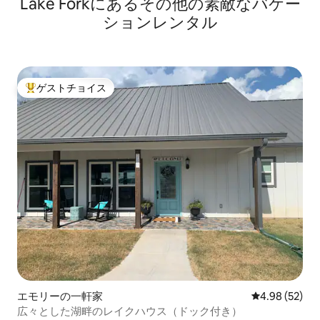
Lake Forkにあるその他の素敵なバケー
ションレンタル
ゲストチョイス
大好評のゲストチョイスです。
エモリーの一軒家
レビュー52件
4.98 (52)
広々とした湖畔のレイクハウス（ドック付き）