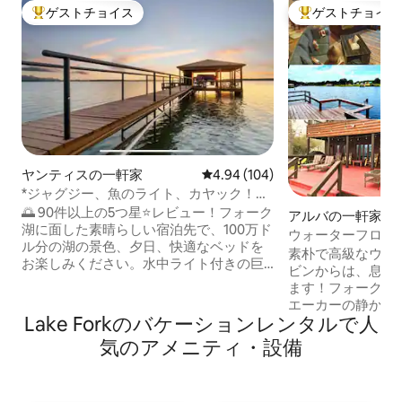
ゲストチョイス
ゲストチョイス
大好評のゲストチョイスです。
大好評のゲストチ
ヤンティスの一軒家
レビュー104件、5つ星中4.94
4.94 (104)
*ジャグジー、魚のライト、カヤック！ピ
ッチンスキップ・ハイドウェイ！
🌅 90件以上の5つ星⭐️レビュー！フォーク
アルバの一軒家
湖に面した素晴らしい宿泊先で、100万ド
ウォーターフロン
ル分の湖の景色、夕日、快適なベッドを
ライベートランプ
素朴で高級なウォ
お楽しみください。水中ライト付きの巨
ビンからは、息を
大なドックで、夜釣りは忘れられないも
ます！フォーク湖
のになります。ボートを持参するか、近
エーカーの静かな
くでレンタルしてください。公共の船着
Lake Forkのバケーションレンタルで人
い。オープンプラ
き場がすぐ近くにあります。釣りに興味
ング・キッチンを
気のアメニティ・設備
がありませんか？カヤック、ホットタ
地内にボートラン
ブ、Wi-Fi、スマートテレビをお楽しみく
屋根付きのオープ
ださい。水辺で1日過ごした後は、私たち
リフトと魚の掃除
が5つ⭐️星のホストになるよう努力してい