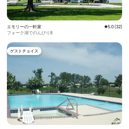
エモリーの一軒家
レビュー32
5.0 (32)
フォーク湖でのんびり8
ゲストチョイス
ゲストチョイス