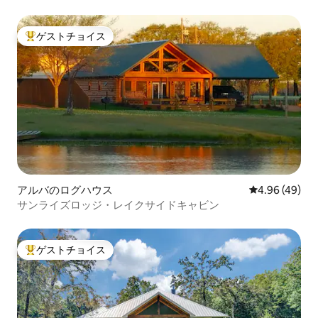
ゲストチョイス
大好評のゲストチョイスです。
アルバのログハウス
レビュー49件
4.96 (49)
サンライズロッジ・レイクサイドキャビン
ゲストチョイス
大好評のゲストチョイスです。