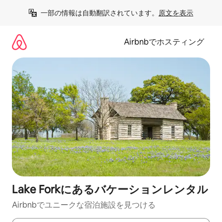
コ
一部の情報は自動翻訳されています。
原文を表示
ン
テ
ン
Airbnbでホスティング
ツ
に
ス
キ
ッ
プ
Lake Forkにあるバケーションレンタル
Airbnbでユニークな宿泊施設を見つける