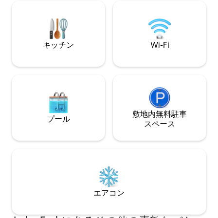
ンには、ファイヤ
ることを知ってリラックスしてくださ
スのグリル、上階
い。フォーク湖ゴルフ場はわずか0.5マイ
外の暖炉、ボート
ルの距離にあり、楽しさ、快適さ、そし
の歩道、花崗岩の
て永続的な思い出のための完璧な家族向
テンレス製の家電
キッチン
Wi-Fi
けの休暇地です！
冷蔵庫、カーポートが
はホストの承認と
だけます。
敷地内無料駐⁠車
プール
ス⁠ペ⁠ー⁠ス
エアコン