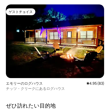
ゲストチョイス
ゲストチョイス
エモリーのログハウス
レビュー83件
4.95 (83)
チッツ・クリークにあるログハウス
ぜひ訪⁠れ⁠た⁠い目⁠的⁠地