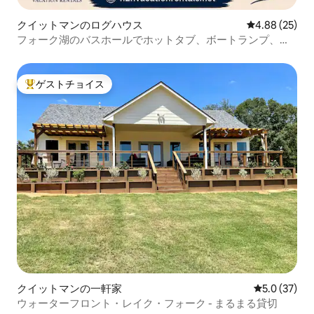
クイットマンのログハウス
レビュー25件
4.88 (25)
フォーク湖のバスホールでホットタブ、ボートランプ、ウ
ォータービューを楽しもう
ゲストチョイス
大好評のゲストチョイスです。
クイットマンの一軒家
レビュー37
5.0 (37)
ウォーターフロント・レイク・フォーク - まるまる貸切