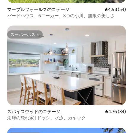
マーブルフォールズのコテージ
レビュー54件
4.93 (54)
バードハウス、6エーカー、3つの小川、無限の美しさ
スーパーホスト
スーパーホスト
スパイスウッドのコテージ
レビュー34件
4.76 (34)
湖畔の隠れ家 | ドック、水泳、カヤック