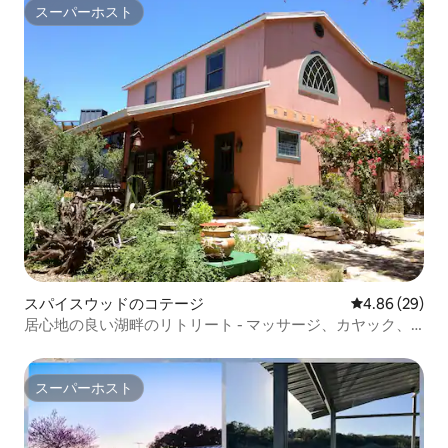
スーパーホスト
スーパーホスト
スパイスウッドのコテージ
レビュー29件
4.86 (29)
居心地の良い湖畔のリトリート - マッサージ、カヤック、
ワイナリー！
スーパーホスト
スーパーホスト