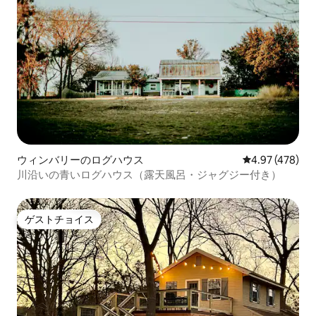
ウィンバリーのログハウス
レビュー478件
4.97 (478)
川沿いの青いログハウス（露天風呂・ジャグジー付き）
ゲストチョイス
ゲストチョイス