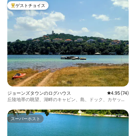
ゲストチョイス
大好評のゲストチョイスです。
ジョーンズタウンのログハウス
レビュー74件
4.95 (74)
丘陵地帯の眺望、湖畔のキャビン、島、ドック、カヤッ
ク、釣り
スーパーホスト
スーパーホスト