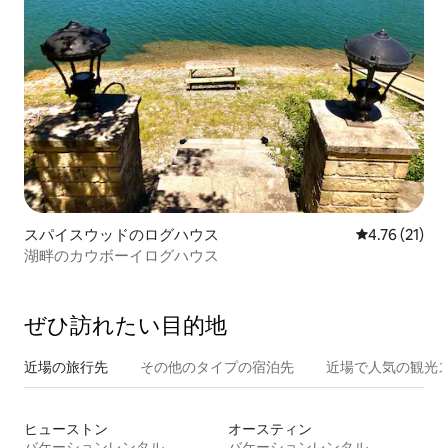
スパイスウッドのログハウス
レビュー21件
4.76 (21)
湖畔のカウボーイログハウス
ぜひ訪⁠れ⁠た⁠い目⁠的⁠地
近場の旅行先
その他のタ⁠イ⁠プ⁠の宿⁠泊⁠先
近場で人気の観光
ヒューストン
オースティン
バケーションレンタル
バケーションレンタル