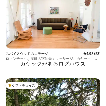
スパイスウッドのコテージ
レビュー53件
4.98 (53)
ロマンチックな湖畔の宿泊先：マッサージ、カヤック、ヨ
カヤックがあるログハウス
ガ！
ゲストチョイス
大好評のゲストチョイスです。