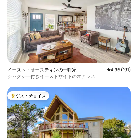
イースト・オースティンの一軒家
レビュー191件
4.96 (191)
ジャグジー付きイーストサイドのオアシス
ゲストチョイス
大好評のゲストチョイスです。