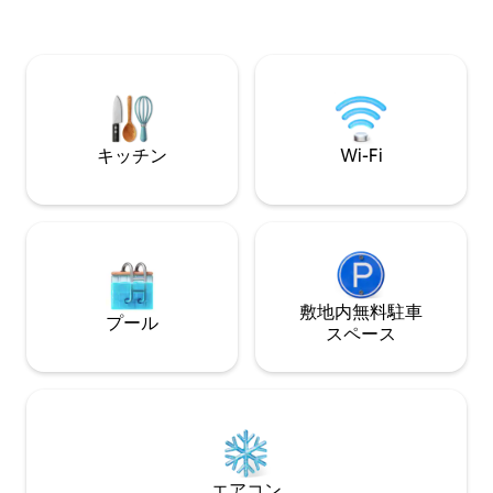
タブ、夕日、ファイヤーピットをお楽し
球、ホットタブ／
みください。 この完全個室のユニットに
ビリヤード、ダー
は専用玄関があります。 楽しくリラック
ン、カヤックなど
スできる休暇に最適です。 バスルームに
ティビティを楽しめます！ Ai
は広いウォークインシャワーがありま
トは、忘れられな
す。 あなたとあなたの犬のお友達のため
を楽しめるボートレ
の巨大な庭。 Molekuleで空気を浄化しま
になります！ ゲスト専用の新しいジェッ
キッチン
Wi-Fi
す。 敷地内にボートランチ有り。
トスキーが利用可
敷地内無料駐⁠車
プール
ス⁠ペ⁠ー⁠ス
エアコン