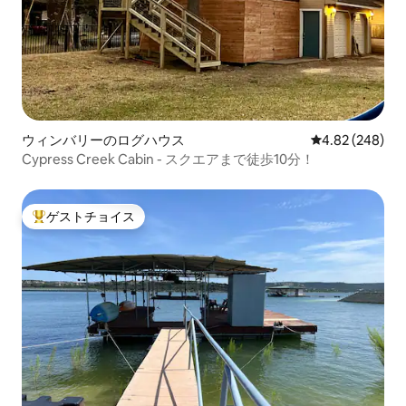
ウィンバリーのログハウス
レビュー248件
4.82 (248)
Cypress Creek Cabin - スクエアまで徒歩10分！
ゲストチョイス
大好評のゲストチョイスです。