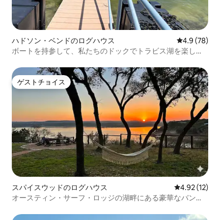
ハドソン・ベンドのログハウス
レビュー78
4.9 (78)
ボートを持参して、私たちのドックでトラビス湖を楽しん
でください。
ゲストチョイス
ゲストチョイス
スパイスウッドのログハウス
レビュー12件
4.92 (12)
オースティン・サーフ・ロッジの湖畔にある豪華なバンガ
ロー