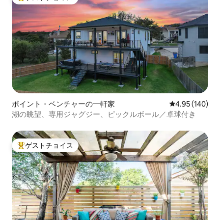
大好評のゲストチョイスです。
ポイント・ベンチャーの一軒家
レビュー140件
4.95 (140)
湖の眺望、専用ジャグジー、ピックルボール／卓球付き
ゲストチョイス
大好評のゲストチョイスです。