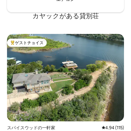
カヤックがある貸別荘
ゲストチョイス
大好評のゲストチョイスです。
スパイスウッドの一軒家
レビュー115件
4.94 (115)