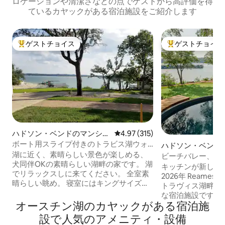
ロケーションや清潔さなどの点でゲストから高評価を得
ているカヤックがある宿泊施設をご紹介します
ゲストチョイス
ゲストチョイス
大好評のゲストチョイスです。
大好評のゲストチ
ハドソン・ベンドのマンショ
レビュー315件、5つ星中4.97
4.97 (315)
ン・アパート
ボート用スライプ付きのトラビス湖ウォ
ハドソン・ベンド
ーターフロントのアパート
湖に近く、素晴らしい景色が楽しめる、
ビーチバレー、パ
犬同伴OKの素晴らしい湖畔の家です。 湖
ゲームルーム、12
キッチンが新しく
でリラックスしに来てください。 全室素
2026年 Reames Dreamのご紹介：絶景の
晴らしい眺め。 寝室にはキングサイズベ
トラヴィス湖畔に
ッドが備わっています。 キッチンとリビ
な宿泊施設です！ オースティンからわず
ングが一体化したオープンコンセプトの
オースチン湖のカヤックがある宿泊施
か30分の距離に
お部屋には、ソファベッドがあります。
家は、モダンなイ
設で人気のアメニティ・設備
湖畔でカヤック、パドルボード、ホット
ンドバレーボール