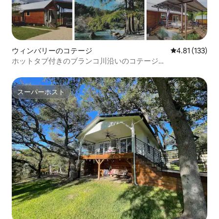
ウィンバリーのコテージ
レビュー133
4.81 (133)
ホットタブ付きのブランコ川沿いのコテージ
「DayDreamerCottage」
スーパーホスト
スーパーホスト