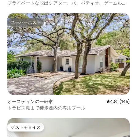
プライベートな脱出シアター、水、パティオ、ゲームルー
ム！
スーパーホスト
スーパーホスト
オースティンの一軒家
レビュー145件
4.81 (145)
トラビス湖まで徒歩圏内の専用プール
ゲストチョイス
ゲストチョイス