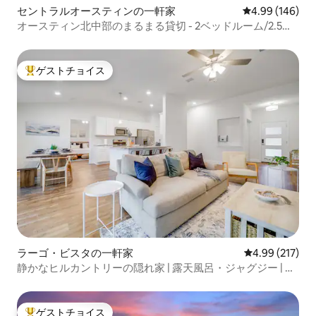
セントラルオースティンの一軒家
レビュー146件
4.99 (146)
オースティン北中部のまるまる貸切 - 2ベッドルーム/2.5バ
スルーム
ゲストチョイス
大好評のゲストチョイスです。
ラーゴ・ビスタの一軒家
レビュー217件
4.99 (217)
静かなヒルカントリーの隠れ家 | 露天風呂・ジャグジー | 焚
き火台
ゲストチョイス