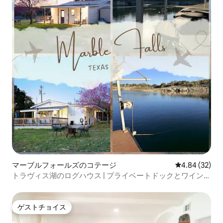
マーブルフォールズのコテージ
レビュー32件
4.84 (32)
トラヴィス湖のログハウス | プライベートドックとワイント
レイル
ゲストチョイス
ゲストチョイス