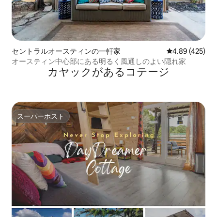
セントラルオースティンの一軒家
レビュー425件
4.89 (425)
オースティン中心部にある明るく風通しのよい隠れ家
カヤックがあるコテージ
スーパーホスト
スーパーホスト