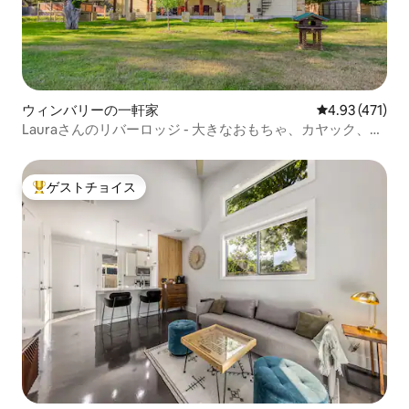
ウィンバリーの一軒家
レビュー471件
4.93 (471)
Lauraさんのリバーロッジ - 大きなおもちゃ、カヤック、チ
ューブ付き！
ゲストチョイス
大好評のゲストチョイスです。