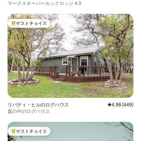
マークスオーバールックロッジ＃3
ゲストチョイス
大好評のゲストチョイスです。
リバティ・ヒルのログハウス
レビュー449件
4.98 (449)
森の中のログハウス
ゲストチョイス
大好評のゲストチョイスです。