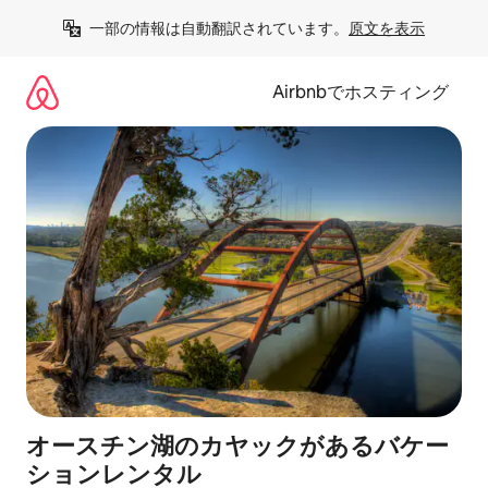
コ
一部の情報は自動翻訳されています。
原文を表示
ン
テ
ン
Airbnbでホスティング
ツ
に
ス
キ
ッ
プ
オースチン湖のカヤックがあるバケー
ションレンタル