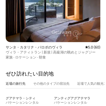
サンタ・カタリナ・パロポのヴィラ
レビュー60
5.0 (60)
ヴィラ・アティトラン | 新規 | 高級湖の眺めとジャグジー
家族
·
ロケーション
·
朝食
ぜひ訪⁠れ⁠た⁠い目⁠的⁠地
近場の旅行先
その他のタ⁠イ⁠プ⁠の宿⁠泊⁠先
近場で人気の観光
グアテマラ・シティ
アンティグアグアテマラ
バケーションレンタル
バケーションレンタル