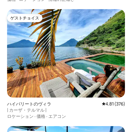
ゲストチョイス
ゲストチョイス
ハイバリートのヴィラ
レビュー376件
4.81 (376)
| カーザ・テルマル |
ロケーション
·
価格
·
エアコン