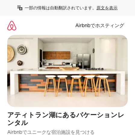
コ
一部の情報は自動翻訳されています。
原文を表示
ン
テ
ン
Airbnbでホスティング
ツ
に
ス
キ
ッ
プ
アティトラン湖にあるバケーションレ
ンタル
Airbnbでユニークな宿泊施設を見つける