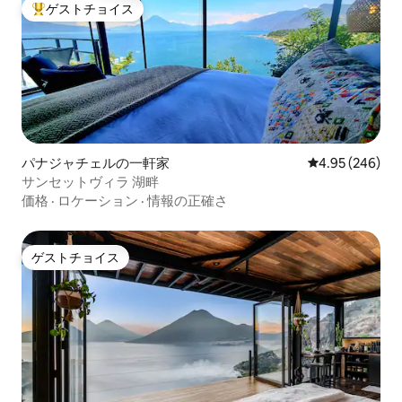
ゲストチョイス
大好評のゲストチョイスです。
パナジャチェルの一軒家
レビュー246件
4.95 (246)
サンセットヴィラ 湖畔
価格
·
ロケーション
·
情報の正確さ
ゲストチョイス
ゲストチョイス