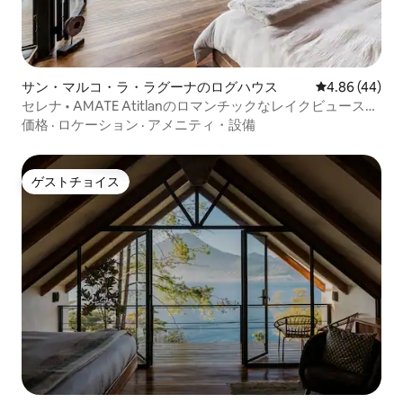
サン・マルコ・ラ・ラグーナのログハウス
レビュー44件
4.86 (44)
セレナ • AMATE Atitlanのロマンチックなレイクビュースイ
ート
価格
·
ロケーション
·
アメニティ・設備
ゲストチョイス
ゲストチョイス