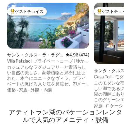
ゲストチョイス
ゲストチョイス
大好評のゲストチョイスです。
大好評のゲストチ
サンタ・クルス・ラ・ラグ
レビュー474件、5つ星中4.96
4.96 (474)
ナのヴィラ
Villa Patziac | プライベートコーブ | 静かな
リトリート
カジュアルなラグジュアリーと素晴らし
サンタ・クルス・
い自然の美しさ。熱帯植物と果樹に囲ま
の一軒家
Casa Toli - モダン
れた、本当にユニークなヴィラ。プライ
このモダンな宿泊
ベートの泳げる入り江を見渡せ、21メー
しい湖であるグア
トルの崖が透明な水に落ち、壮大な火山
価格
·
家族
·
外観・内装
湖の湖畔にあります。 太陽光発
の景色を縁取っています。 サウナで汗を
このグリーンエネ
かいたり、SUPやカヤックでパドリング
寝室と3.5のハー
家族
·
ロケーショ
したり、屋外のバスタブに浸かったり、
アティトラン湖のバケーションレンタ
きな温水プール、
レンガのオーブンで焼いたピザをピクニ
ー）場、焚き火台
ックで楽しんだりできます。 日光浴、リ
ルで人気のアメニティ・設備
ります。 リラックスして日常から離れる
ラックス、屋外での食事、素晴らしい景
ために来てくださ
色を楽しむための屋外スペースが豊富に