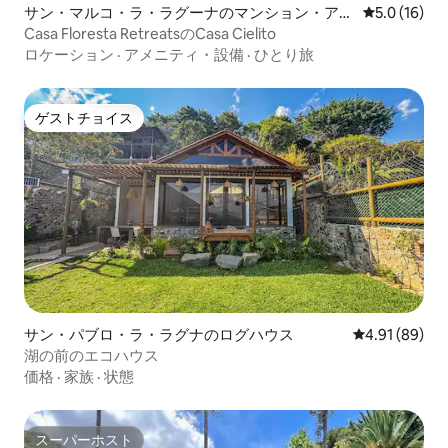
サン・マルコ・ラ・ラグーナのマンション・アパ
レビュー16
5.0 (16)
ート
Casa Floresta RetreatsのCasa Cielito
ロケーション
·
アメニティ・設備
·
ひとり旅
ゲストチョイス
ゲストチョイス
サン・パブロ・ラ・ラグナのログハウス
レビュー89件
4.91 (89)
湖の前のエコハウス
価格
·
家族
·
状態
スーパーホスト