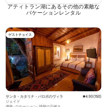
アティトラン湖にあるその他の素敵な
バケーションレンタル
ゲストチョイス
ゲストチョイス
サンタ・カタリナ・パロポのヴィラ
レビュー150件
4.93 (150)
ジェイド
価格
·
ロケーション
·
情報の正確さ