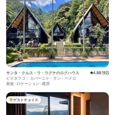
スーパーホスト
サンタ・クルス・ラ・ラグナのログハウス
レビュー92件
4.88 (92)
ビスタラゴ： カバーニャ・サン・ペドロ
家族
·
ロケーション
·
暖房
ゲストチョイス
大好評のゲストチョイスです。