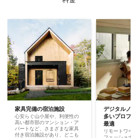
家具完備の宿⁠泊⁠施⁠設
デジタルノマド
多⁠いプ⁠ロ⁠フ⁠ェ⁠
心安らぐ山小屋や、利便性の
高い都市部のマンション・ア
最⁠適
パートなど、さまざまな家具
リモートワーク
付き宿泊施設があり、どこも
フェッショナル