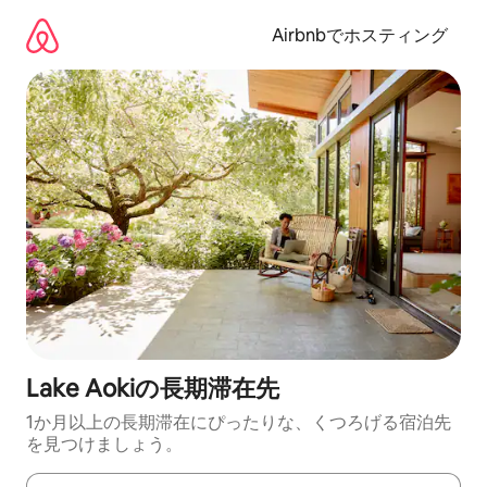
コ
ン
Airbnbでホスティング
テ
ン
ツ
に
ス
キ
ッ
プ
Lake Aokiの長期滞在先
1か月以上の長期滞在にぴったりな、くつろげる宿泊先
を見つけましょう。