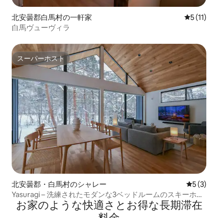
北安曇郡白馬村の一軒家
レビュー1
5 (11)
白馬ヴューヴィラ
スーパーホスト
スーパーホスト
北安曇郡・白馬村のシャレー
レビュー
5 (3)
Yasuragi – 洗練されたモダンな3ベッドルームのスキーホリ
お家のような快⁠適⁠さ⁠とお⁠得⁠な長⁠期⁠滞⁠在
デー用シャレー
料⁠金