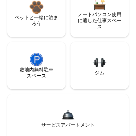
ノートパソコン使用
ペットと一緒に泊ま
に適した仕事スペー
ろう
ス
敷地内無料駐⁠車
ジム
ス⁠ペ⁠ー⁠ス
サービスアパートメント