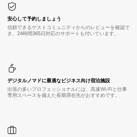
安心して予約しましょう
信頼できるゲストコミュニティからのレビューを確認で
き、24時間365日対応のサポートも付いています。
デジタルノマド⁠に最⁠適⁠なビ⁠ジ⁠ネ⁠ス⁠向⁠け宿⁠泊⁠施⁠設
出張の多いプロフェッショナルには、高速Wi-Fiと仕事
専用スペースを備えた長期滞在先がおすすめです。