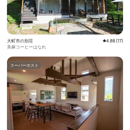
大町市の別荘
レビュー17件
4.88 (17)
美麻コーヒーはなれ
スーパーホスト
スーパーホスト