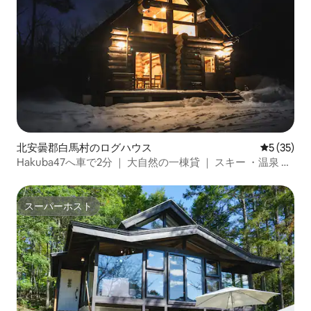
北安曇郡白馬村のログハウス
レビュー3
5 (35)
Hakuba47へ車で2分 ｜ 大自然の一棟貸 ｜ スキー ・温泉 ・
グルメ 白馬村
スーパーホスト
スーパーホスト