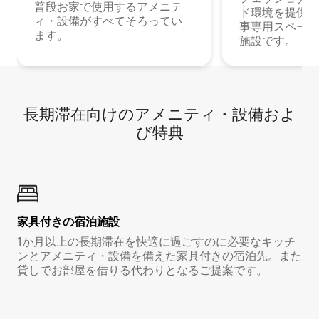
普段お家で使用するアメニテ
ド環境を提供する
ィ・設備がすべてそろってい
事専用スペース
ます。
施設です。
長期滞在向け⁠のア⁠メ⁠ニ⁠テ⁠ィ⁠・設⁠備⁠およ
び特⁠典
家具付き⁠の宿⁠泊⁠施⁠設
1か月以上の長期滞在を快適に過ごすのに必要なキッチ
ンとアメニティ・設備を備えた家具付きの宿泊先。また
貸しでお部屋を借りる代わりとなるご提案です。