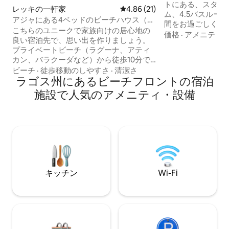
トにある、スタイ
レッキの一軒家
レビュー21件、5つ星中4.86
4.86 (21)
ム、4.5バスルー
アジャにある4ベッドのビーチハウス（24
間をお過ごしくだ
時間年中無休の電気）
こちらのユニークで家族向けの居心地の
エアコン、Wi-Fi、
価格
·
アメニティ
良い宿泊先で、思い出を作りましょう。
レビ、居心地の良
プライベートビーチ（ラグーナ、アティ
備えた広々とした
カン、バラクーダなど）から徒歩10分で
しみください。設
す。私はこの家をとても気に入っていま
ビーチ
·
徒歩移動のしやすさ
·
清潔さ
は、家庭料理に必
す。ご家族やお友達と一緒に、この家を
ラゴス州にあるビーチフロントの宿泊
ています。各寝室
まるごとお楽しみください。 こちらで
あり、快適さとプ
施設で人気のアメニティ・設備
は、次のような快適な滞在をお楽しみい
ます。ラゴスで最
ただけます。 24時間太陽光発電/グリッド
つにあり、ラグジ
電力/発電機 Wi-Fi エアコンとケーブルテ
時間年中無休のセ
レビを備えた2つのリビングルーム エアコ
家族連れ、出張者
ン付きの寝室4室、エンスイート付き ジ
ム 無料駐車場 設備・器具のそろったキッ
チン この物件は24時間セキュリティがあ
り、穏やかで静かです。楽しい滞在を！
キッチン
Wi-Fi