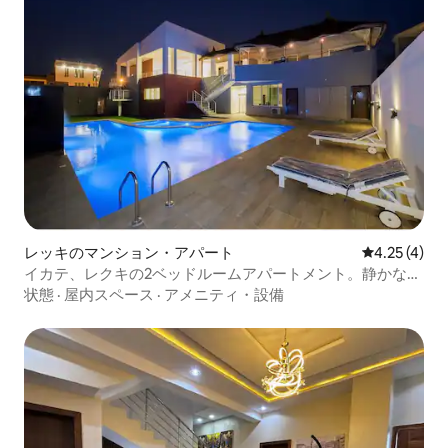
レッキのマンション・アパート
レビュー4件
4.25 (4)
イカテ、レクキの2ベッドルームアパートメント。静かなエ
ステート
状態
·
屋内スペース
·
アメニティ・設備