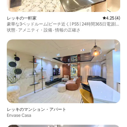
レッキの一軒家
レビュー4件
4.25 (4)
豪華な3ベッドルーム|ビーチ近く| PS5 | 24時間365日電源|セ
キュリティ| Wi-Fi
状態
·
アメニティ・設備
·
情報の正確さ
レッキのマンション・アパート
Envase Casa