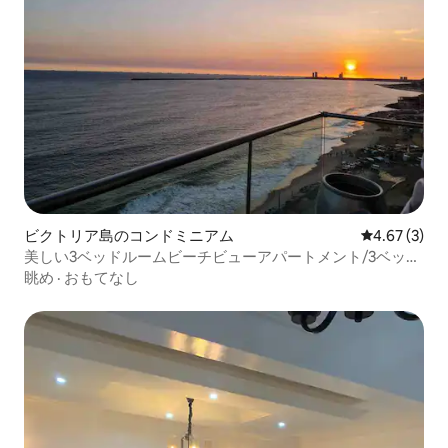
ビクトリア島のコンドミニアム
レビュー3件
4.67 (3)
美しい3ベッドルームビーチビューアパートメント/3ベッド
ルーム
眺め
·
おもてなし