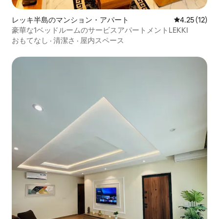
レッキ半島のマンション・アパート
レビュー12件
4.25 (12)
豪華な1ベッドルームのサービスアパートメントLEKKI
おもてなし
·
清潔さ
·
屋内スペース