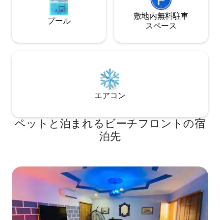
敷地内無料駐⁠車
プール
ス⁠ペ⁠ー⁠ス
エアコン
ペットと泊まれるビーチフロントの宿
泊先