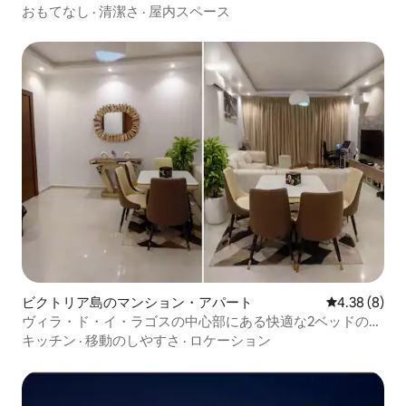
おもてなし
·
清潔さ
·
屋内スペース
ビクトリア島のマンション・アパート
レビュー8件
4.38 (8)
ヴィラ・ド・イ・ラゴスの中心部にある快適な2ベッドのア
パート
キッチン
·
移動のしやすさ
·
ロケーション