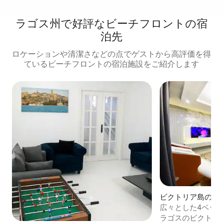
ラゴス州で好評なビーチフロントの宿
泊先
ロケーションや清潔さなどの点でゲストから高評価を得
ているビーチフロントの宿泊施設をご紹介します
ビクトリア島のマ
パート
広々とした4ベッ
ト プライムビクト
ラゴスのビクトリ