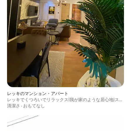
レッキのマンション・アパート
レッキでくつろいでリラックス|我が家のような居心地|スタ
イリッシュ
清潔さ
·
おもてなし