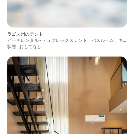
ラゴス州のテント
ビーチレンタル - デュプレックステント、バスルーム、キ
ッチン
状態
·
おもてなし