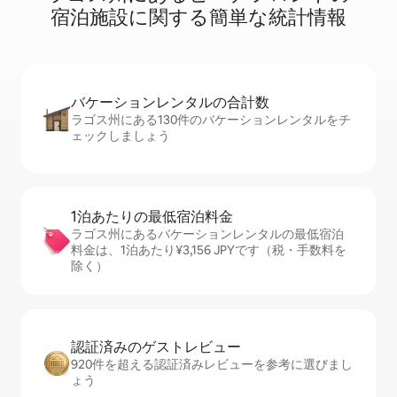
宿⁠泊⁠施⁠設⁠に関⁠す⁠る簡⁠単⁠な統⁠計⁠情⁠報
バケーションレ⁠ン⁠タ⁠ル⁠の合⁠計⁠数
ラゴス州にある130件のバケーションレンタルをチ
ェックしましょう
1泊あたりの最⁠低⁠宿⁠泊⁠料⁠金
ラゴス州にあるバケーションレンタルの最低宿泊
料金は、1泊あたり¥3,156 JPYです（税・手数料を
除く）
認証済みのゲ⁠ス⁠ト⁠レ⁠ビ⁠ュ⁠ー
920件を超える認証済みレビューを参考に選びまし
ょう