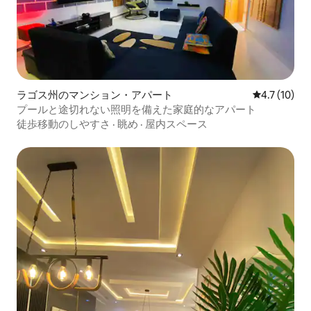
ラゴス州のマンション・アパート
レビュー10
4.7 (10)
プールと途切れない照明を備えた家庭的なアパート
徒歩移動のしやすさ
·
眺め
·
屋内スペース