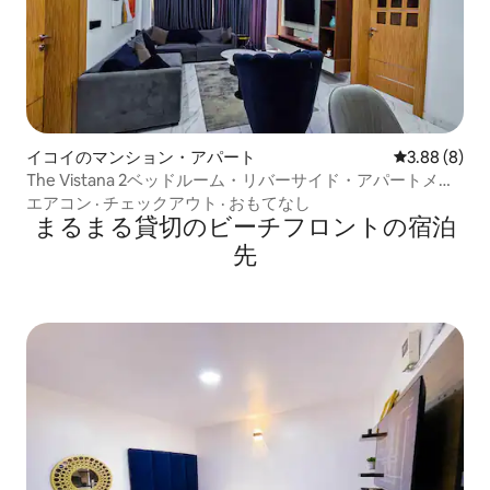
イコイのマンション・アパート
レビュー8件
3.88 (8)
The Vistana 2ベッドルーム・リバーサイド・アパートメン
ト
エアコン
·
チェックアウト
·
おもてなし
まるまる貸切のビーチフロントの宿泊
先