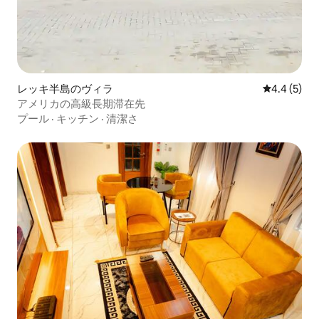
レッキ半島のヴィラ
レビュー5
4.4 (5)
アメリカの高級長期滞在先
プール
·
キッチン
·
清潔さ