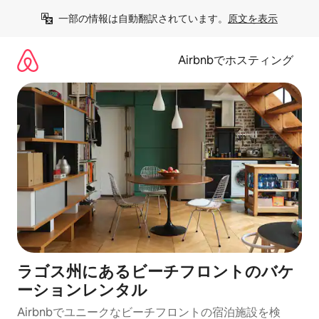
コ
一部の情報は自動翻訳されています。
原文を表示
ン
テ
ン
Airbnbでホスティング
ツ
に
ス
キ
ッ
プ
ラゴス州にあるビーチフロントのバケ
ーションレンタル
Airbnbでユニークなビーチフロントの宿泊施設を検