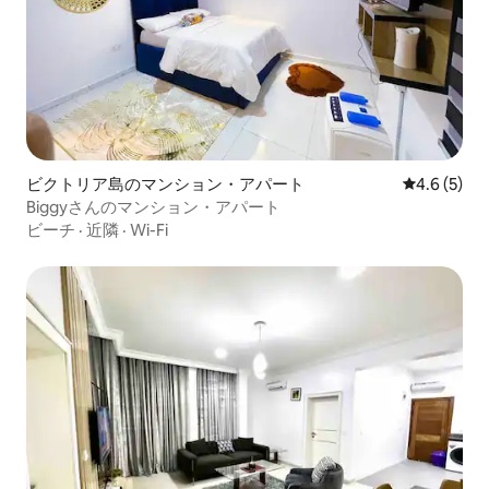
ビクトリア島のマンション・アパート
レビュー5
4.6 (5)
Biggyさんのマンション・アパート
ビーチ
·
近隣
·
Wi-Fi