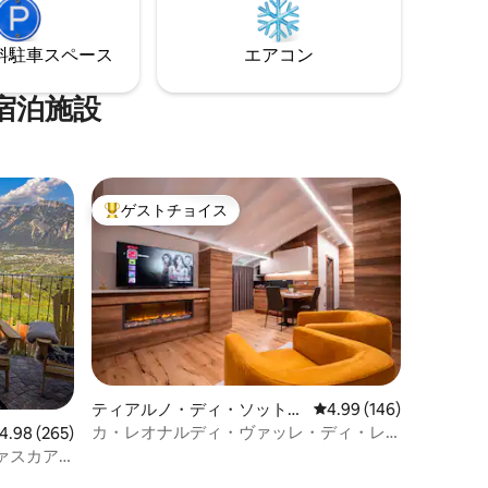
ング、自
は素晴らしい山の景色が見渡せ、谷間の
風通しが非常に良いため、夏でも涼しい
⁠車ス⁠ペ⁠ー⁠ス
エアコン
気候です。
宿泊施設
ゲストチョイス
大好評のゲストチョイスです。
ティアルノ・ディ・ソットの
レビュー146件、5つ星
4.99 (146)
マンション・アパート
カ・レオナルディ・ヴァッレ・ディ・レ
ビュー265件、5つ星中4.98つ星の平均評価
4.98 (265)
ドロ - スル・リ
ァスカア