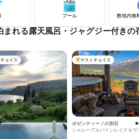
）とWi-Fiのユーティリティア
付き駐車場が利用可能。ハイキ
料金に含まれています。
然、絵葉書のような夕日！
i
プール
敷地内無料駐
泊まれる露天風呂・ジャグジー付きの
トチョイス
ゲストチョイス
ゲストチョイスです。
大好評のゲストチョイスです。
中4.96つ星の平均評価
ボゼンティーノの別荘
レ
シャレーアルパインレイク＆ヴ
ルピナ