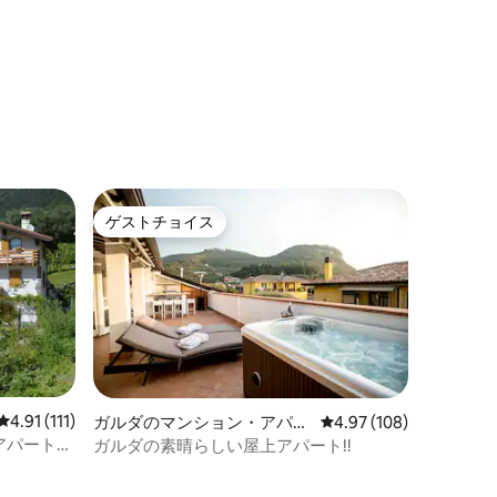
ゲストチョイス
ゲストチョイス
レビュー111件、5つ星中4.91つ星の平均評価
4.91 (111)
ガルダのマンション・アパー
レビュー108件、5つ星
4.97 (108)
ト
切のアパートメ
ガルダの素晴らしい屋上アパート!!