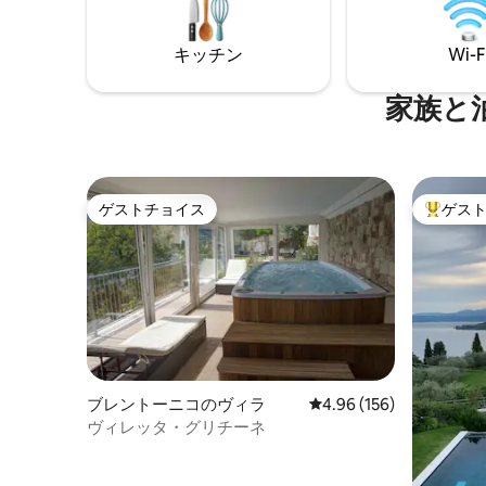
セラー 🌄 パノラマテラス 📶 高速Wi-Fi ❤️
（季節限定
記念日、ロマンチックな旅、ウェルネス
クセスは
の週末に、思い出に残る本格的な村での
キッチン
Wi-F
滞在に最適。
家族と
ゲストチョイス
ゲス
ゲストチョイス
大好評の
ブレントーニコのヴィラ
レビュー156件、5つ星
4.96 (156)
ヴィレッタ・グリチーネ