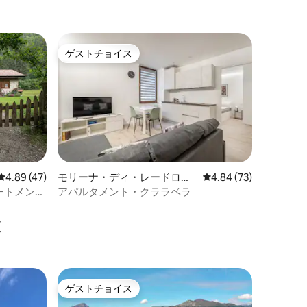
ゲストチョイス
ゲストチョイス
レビュー47件、5つ星中4.89つ星の平均評価
4.89 (47)
モリーナ・ディ・レードロの
レビュー73件、5つ星
4.84 (73)
マンション・アパート
ートメン
アパルタメント・クララベラ
設
ゲストチョイス
ゲストチョイス