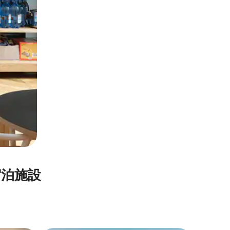
泊⁠施⁠設