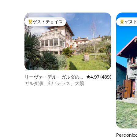
ゲストチョイス
ゲス
大好評のゲストチョイスです。
大好評の
リーヴァ・デル・ガルダのマ
レビュー489件、5つ星
4.97 (489)
ンション・アパート
ガルダ湖、広いテラス、太陽
Perdoni