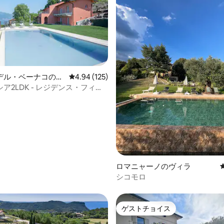
デル・ベーナコの一
レビュー125件、5つ星中4.94つ星の平均評価
4.94 (125)
ア2LDK - レジデンス・フィオ
中4.79つ星の平均評価
・ラバンダ
ロマニャーノのヴィラ
シコモロ
ゲストチョイス
ゲストチョイス