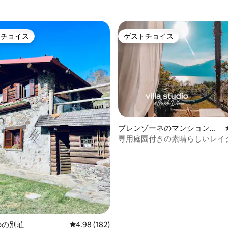
トチョイス
ゲストチョイス
ゲストチョイスです。
ゲストチョイス
中4.97つ星の平均評価
ブレンゾーネのマンション・
アパート
専用庭園付きの素晴らしいレイ
スタジオ@GardaDoma
coの別荘
レビュー182件、5つ星中4.98つ星の平均評価
4.98 (182)