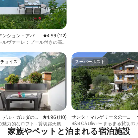
マンション・アパー
レビュー112件、5つ星中4.99つ星の平均評価
4.99 (112)
シルヴァーレ：プール付きの高
ョン
トチョイス
スーパーホスト
ゲストチョイスです。
スーパーホスト
サンタ・マルゲリータの一軒
中4.96つ星の平均評価
・デル・ガルダの離
レビュー110件、5つ星中4.96つ星の平均評価
4.96 (110)
家
B&B Cà Ulivi 〜 まるまる貸
魅力的なロフト - 貸切露天風
家族やペットと泊まれる宿泊施設
ント
グジー