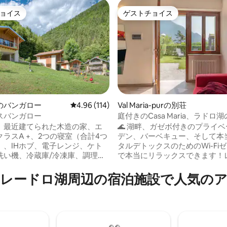
ョイス
ゲストチョイス
ョイス
ゲストチョイス
中4.99つ星の平均評価
のバンガロー
レビュー114件、5つ星中4.96つ星の平均評価
4.96 (114)
Val Maria-purの別荘
スバンガロー
庭付きのCasa Maria、ラドロ
、最近建てられた木造の家、エ
🌊 湖畔、ガゼボ付きのプライ
ラスA +、2つの寝室（合計4つ
デン、バーベキュー、そして本
）、IHホブ、電子レンジ、ケト
タルデトックスのためのWi-Fi
洗い機、冷蔵庫/冷凍庫、調理器
で本当にリラックスできます！
たキッチン。衛星テレビ、薪を
畔のプールにあるこの3部屋の
炉、ソファを備えたリビングル
は、家族連れや最大5名様のグ
るレードロ湖周⁠辺⁠の宿⁠泊⁠施⁠設⁠で人⁠気⁠のア
ャワー付きのバスルーム、大き
適です。2つの寝室、広々とし
ニー、テーブル付きの屋外庭
ルーム、設備の整ったキッチン
バイク用の駐車スペースが1台分保
小さなドックがすぐそばにあり
終清掃、ベッドリネ
いて10分のところにビーチがあ
タオル、インフィニティプール
リクエストに応じてペットOK