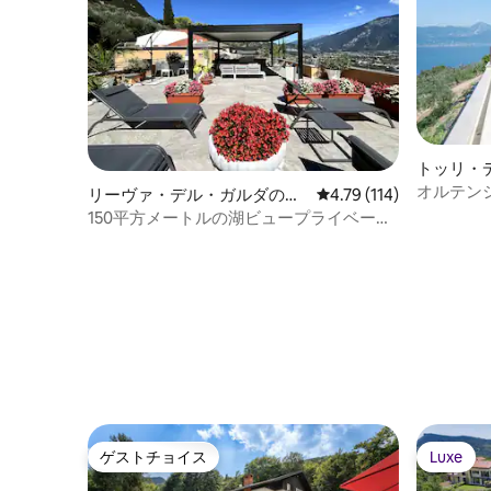
トッリ・
軒家
オルテンシ
リーヴァ・デル・ガルダのコ
レビュー114件、5つ星
4.79 (114)
ル・ディ
ンドミニアム
150平方メートルの湖ビュープライベート
テラス付きアパートメント
ゲストチョイス
Luxe
ゲストチョイス
Luxe