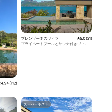
ブレンゾーネのヴィラ
レビュー21件、5つ
5.0 (21)
プライベートプールとサウナ付きヴィ
ラ、ガルダ湖
レビュー112件、5つ星中4.94つ星の平均評価
4.94 (112)
スーパーホスト
スーパーホスト