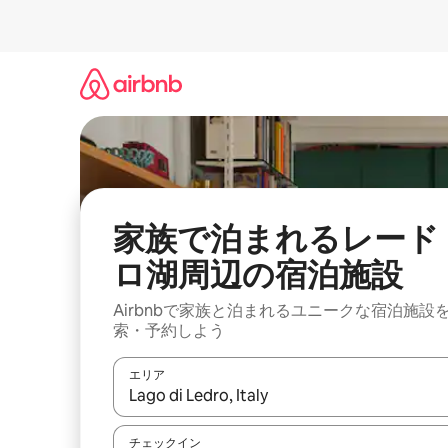
コ
ン
テ
ン
ツ
に
ス
キ
ッ
プ
家族で泊まれるレード
ロ湖周辺の宿泊施設
Airbnbで家族と泊まれるユニークな宿泊施設
索・予約しよう
エリア
検索結果が表示されたら、上下の矢印キーを使っ
チェックイン