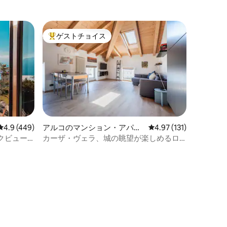
ゲストチョイス
大好評のゲストチョイスです。
レビュー449件、5つ星中4.9つ星の平均評価
4.9 (449)
アルコのマンション・アパー
レビュー131件、5つ星
4.97 (131)
ト
クビュー
カーザ・ヴェラ、城の眺望が楽しめるロ
フト