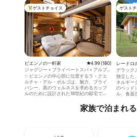
ゲストチョイス
ゲストチ
大好評のゲストチョイスです。
ゲストチ
ビエンノの一軒家
レビュー180件、5つ星
4.99 (180)
レードロ
ジャグジー + プライベートスパ + アルプ
デラック
スの眺望を備えたラグジュアリーホーム
✨ ビエンノの中心部に位置するラ・クエ
独立した
ルチャ・デル・ボルゴは、魅力、プライ
ネルギーク
バシー、真のウェルネスを求めるカップ
のベッド
ルのために設計された18世紀の邸宅で
ル、食器
す。アンティークの石、木材、デザイン
具を備え
が、ジャグジー、フィンランド式サウ
燃やす暖
家⁠族⁠で泊⁠ま⁠れ⁠
ナ、アルプスの眺望を備えたプライベー
ーム。シ
トスパと調和しています。 🛏️ プライベー
なバルコ
トバスルーム付きキングスイート、 📺 75
園、車/
インチのスマートテレビ、 🛋️ メモリーソ
証されています。 最
ファーベッド、 🍷 手作りの料理とワイン
ンとバス