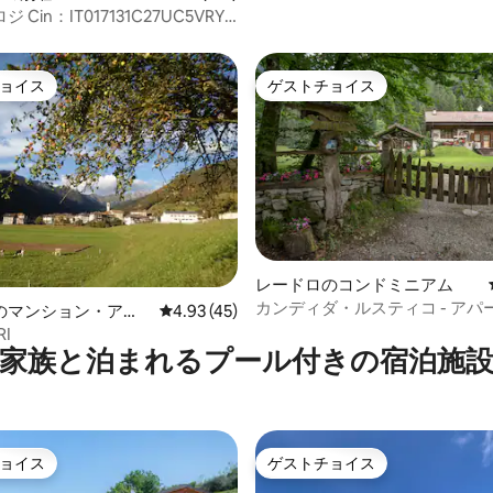
 Cin：IT017131C27UC5VRYU
100002
ョイス
ゲストチョイス
ョイス
ゲストチョイス
中5.0つ星の平均評価
レードロのコンドミニアム
カンディダ・ルスティコ - アパ
のマンション・アパ
レビュー45件、5つ星中4.93つ星の平均評価
4.93 (45)
ト・フロリア
RI
家族と泊まれるプール付きの宿泊施
ョイス
ゲストチョイス
ョイス
ゲストチョイス