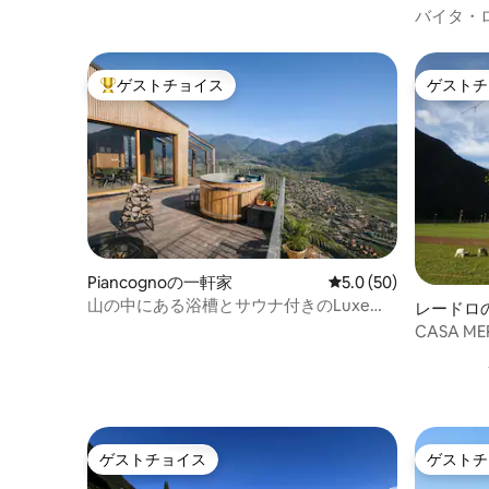
バイタ・ロジ
Cir:01713
ゲストチョイス
ゲストチ
大好評のゲストチョイスです。
ゲストチ
Piancognoの一軒家
レビュー50件、5つ星
5.0 (50)
山の中にある浴槽とサウナ付きのLuxe
レードロ
Home
ート
CASA ME
ゲストチョイス
ゲストチ
ゲストチョイス
ゲストチ