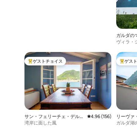
ガルダの
ト
ヴィラ・
級マンシ
ゲストチョイス
ゲス
大好評のゲストチョイスです。
大好評の
サン・フェリーチェ・デル・
レビュー156件、5つ星
4.96 (156)
リーヴァ
ベナーコのマンション・アパ
れ
湾岸に面した風
ガルダ湖の
ート
呂・ジャ