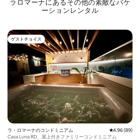
ラロマーナにあるその他の素敵なバケ
ーションレンタル
ゲストチョイス
ゲストチョイス
ラ・ロマーナのコンドミニアム
レビュー89件
4.96 (89)
Casa Luna RD、屋上付きファミリーコンドミニアム