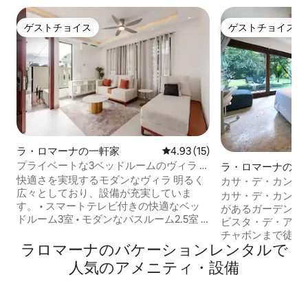
ゲストチョイス
ゲストチョイス
ゲストチョイス
ゲストチョイス
ラ・ロマーナの一軒家
レビュー15件、5つ星中4.93
4.93 (15)
プライベートな3ベッドルームのヴィラ •
ラ・ロマーナのマ
プール • 庭 • 門付き • 8名様まで宿泊可能
アパート
快適さを実現するモダンなヴィラ 明るく
カサ・デ・カンポ
広々としており、設備が充実していま
用玄関付きのお部
カサ・デ・カンポ
す。 • スマートテレビ付きの快適なベッ
があるガーデンビ
ドルーム3室 • モダンなバスルーム2.5室 •
ビスタ・デ・アル
オープンコンセプトのリビング＆ダイニ
チャボンまで徒歩
ングエリア • 完備されたキッチン • 高速
ラロマーナのバケーションレンタルで
サイズベッドとフ
Wi-Fi 専用プール＆屋外リビング ご自分だ
庫、電子レンジ、
人気のアメニティ・設備
けの平穏なオアシスへ足を踏み入れまし
アコン、Netflix
ょう： • 透き通る専用プールと一体型ジ
同伴には、1回の滞
ャグジー • 快適な屋外ラウンジとダイニ
がかかります。無