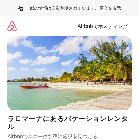
コ
一部の情報は自動翻訳されています。
原文を表示
ン
テ
ン
Airbnbでホスティング
ツ
に
ス
キ
ッ
プ
ラロマーナにあるバケーションレンタ
ル
Airbnbでユニークな宿泊施設を見つける