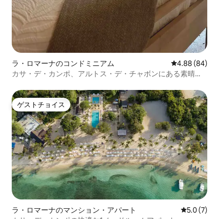
ラ・ロマーナのコンドミニアム
レビュー84件
4.88 (84)
カサ・デ・カンポ、アルトス・デ・チャボンにある素晴ら
しいアパート
ゲストチョイス
ゲストチョイス
ラ・ロマーナのマンション・アパート
レビュー7
5.0 (7)