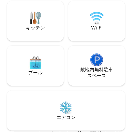
ングエリア • 朝のコーヒーや夜の水泳に
までのプール営業
最適です 最高のロケーション – ラ・ロマ
チャボン、ミニタ
ナ Price Smart Supermktなど、必要なも
アクセス。 注：13歳以上のゲストの場
のがすべて近くに揃っています。
合、ゲスト1人あた
ト料金は含まれて
キッチン
Wi-Fi
ン時にリゾートに
す。
敷地内無料駐⁠車
プール
ス⁠ペ⁠ー⁠ス
エアコン