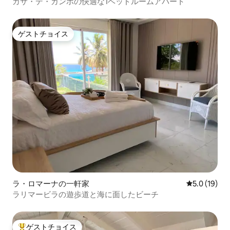
カサ・デ・カンポの快適な1ベッドルームアパート
ゲストチョイス
ゲストチョイス
ラ・ロマーナの一軒家
レビュー19
5.0 (19)
ラリマービラの遊歩道と海に面したビーチ
ゲストチョイス