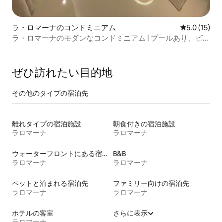
ラ・ロマーナのコンドミニアム
レビュー15
5.0 (15)
ラ・ロマーナのモダンなコンドミニアム | プールあり、ビー
チに近い
ぜひ訪⁠れ⁠た⁠い目⁠的⁠地
その他のタ⁠イ⁠プ⁠の宿⁠泊⁠先
離れタイプの宿泊施設
朝食付きの宿泊施設
ラロマーナ
ラロマーナ
ウォーターフロントにある宿泊施設
B&B
ラロマーナ
ラロマーナ
ペットと泊まれる宿泊先
ファミリー向けの宿泊先
ラロマーナ
ラロマーナ
ホテルの客室
さらに表示