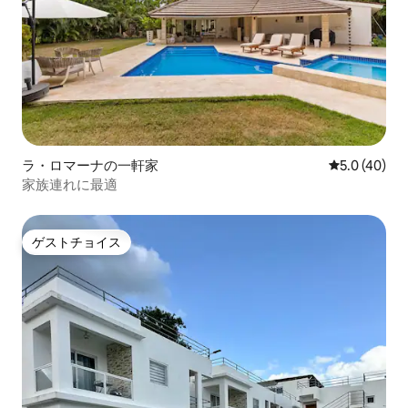
ラ・ロマーナの一軒家
レビュー40
5.0 (40)
家族連れに最適
ゲストチョイス
ゲストチョイス