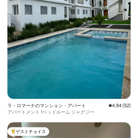
ラ・ロマーナのマンション・アパート
レビュー52件
4.94 (52)
アパートメント 1ベッドルーム ジャグジー
ゲストチョイス
大好評のゲストチョイスです。