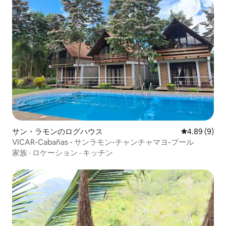
サン・ラモンのログハウス
レビュー9件
4.89 (9)
VICAR-Cabañas - サンラモン-チャンチャマヨ-プール
家族
·
ロケーション
·
キッチン