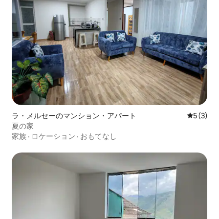
ラ・メルセーのマンション・アパート
レビュー
5 (3)
夏の家
家族
·
ロケーション
·
おもてなし