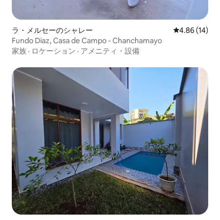
ラ・メルセーのシャレー
レビュー14件
4.86 (14)
Fundo Diaz, Casa de Campo - Chanchamayo
家族
·
ロケーション
·
アメニティ・設備