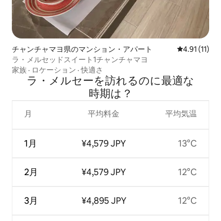
チャンチャマヨ県のマンション・アパート
レビュー11件
4.91 (11)
ラ・メルセッドスイート1チャンチャマヨ
家族
·
ロケーション
·
快適さ
ラ・メルセーを訪⁠れ⁠るの⁠に最⁠適⁠な
時⁠期⁠は⁠？
月
平均料金
平均気温
1月
¥4,579 JPY
13°C
2月
¥4,579 JPY
12°C
3月
¥4,895 JPY
12°C