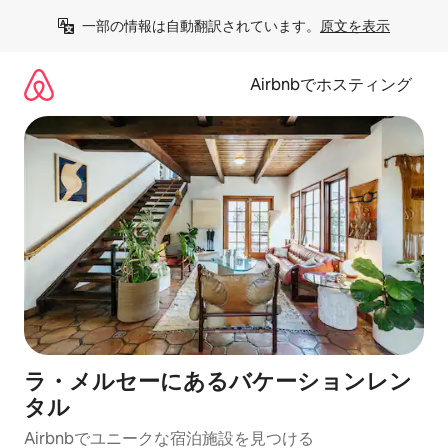
コ
一部の情報は自動翻訳されています。
原文を表示
ン
テ
ン
Airbnbでホスティング
ツ
に
ス
キ
ッ
プ
ラ・メルセーにあるバケーションレン
タル
Airbnbでユニークな宿泊施設を見つける