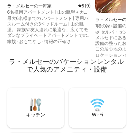
ラ・メルセーの一軒家
レビュー9件、5つ星中5つ
5 (9)
6名様用アパートメント | 山の眺望 + カフ
ェ体験
最大6名様までのアパートメント | 専用バ
ラ・メルセーの一
スルーム付きの3ベッドルーム | 山の眺
1階の家+設備の整
望。 家族や友人連れに最適な、広くてモ
適
🌿 セルバ・セン
ダンなプライベートアパートメントでの
メルセドにある快
滞在をお楽しみください。 ラ・メルセド
家族
·
おもてなし
·
情報の正確さ
設備の整ったお部
の中心部からわずか5分の静かなエリアに
この居心地のよい
位置しています。 設備： - リビング - ダ
れ、カップル、ま
ロケーション
·
価
イニングルーム - テレビ - 設備の整ったキ
ラ・メルセーのバケーションレンタル
自然とのつながり
ッチン - 洗濯室 - Wi-Fi - 個人用ガレージと
です。 ✨ 当宿泊施設をお選びいただく理
で人気のアメニティ・設備
屋外駐車場。 ご希望に応じて、事前の調
由 ✔️ 最大5名様までご宿泊いただけます
整により、私たちの農場のコーヒーを使
✔️ 長期滞在向け
ったコーヒー体験をお楽しみいただけま
✔️ 高速Wi-Fi + 
す。
応の60インチテレビ ✔️ 安全な駐車場
ペットOK 🐶
キッチン
Wi-Fi