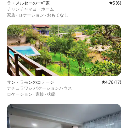
ラ・メルセーの一軒家
レビュー
5 (6)
チャンチャマヨ・ホーム
家族
·
ロケーション
·
おもてなし
サン・ラモンのコテージ
レビュー17件
4.76 (17)
ナチュラワシ バケーションハウス
ロケーション
·
家族
·
状態