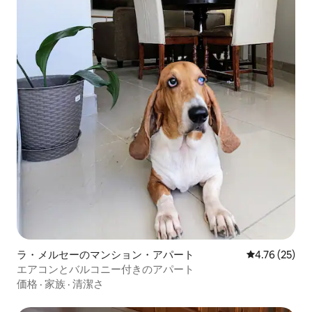
ラ・メルセーのマンション・アパート
レビュー25件
4.76 (25)
エアコンとバルコニー付きのアパート
価格
·
家族
·
清潔さ