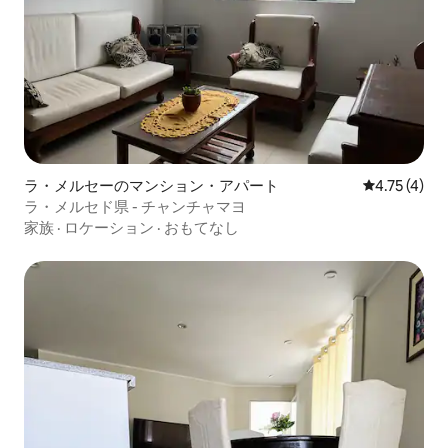
ラ・メルセーのマンション・アパート
レビュー4件
4.75 (4)
ラ・メルセド県 - チャンチャマヨ
家族
·
ロケーション
·
おもてなし