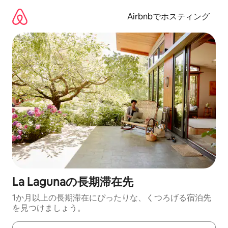
コ
ン
Airbnbでホスティング
テ
ン
ツ
に
ス
キ
ッ
プ
La Lagunaの長期滞在先
1か月以上の長期滞在にぴったりな、くつろげる宿泊先
を見つけましょう。