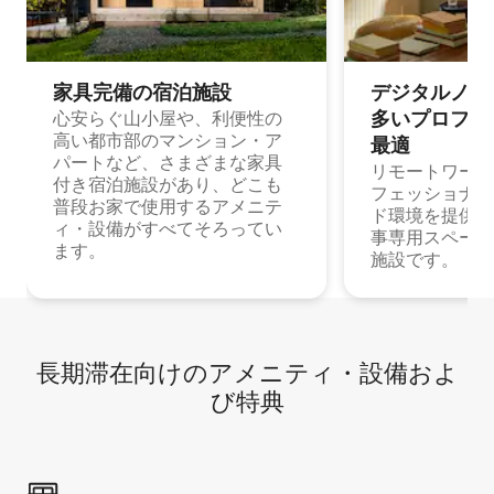
家具完備の宿⁠泊⁠施⁠設
デジタルノマド
多⁠いプ⁠ロ⁠フ⁠ェ⁠
心安らぐ山小屋や、利便性の
高い都市部のマンション・ア
最⁠適
パートなど、さまざまな家具
リモートワーク
付き宿泊施設があり、どこも
フェッショナル
普段お家で使用するアメニテ
ド環境を提供する
ィ・設備がすべてそろってい
事専用スペース
ます。
施設です。
長期滞在向け⁠のア⁠メ⁠ニ⁠テ⁠ィ⁠・設⁠備⁠およ
び特⁠典