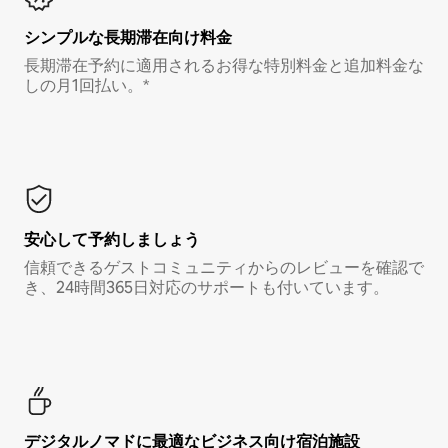
シンプルな長期滞在向け料金
長期滞在予約に適用されるお得な特別料金と追加料金な
しの月1回払い。*
安心して予約しましょう
信頼できるゲストコミュニティからのレビューを確認で
き、24時間365日対応のサポートも付いています。
デジタルノマド⁠に最⁠適⁠なビ⁠ジ⁠ネ⁠ス⁠向⁠け宿⁠泊⁠施⁠設