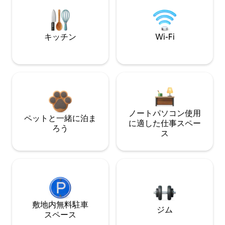
キッチン
Wi-Fi
ノートパソコン使用
ペットと一緒に泊ま
に適した仕事スペー
ろう
ス
敷地内無料駐⁠車
ジム
ス⁠ペ⁠ー⁠ス