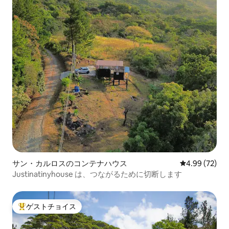
サン・カルロスのコンテナハウス
レビュー72件
4.99 (72)
Justinatinyhouse は、つながるために切断します
ゲストチョイス
大好評のゲストチョイスです。