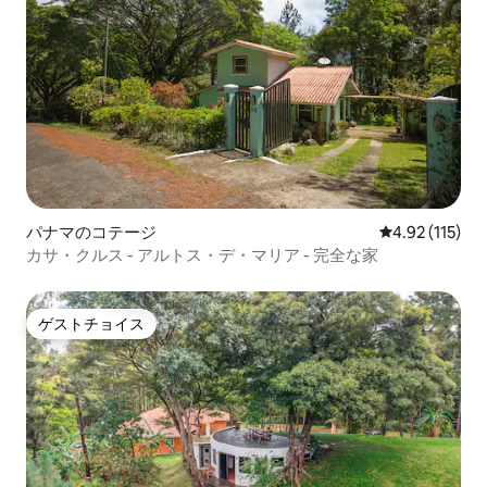
パナマのコテージ
レビュー115
4.92 (115)
カサ・クルス - アルトス・デ・マリア - 完全な家
ゲストチョイス
ゲストチョイス