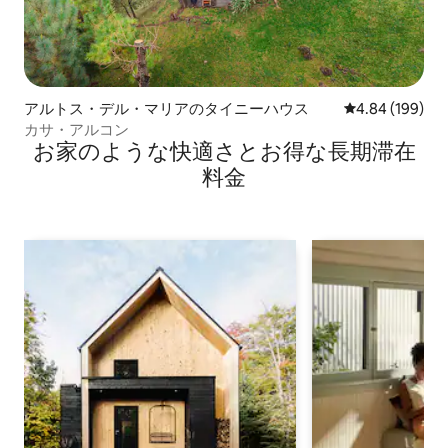
アルトス・デル・マリアのタイニーハウス
レビュー199件
4.84 (199)
カサ・アルコン
お家のような快⁠適⁠さ⁠とお⁠得⁠な長⁠期⁠滞⁠在
料⁠金