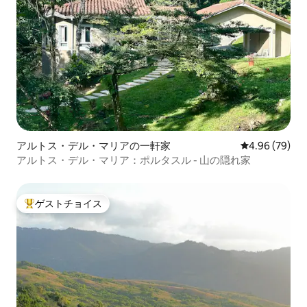
アルトス・デル・マリアの一軒家
レビュー79件
4.96 (79)
アルトス・デル・マリア：ポルタスル - 山の隠れ家
ゲストチョイス
大好評のゲストチョイスです。