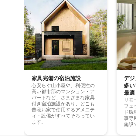
家具完備の宿⁠泊⁠施⁠設
デジ
多⁠いプ
心安らぐ山小屋や、利便性の
高い都市部のマンション・ア
最⁠適
パートなど、さまざまな家具
リモ
付き宿泊施設があり、どこも
フェ
普段お家で使用するアメニテ
ド環
ィ・設備がすべてそろってい
事専
ます。
施設