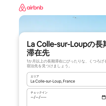
コ
ン
テ
ン
ツ
に
ス
キ
ッ
La Colle-sur-Loupの
プ
滞在先
1か月以上の長期滞在にぴったりな、くつろげ
宿泊先を見つけましょう。
エリア
検索結果が表示されたら、上下の矢印キーを使っ
チェックイン