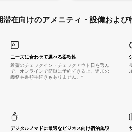
滞在向け⁠のア⁠メ⁠ニ⁠テ⁠ィ⁠・設⁠備⁠および
ニーズに合わせて選べる柔軟性
希望のチェックイン・チェックアウト日を選ん
で、オンラインで簡単に予約できる上、追加の
義務や書類手続きもありません。*
デジタルノマド⁠に最⁠適⁠なビ⁠ジ⁠ネ⁠ス⁠向⁠け宿⁠泊⁠施⁠設