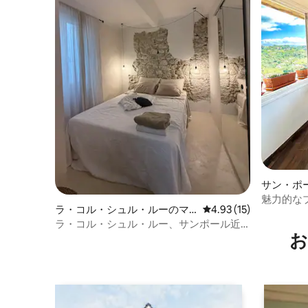
サン・ポ
軒家
魅力的な
ラ・コル・シュル・ルーのマ
レビュー15件、5つ星中
4.93 (15)
タ」
ンション・アパート
ラ・コル・シュル・ルー、サンポール近
お
郊の快適な2部屋