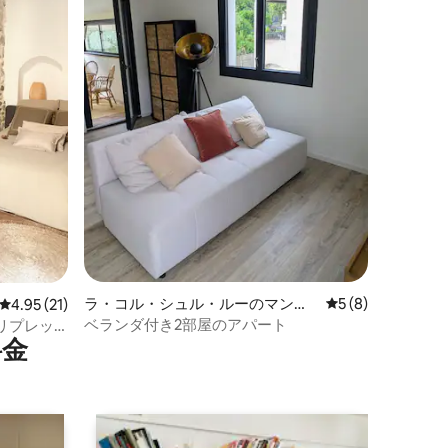
ラ・コル・シュル・ルーのマンシ
レビュー8件、5
5 (8)
レビュー21件、5つ星中4.95つ星の平均評価
4.95 (21)
ョン・アパート
ベランダ付き2部屋のアパート
リプレッ
⁠金