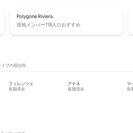
Polygone Riviera
現地メンバー118人のおすすめ
イ⁠プ⁠の宿⁠泊⁠先
フィレンツェ
アテネ
マ
長期滞在
長期滞在
長