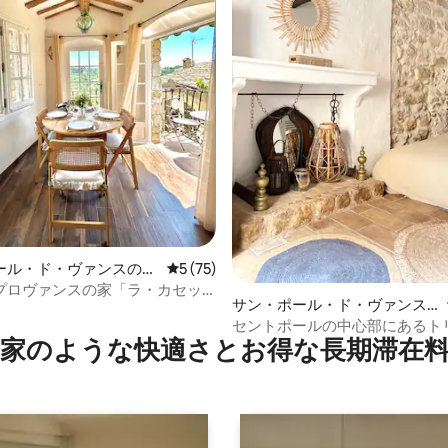
ール・ド・ヴァンスの一
レビュー75件、5つ星中5つ星の平均評価
5 (75)
プロヴァンスの家「ラ・カセッ
4.93つ星の平均評価
サン・ポール・ド・ヴァンス
の一軒家
セントポールの中心部にあるト
家のような快⁠適⁠さ⁠とお⁠得⁠な長⁠期⁠滞⁠在料
クス