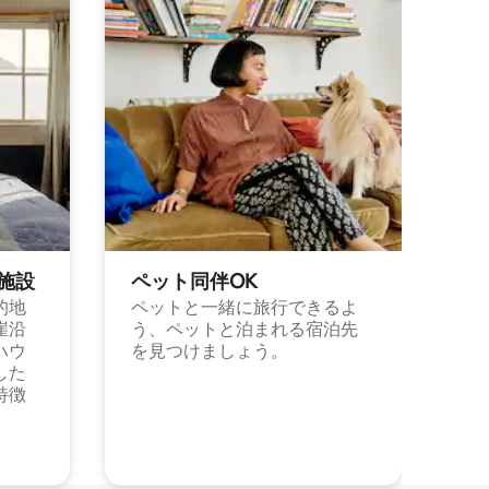
施⁠設
ペット同⁠伴OK
的地
ペットと一緒に旅行できるよ
崖沿
う、ペットと泊まれる宿泊先
ハウ
を見つけましょう。
した
特徴