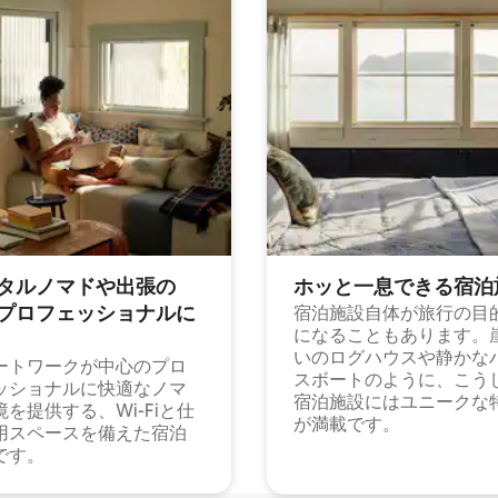
タルノマドや出⁠張⁠の
ホッと一⁠息⁠で⁠き⁠る宿⁠泊
⁠ロ⁠フ⁠ェ⁠ッ⁠シ⁠ョ⁠ナ⁠ル⁠に
宿泊施設自体が旅行の目
になることもあります。
いのログハウスや静かな
ートワークが中心のプロ
スボートのように、こう
ッショナルに快適なノマ
宿泊施設にはユニークな
境を提供する、Wi-Fiと仕
が満載です。
用スペースを備えた宿泊
です。