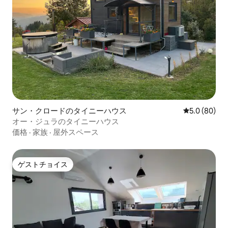
サン・クロードのタイニーハウス
レビュー80
5.0 (80)
オー・ジュラのタイニーハウス
価格
·
家族
·
屋外スペース
ゲストチョイス
ゲストチョイス