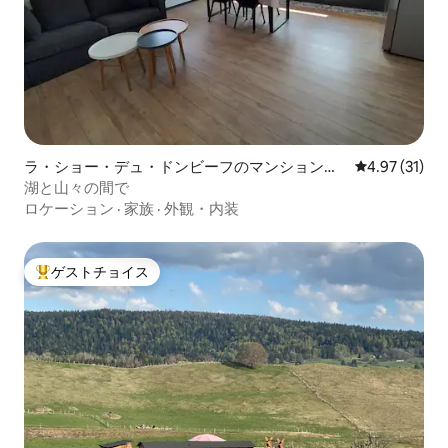
ラ・ショー・デュ・ドンビーフのマンション・
レビュー31件
4.97 (31)
アパート
湖と山々の間で
ロケーション
·
家族
·
外観・内装
ゲストチョイス
大好評のゲストチョイスです。