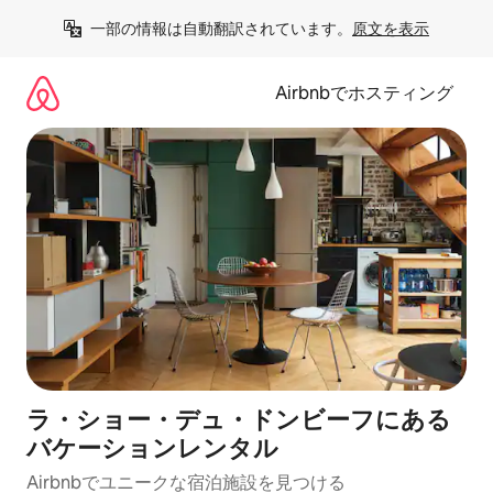
コ
一部の情報は自動翻訳されています。
原文を表示
ン
テ
ン
Airbnbでホスティング
ツ
に
ス
キ
ッ
プ
ラ・ショー・デュ・ドンビーフにある
バケーションレンタル
Airbnbでユニークな宿泊施設を見つける