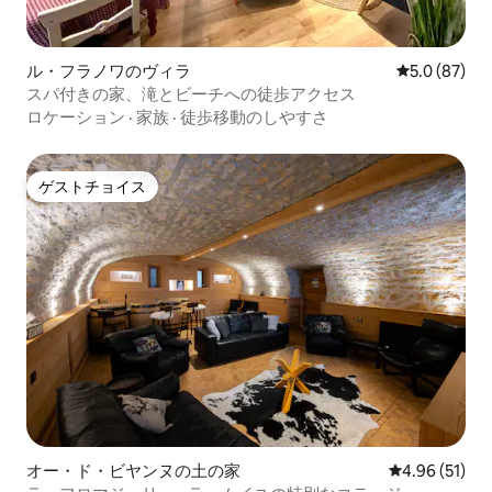
ル・フラノワのヴィラ
レビュー87
5.0 (87)
スパ付きの家、滝とビーチへの徒歩アクセス
ロケーション
·
家族
·
徒歩移動のしやすさ
ゲストチョイス
ゲストチョイス
オー・ド・ビヤンヌの土の家
レビュー51件
4.96 (51)