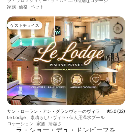
ラ・フロマジュリー - ラ・ムイユの特別なコテージ
家族
·
価格
·
ペット
ゲストチョイス
ゲストチョイス
サン・ローラン・アン・グランヴォーのヴィラ
レビュー22
5.0 (22)
Le Lodge、素晴らしいヴィラ • 個人用温水プール
ロケーション
·
家族
·
清潔さ
ラ・ショー・デュ・ドンビーフを