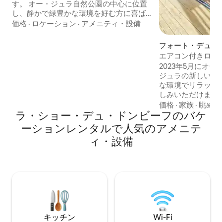
す。 オー・ジュラ自然公園の中心に位置
し、静かで緑豊かな環境を好む方に喜ば
れるでしょう。 近くには、多くのハイキ
価格
·
ロケーション
·
アメニティ・設備
ングコース、湖、滝、自然の中で楽しめ
るあらゆるアクティビティがあります。
フォート・デュ・
クロスカントリースキーとスノーシュー
グハウス
エアコン付きロッ
は2キロ、アルペンスキーは10キロ（初心
2023年5月にオ
者）、ルースのリゾートは35キロ。 キッ
ジュラの新しい宿
チン、リビングルーム、ペレットストー
な環境でリラック
ブ、1部屋は1階にある4部屋の寝室、2つ
しみいただけます。 お客様のウェル
のバスルーム、2つの独立したトイレ、ガ
イングのためにす
価格
·
家族
·
眺め
レージ、テラス。
ラ・ショー・デュ・ドンビーフのバケ
ジでお迎えします。 テラスには、38°
木材で加熱された
ーションレンタルで人気のアメニテ
ト北欧式バスが用
ィ・設備
で疲れた後は、そ
す。 朝食は、新鮮な地元の食材を使った
ものをご用意しております
じてディナーを手
す。
キッチン
Wi-Fi