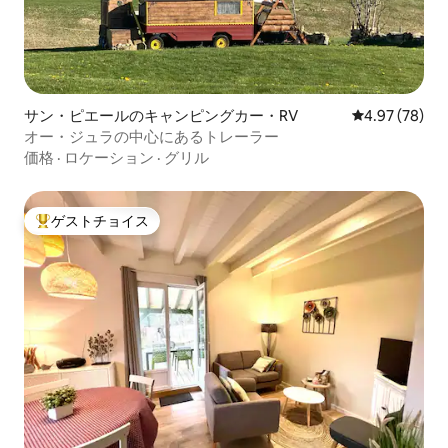
サン・ピエールのキャンピングカー・RV
レビュー78件
4.97 (78)
オー・ジュラの中心にあるトレーラー
価格
·
ロケーション
·
グリル
ゲストチョイス
大好評のゲストチョイスです。