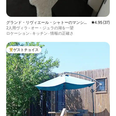
グランド・リヴィエール・シャトーのマンショ
レビュー37件
4.95 (37)
ン・アパート
2人用ヴィラ - オー・ジュラの湖を一望
ロケーション
·
キッチン
·
情報の正確さ
ゲストチョイス
大好評のゲストチョイスです。