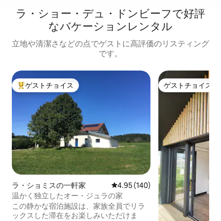
ラ・ショー・デュ・ドンビーフで好評
なバケーションレンタル
立地や清潔さなどの点でゲストに高評価のリスティング
です。
ゲストチョイス
ゲストチョイス
大好評のゲストチョイスです。
ゲストチョイス
ラ・ショミスの一軒家
レビュー140件、5つ星中4.95
4.95 (140)
温かく独立したオー・ジュラの家
この静かな宿泊施設は、家族全員でリラ
ックスした滞在をお楽しみいただけま