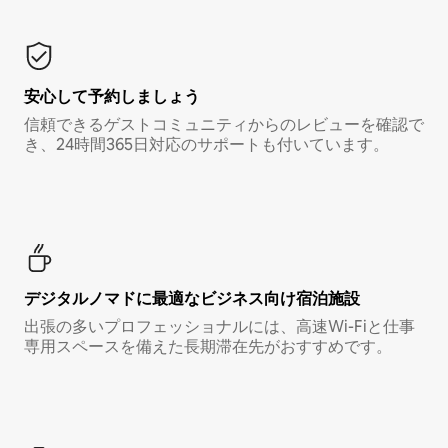
安心して予約しましょう
信頼できるゲストコミュニティからのレビューを確認で
き、24時間365日対応のサポートも付いています。
デジタルノマド⁠に最⁠適⁠なビ⁠ジ⁠ネ⁠ス⁠向⁠け宿⁠泊⁠施⁠設
出張の多いプロフェッショナルには、高速Wi-Fiと仕事
専用スペースを備えた長期滞在先がおすすめです。