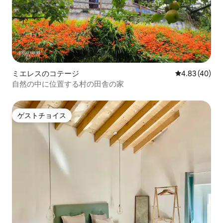
ミエレスのコテージ
レビュー40件
4.83 (40)
自然の中に位置する村の田舎の家
ゲストチョイス
ゲストチョイス