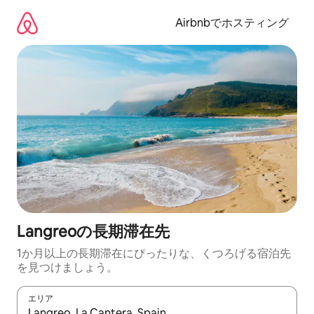
コ
ン
Airbnbでホスティング
テ
ン
ツ
に
ス
キ
ッ
プ
Langreoの長期滞在先
1か月以上の長期滞在にぴったりな、くつろげる宿泊先
を見つけましょう。
エリア
検索結果が表示されたら、上下の矢印キーを使って移動するか、