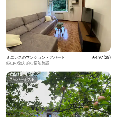
ミエレスのマンション・アパート
レビュー29件
4.97 (29)
鉱山の魅力的な宿泊施設
スーパーホスト
スーパーホスト