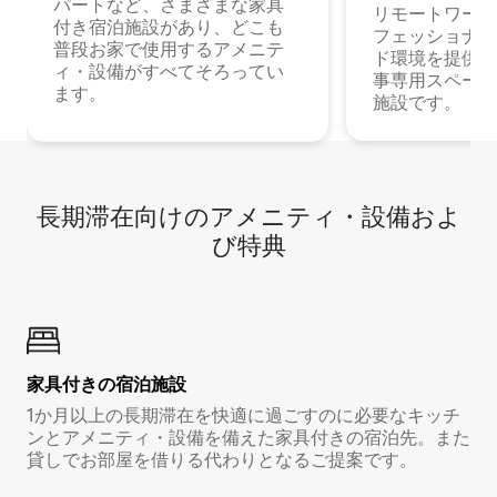
パートなど、さまざまな家具
リモートワーク
付き宿泊施設があり、どこも
フェッショナル
普段お家で使用するアメニテ
ド環境を提供する
ィ・設備がすべてそろってい
事専用スペース
ます。
施設です。
長期滞在向け⁠のア⁠メ⁠ニ⁠テ⁠ィ⁠・設⁠備⁠およ
び特⁠典
家具付き⁠の宿⁠泊⁠施⁠設
1か月以上の長期滞在を快適に過ごすのに必要なキッチ
ンとアメニティ・設備を備えた家具付きの宿泊先。また
貸しでお部屋を借りる代わりとなるご提案です。