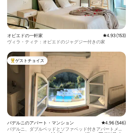
オビエドの一軒家
レビュー153件
4.93 (153)
ヴィラ・ティテ：オビエドのジャグジー付きの家
ゲストチョイス
大好評のゲストチョイスです。
パデルニのアパート・マンション
レビュー546件
4.96 (546)
パデルニ、ダブルベッドとソファベッド付きアパートメン