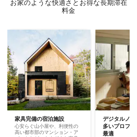
お家のような快⁠適⁠さ⁠とお⁠得⁠な長⁠期⁠滞⁠在
ト
料⁠金
家具完備の宿⁠泊⁠施⁠設
デジタルノマド
多⁠いプ⁠ロ⁠フ⁠ェ⁠
心安らぐ山小屋や、利便性の
高い都市部のマンション・ア
最⁠適