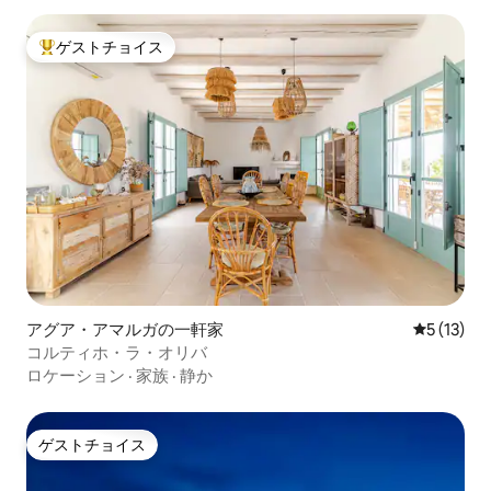
ゲストチョイス
大好評のゲストチョイスです。
アグア・アマルガの一軒家
レビュー1
5 (13)
コルティホ・ラ・オリバ
ロケーション
·
家族
·
静か
ゲストチョイス
ゲストチョイス