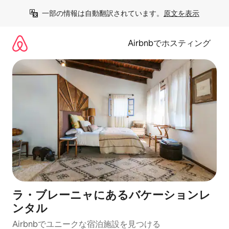
コ
一部の情報は自動翻訳されています。
原文を表示
ン
テ
ン
Airbnbでホスティング
ツ
に
ス
キ
ッ
プ
ラ・ブレーニャにあるバケーションレ
ンタル
Airbnbでユニークな宿泊施設を見つける