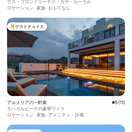
ラス・ゴロンドリーナス・カサ・ルーラル
ロケーション
·
家族
·
おもてなし
ゲストチョイス
大好評のゲストチョイスです。
アルメリアの一軒家
レビュー1
5 (11)
モハカルビーチの豪華ヴィラ
ロケーション
·
家族
·
アメニティ・設備