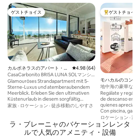
ゲストチョイス
ゲストチョイス
ゲストチョイス
大好評のゲストチ
カルボネラスのアパート・マ
レビュー64件、5つ星中4.98
4.98 (64)
ンション
CasaCarbonito BRISA LUNA SOLマンシ
モハカルのコンド
ョン・アパートCarboner...
Glamouröses Strandapartment mit 5-
地中海の豪華なバ
Sterne-Luxus und atemberaubendem
休暇
Regálate y regálal
Meerblick. Erleben Sie den ultimativen
de descanso en un
Küstenurlaub in diesem sorgfältig
quienes aprecian la
gestalteten Apartment, wo sich
家族
·
ロケーション
·
徒歩移動のしやすさ
Con piscina, garaj
erstklassiger Luxus mit der idyllischen
una terraza soñada
Schönheit von Cabo de Gato verbindet.
ロケーション
·
家
ラ・ブレーニャのバケーションレンタ
espera. A solo 2 minutos a pie de la playa,
Oft von Gästen als „noch schöner als auf
nutre tu espíritu co
den Fotos“ beschrieben, bietet Ihnen
ルで人気のアメニティ・設備
Disfruta de momen
dieses Apartment mehr als nur einen