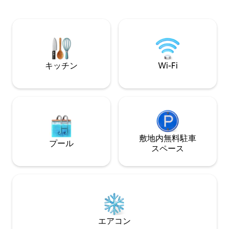
tuyos, desayunand
Aufenthalt – es ist ein Fünf-Sterne-
vista de los primer
Hotelerlebnis mit der Privatsphäre Ihres
amanecer, llenand
eigenen Zuhauses. Die Räumlichkeiten:
para vivir juntos i
Jeder Winkel dieses Apartments wurde
tranquilidad.
mit viel Liebe zum Detail gestaltet, um
eine elegante und ruhige Atmosphäre
zu schaffen. Wohn- und Essbereich: Ein
キッチン
Wi-Fi
offener, luftiger Wohnbereich, der
nahtlos in eine private Terrasse mit Blick
auf das Mittelmeer übergeht. Große
Küche. Luxuriöse Küche: Voll
ausgestattet mit hochwertigen
Geräten, perfekt für längere
Aufenthalte. Wir stellen Ihnen sogar
Grundnahrungsmittel wie Pasta und
敷地内無料駐⁠車
プール
frisches Obst zur Verfügung, damit Ihr
ス⁠ペ⁠ー⁠ス
Urlaub perfekt beginnt. Großer Smart-
TV mit allen Streaming-Diensten. Jedes
Schlafzimmer besitzt sein eigenes
Badezimmer. Master-Suite: Genießen
Sie atemberaubende Sonnenaufgänge
direkt von Ihrem Bett aus. Mit luxuriöser
Bettwäsche und einem Designer-
エアコン
Badezimmer bietet das Schlafzimmer