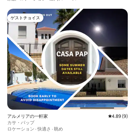
ゲストチョイス
ゲストチョイス
アルメリアの一軒家
レビュー9件
4.89 (9)
カサ・パップ
ロケーション
·
快適さ
·
眺め