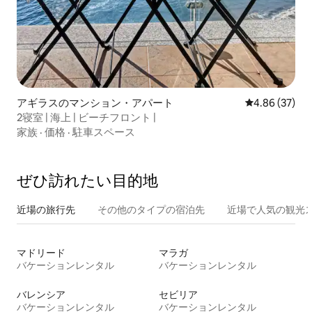
アギラスのマンション・アパート
レビュー37件
4.86 (37)
2寝室 | 海上 | ビーチフロント |
家族
·
価格
·
駐車スペース
ぜひ訪⁠れ⁠た⁠い目⁠的⁠地
近場の旅行先
その他のタ⁠イ⁠プ⁠の宿⁠泊⁠先
近場で人気の観光
マドリード
マラガ
バケーションレンタル
バケーションレンタル
バレンシア
セビリア
バケーションレンタル
バケーションレンタル