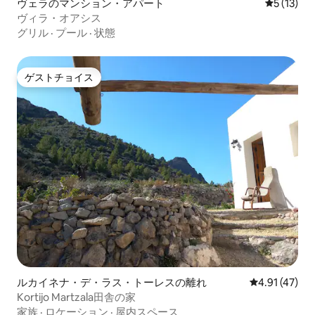
ヴェラのマンション・アパート
レビュー1
5 (13)
Buchungen. Ob Sie nun wegen der
ヴィラ・オアシス
unberührten Strände oder des stilvollen
グリル
·
プール
·
状態
Interieurs kommen – Sie werden dieses
Apartment überallhin mitnehmen
wollen.
ゲストチョイス
ゲストチョイス
ルカイネナ・デ・ラス・トーレスの離れ
レビュー47件
4.91 (47)
Kortijo Martzala田舎の家
家族
·
ロケーション
·
屋内スペース