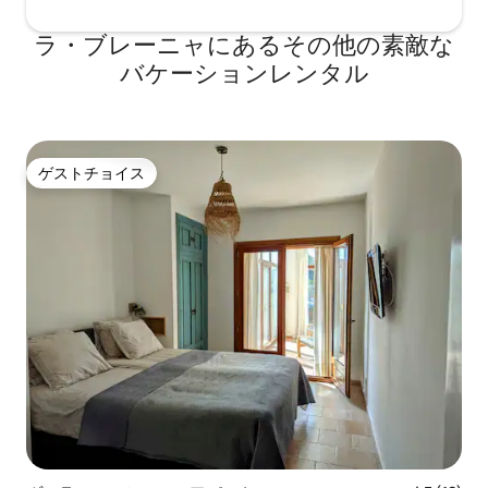
echtes 5-Sterne-Hotel-Feeling.
Atemberaubende Sonnenaufgänge
ラ・ブレーニャにあるその他の素敵な
über dem Meer. Familienfreundlich:
バケーションレンタル
Reisen Sie mit kleinen Kindern? Wir
bieten Babybetten und eine
geschmackvolle Einrichtung, damit sich
Ihre Familie vom ersten Moment an
wohlfühlt. Warum unsere Gäste es
ゲストチョイス
lieben: Unvergleichliche Aussicht:
ゲストチョイス
Direkter Meerblick und ein Logenplatz,
um die schönsten Sonnenaufgänge zu
bewundern. Direkter Strandzugang:
Treten Sie direkt von Ihrem Apartment
auf den Sand oder genießen Sie den
ruhigen Gemeinschaftspool, der fast
privates Flair bietet. Exklusives Design:
Von der Qualität der Handtücher bis hin
zur architektonischen Gestaltung –
dieses Apartment zählt zu den
glamourösesten der Region.
Hervorragende Gastfreundschaft: Wir
legen Wert auf schnelle, unkomplizierte
Kommunikation und einen herzlichen
Empfang, auch bei kurzfristigen