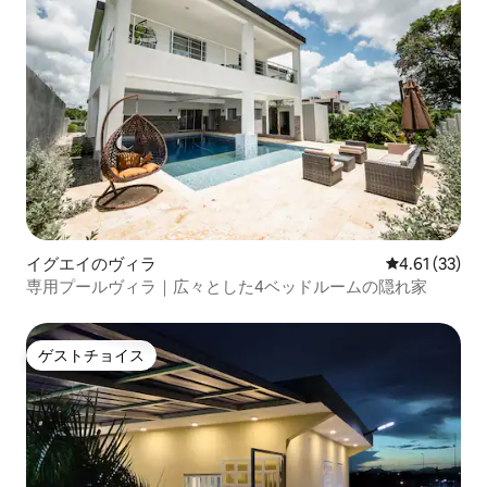
イグエイのヴィラ
レビュー33件
4.61 (33)
専用プールヴィラ｜広々とした4ベッドルームの隠れ家
ゲストチョイス
ゲストチョイス