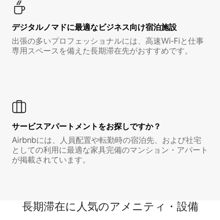
デジタルノマド⁠に最⁠適⁠なビ⁠ジ⁠ネ⁠ス⁠向⁠け宿⁠泊⁠施⁠設
出張の多いプロフェッショナルには、高速Wi-Fiと仕事
専用スペースを備えた長期滞在先がおすすめです。
サービスアパートメントをお探しですか？
Airbnbには、人員配置や転勤時の宿泊先、および社宅
としての利用に最適な家具完備のマンション・アパート
が掲載されています。
長期滞在に人気のアメニティ・設備