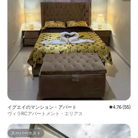
イグエイのマンション・アパート
レビュー55件
4.76 (55)
ヴィラRCアパートメント・エリアス
スーパーホスト
スーパーホスト