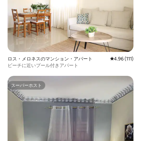
ロス・メロネスのマンション・アパート
レビュー111
4.96 (111)
ビーチに近いプール付きアパート
スーパーホスト
スーパーホスト