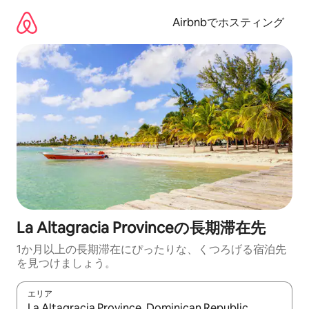
コ
ン
Airbnbでホスティング
テ
ン
ツ
に
ス
キ
ッ
プ
La Altagracia Provinceの長期滞在先
1か月以上の長期滞在にぴったりな、くつろげる宿泊先
を見つけましょう。
エリア
検索結果が表示されたら、上下の矢印キーを使って移動するか、