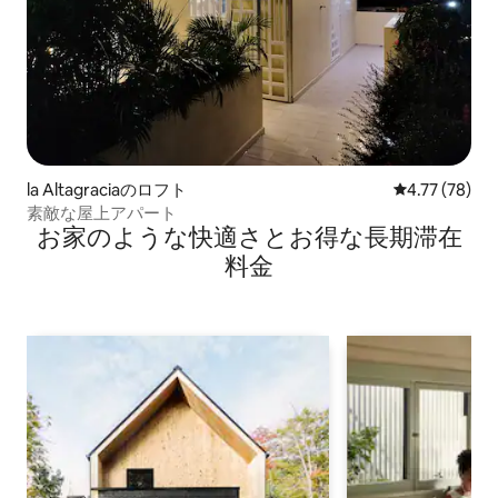
la Altagraciaのロフト
レビュー78件
4.77 (78)
素敵な屋上アパート
お家のような快⁠適⁠さ⁠とお⁠得⁠な長⁠期⁠滞⁠在
料⁠金