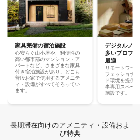
家具完備の宿⁠泊⁠施⁠設
デジタルノマド
多⁠いプ⁠ロ⁠フ⁠ェ⁠
心安らぐ山小屋や、利便性の
高い都市部のマンション・ア
最⁠適
パートなど、さまざまな家具
リモートワーク
付き宿泊施設があり、どこも
フェッショナル
普段お家で使用するアメニテ
ド環境を提供する
ィ・設備がすべてそろってい
事専用スペース
ます。
施設です。
長期滞在向け⁠のア⁠メ⁠ニ⁠テ⁠ィ⁠・設⁠備⁠およ
び特⁠典