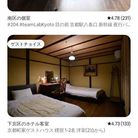
南区の個室
レビュー231件
4.78 (231)
#204 #teamLabKyoto 目の前 京都駅八条口 新幹線 夜行バ
ス リムジンバス徒歩10分
ゲストチョイス
ゲストチョイス
下京区のホテル客室
レビュー133
4.73 (133)
京都町家ゲストハウス 樸宿 1-2名 洋室(2泊から)