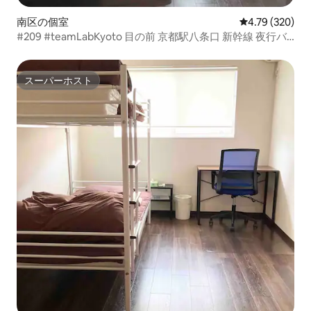
南区の個室
レビュー320件
4.79 (320)
#209 #teamLabKyoto 目の前 京都駅八条口 新幹線 夜行バ
ス リムジンバス徒歩10分
スーパーホスト
スーパーホスト