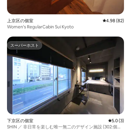
上京区の個室
レビュー82件
4.98 (82)
Women's RegularCabin Sui Kyoto
スーパーホスト
スーパーホスト
下京区の個室
レビュー3
5.0 (3)
SHIN ／ 非日常を楽しむ唯一無二のデザイン施設 (302:個