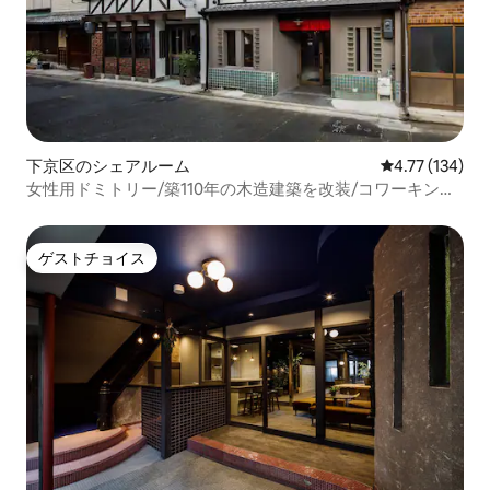
下京区のシェアルーム
レビュー134件
4.77 (134)
女性用ドミトリー/築110年の木造建築を改装/コワーキン
グ・シェアキッチンあり/宿泊税現地徴収
ゲストチョイス
ゲストチョイス