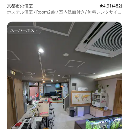
京都市の個室
レビュー482件
4.91 (482)
ホステル個室 / Room2 紺 / 室内洗面付き/ 無料レンタサイク
ル
スーパーホスト
スーパーホスト