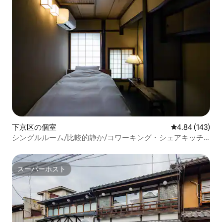
下京区の個室
レビュー143件
4.84 (143)
シングルルーム/比較的静か/コワーキング・シェアキッチ
ンあり/アクセス便利/宿泊税現地徴収
スーパーホスト
スーパーホスト