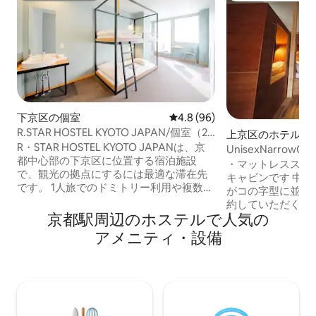
下京区の個室
レビュー96件、5つ星中4.8
4.8 (96)
R.STAR HOSTEL KYOTO JAPAN/個室（2
上京区のホテル客
名まで）洗面付
R・STAR HOSTEL KYOTO JAPANは、京
都中心部の下京区に位置する宿泊施設
・マットレススペ
で、観光の拠点にするには最適な滞在先
キャビンです 中2
です。 1人旅でのドミトリー利用や複数名
がコの字型に並んで
での個室利用、全9タイプをご用意してお
約していただくと
り、ご利用目的に合わせて様々なタイプ
京都駅周辺のホ⁠ス⁠テ⁠ルで人⁠気⁠の
すい。 マットの大き
がお選びいただけます。 【京都市宿泊
ｍｍ(200mm国産
ア⁠メ⁠ニ⁠テ⁠ィ⁠・設⁠備
税】 宿泊代金とは別にチェックイン手続
全体は20～22度
きの際に宿泊施設にて直接お支払いして
換気用小窓と ファ
頂きます。 宿泊税は宿泊料金に基づい
整していただきま
て、1泊1名様ごとに請求されます。詳細
り替え ・粋伝庵はなれ ホステル翆 カプ
は次のとおりです。 【2026年2月28日ま
セル式キャビンと
での宿泊税】 宿泊料金が20,000円未満の
化サロン京都粋伝庵