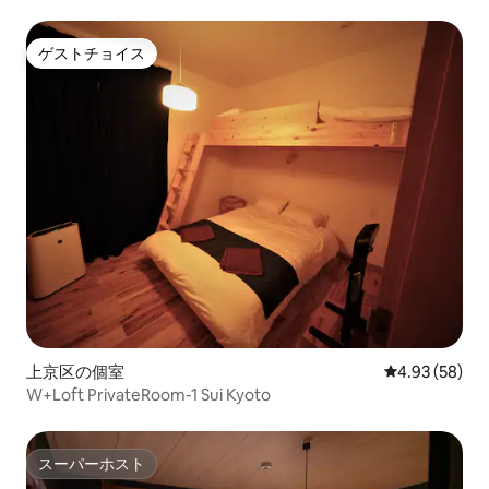
室)・JR丹波口駅 (徒歩3分)
ゲストチョイス
ゲストチョイス
上京区の個室
レビュー58件
4.93 (58)
W+Loft PrivateRoom-1 Sui Kyoto
スーパーホスト
スーパーホスト