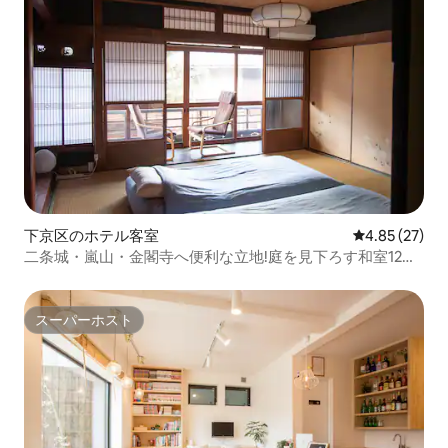
下京区のホテル客室
レビュー27件
4.85 (27)
二条城・嵐山・金閣寺へ便利な立地!庭を見下ろす和室12
畳!Hostel Ayame
スーパーホスト
スーパーホスト