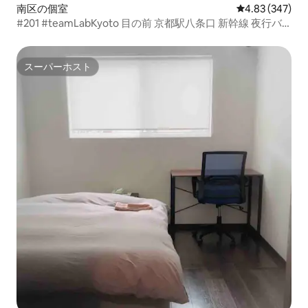
南区の個室
レビュー347件
4.83 (347)
#201 #teamLabKyoto 目の前 京都駅八条口 新幹線 夜行バ
ス リムジンバス徒歩10分
スーパーホスト
スーパーホスト