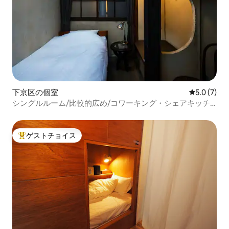
下京区の個室
レビュー7
5.0 (7)
シングルルーム/比較的広め/コワーキング・シェアキッチ
ンあり/アクセス便利/宿泊税現地徴収
ゲストチョイス
大好評のゲストチョイスです。