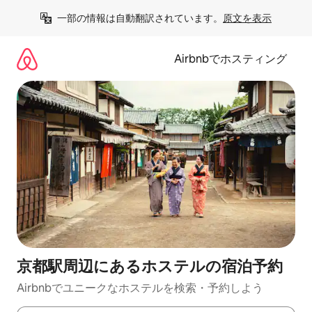
コ
一部の情報は自動翻訳されています。
原文を表示
ン
テ
ン
Airbnbでホスティング
ツ
に
ス
キ
ッ
プ
京都駅周辺にあ⁠るホ⁠ス⁠テ⁠ル⁠の宿⁠泊⁠予⁠約
Airbnbでユニークなホステルを検索・予約しよう