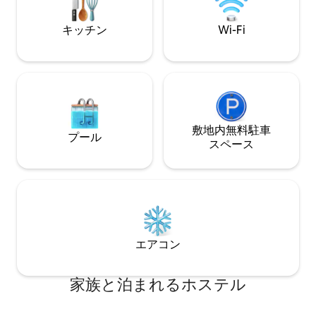
場合：200円 宿泊料金が20,000円以上、
年6月OPEN。 
50,000円未満の場合：500円 宿泊料金が
に位置し、京都の
キッチン
Wi-Fi
50,000円以上の場合：1,000円 【2026年3
繁華街や京都駅ま
月1日以降の宿泊税】 宿泊料金が6,000円
す。夜は静かで京
未満の場合：200円 宿泊料金が6,000円以
に お勧めの地域
上、20,000円未満の場合：400円 宿泊料
期滞在におすすめ！ [キャビン内無料
金が20,000円以上、50,000円未満の場
品] バスタオル 
合：1,000円 宿泊料金が50,000円以上、
ャワー室備品] ｼｬﾝﾌﾟ
100,000円未満の場合：4,000円 宿泊料金
刀､ﾄﾞﾗｲﾔｰ ・その他のリスティング
が100,000円以上の場合：10,000円
敷地内無料駐⁠車
https://www.airbn
プール
ス⁠ペ⁠ー⁠ス
エアコン
家族と泊まれるホステル