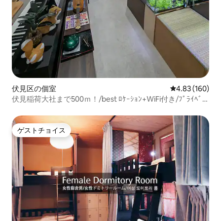
伏見区の個室
レビュー160件
4.83 (160)
伏見稲荷大社まで500ｍ！/best ﾛｹｰｼｮﾝ+WiFi付き/ﾌﾟﾗｲﾍﾞｰ
ﾄ和室ﾄﾘﾌﾟﾙ
ゲストチョイス
ゲストチョイス