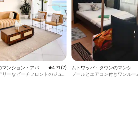
中4.4つ星の平均評価
のマンション・アパー
レビュー7件、5つ星中4.71つ星の平均評価
4.71 (7)
ムトワッパ・タウンのマンショ
ン・アパート
アリーなビーチフロントのジュ
プールとエアコン付きワンルー
パーム・リゾート#4