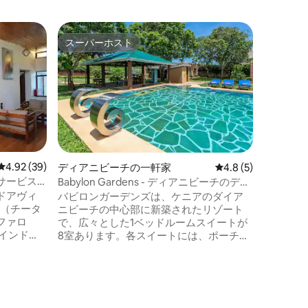
モンバサ
スーパーホスト
スーパ
スーパーホスト
スーパ
Evoq
ュアリー
Evoque 
沿いの高
息をのむ
る、スタ
れ家のよ
ルコニー
快適なベ
チン、海
レビュー39件、5つ星中4.92つ星の平均評価
4.92 (39)
ディアニビーチの一軒家
レビュー5件、5つ星
4.8 (5)
ニティプ
サービス
Babylon Gardens - ディアニビーチのデラ
チ、レス
ックススイート
ドアヴィ
バビロンガーデンズは、ケニアのダイア
ンの近く
ニビーチの中心部に新築されたリゾート
ュアリー
ファロ
で、広々とした1ベッドルームスイートが
ップル、
8室あります。各スイートには、ポーチ、
お客様に
ソファ2台、43インチのスマートテレビ、
ティーキッチン、2人用のダイニングルー
ヒー、紅
ムがあります。寝室には、高品質のマッ
バターな
トレスを備えたキングサイズのベッド、
イヤなど
開放型のワードローブ、エアコン、バリ