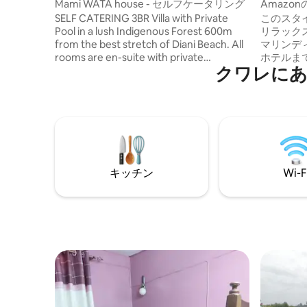
ト
Mami WATA house - セルフケータリング
Amazo
SELF CATERING 3BR Villa with Private
このスタ
Pool in a lush Indigenous Forest 600m
リラック
from the best stretch of Diani Beach. All
マリンデ
rooms are en-suite with private
ホテルま
クワレにあ
verandas, a pool gazebo, alfresco dining
ケーショ
& kitchen bar. Ideal for families, couples,
は、快適
or groups. Relaxing outdoor areas, 24/7
供します
security, and Superhost hospitality from
Wi-Fi
longtime locals. Easy access to beach,
ートテレ
forest trails, restaurants & watersports.
間365
Private, yet central, a peaceful tropical
をお楽し
escape with curated local tips for the
ションを
キッチン
Wi-F
best Diani experience.
日の後に
にいるよ
い体験の
ださい。