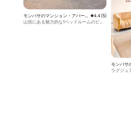
モンバサのマンション・アパー
レビュー5件、5つ星
4.4 (5)
ト
山宿にある魅力的な1ベッドルームのビー
チフロントの隠れ家
モンバサ
ト
ラグジュ
メイラ・