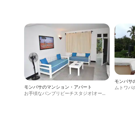
モンバサ
モンバサのマンション・アパート
ト
ムトワパ
お手頃なバンブリビーチスタジオ|オーシ
さ
ャンまで徒歩