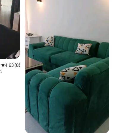
レビュー8件、5つ星中4.63つ星の平均評価
4.63 (8)
ム