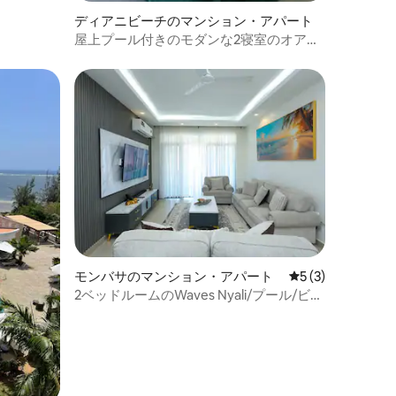
ディアニビーチのマンション・アパート
屋上プール付きのモダンな2寝室のオアシ
ス・ディアニビーチ
モンバサのマンション・アパート
レビュー3件、5
5 (3)
2ベッドルームのWaves Nyali/プール/ビー
チフロント