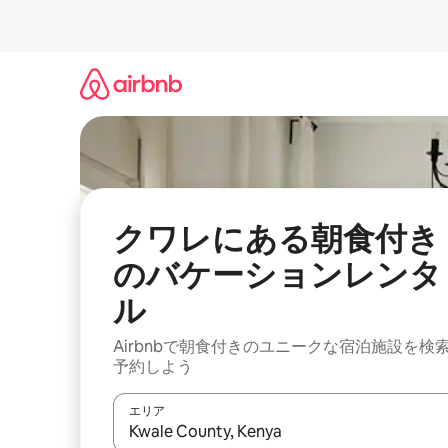
コ
ン
テ
ン
ツ
に
ス
キ
ッ
プ
クワレにある朝食付き
のバケーションレンタ
ル
Airbnbで朝食付きのユニークな宿泊施設を検
予約しよう
エリア
検索結果が表示されたら、上下の矢印キーを使っ