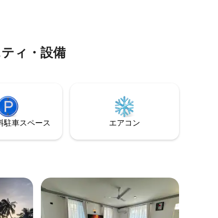
。 リク
アフリーのウォークインシャワーがあり
の食事を
ます。 敷地内にレストランがあります。
Babylon Gardensは、シングルやカップル
フ（1日最
に最適です。 完全に太陽光発電。私たち
プールサー
は社会的責任を果たす雇用主です。
ニティ・設備
⁠車ス⁠ペ⁠ー⁠ス
エアコン