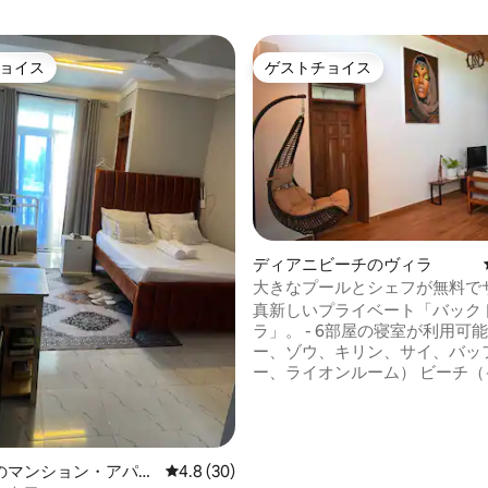
ョイス
ゲストチョイス
ョイス
ゲストチョイス
ディアニビーチのヴィラ
大きなプールとシェフが無料で
を提供するプライベートヴィラ
真新しいプライベート「バック
ラ」。 - 6部屋の寝室が利用可能（チータ
ー、ゾウ、キリン、サイ、バッ
ー、ライオンルーム） ビーチ（インド
洋）まで徒歩10分 広々とした塩水プライ
ベートプール コンチネンタルブレックフ
ァストが含まれています（コー
茶、牛乳、卵、パン、ジャム、
中4.9つ星の平均評価
のマンション・アパー
レビュー30件、5つ星中4.8つ星の平均評価
4.8 (30)
ど）。 マンゴー、バナナ、パパ