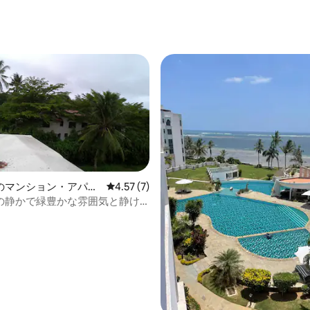
のマンション・アパー
レビュー7件、5つ星中4.57つ星の平均評価
4.57 (7)
の静かで緑豊かな雰囲気と静け