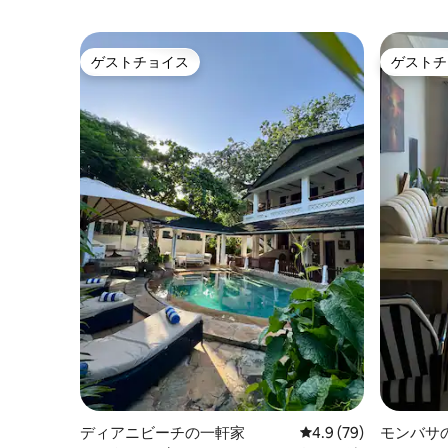
ゲストチョイス
ゲストチ
ゲストチョイス
ゲストチ
ディアニビーチの一軒家
レビュー79件、5つ星
4.9 (79)
モンバサ