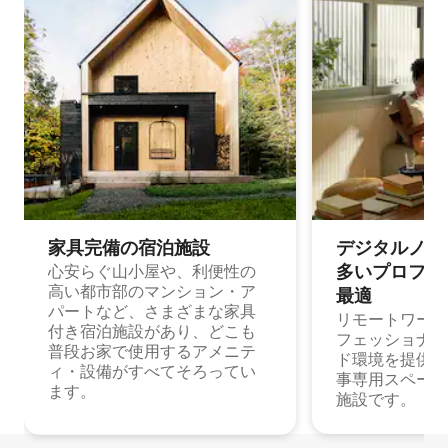
家具完備の宿⁠泊⁠施⁠設
デジタルノマド
多⁠いプ⁠ロ⁠フ⁠ェ⁠
心安らぐ山小屋や、利便性の
高い都市部のマンション・ア
最⁠適
パートなど、さまざまな家具
リモートワーク
付き宿泊施設があり、どこも
フェッショナル
普段お家で使用するアメニテ
ド環境を提供する
ィ・設備がすべてそろってい
事専用スペース
ます。
施設です。