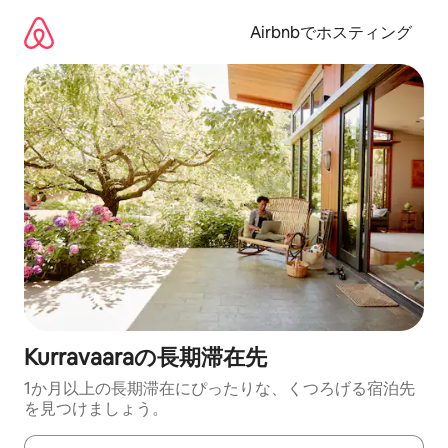
コ
ン
Airbnbでホスティング
テ
ン
ツ
に
ス
キ
ッ
プ
Kurravaaraの長期滞在先
1か月以上の長期滞在にぴったりな、くつろげる宿泊先
を見つけましょう。