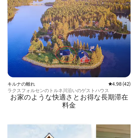
キルナの離れ
レビュー42件
4.98 (42)
ラクスフォルセンのトルネ川沿いのゲストハウス
お家のような快⁠適⁠さ⁠とお⁠得⁠な長⁠期⁠滞⁠在
料⁠金