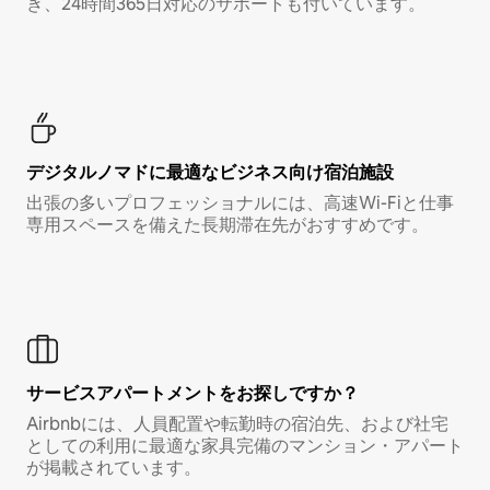
き、24時間365日対応のサポートも付いています。
デジタルノマド⁠に最⁠適⁠なビ⁠ジ⁠ネ⁠ス⁠向⁠け宿⁠泊⁠施⁠設
出張の多いプロフェッショナルには、高速Wi-Fiと仕事
専用スペースを備えた長期滞在先がおすすめです。
サービスアパートメントをお探しですか？
Airbnbには、人員配置や転勤時の宿泊先、および社宅
としての利用に最適な家具完備のマンション・アパート
が掲載されています。