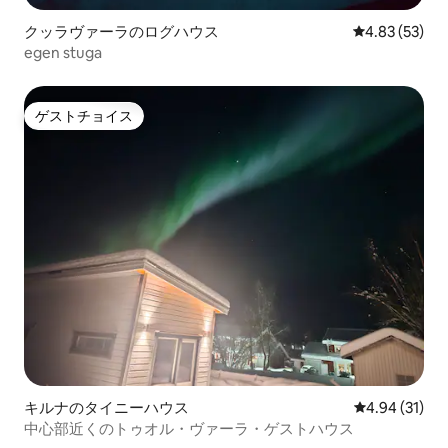
クッラヴァーラのログハウス
レビュー53件
4.83 (53)
egen stuga
ゲストチョイス
ゲストチョイス
キルナのタイニーハウス
レビュー31件
4.94 (31)
中心部近くのトゥオル・ヴァーラ・ゲストハウス