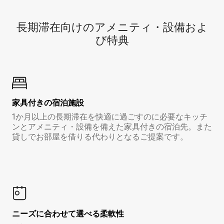
長期滞在向け⁠のア⁠メ⁠ニ⁠テ⁠ィ⁠・設⁠備⁠およ
び特⁠典
家具付き⁠の宿⁠泊⁠施⁠設
1か月以上の長期滞在を快適に過ごすのに必要なキッチ
ンとアメニティ・設備を備えた家具付きの宿泊先。また
貸しでお部屋を借りる代わりとなるご提案です。
ニーズに合わせて選べる柔軟性