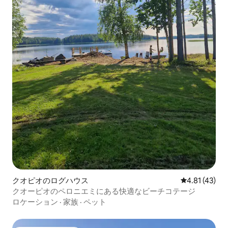
クオピオのログハウス
レビュー43件
4.81 (43)
クオーピオのペロニエミにある快適なビーチコテージ
ロケーション
·
家族
·
ペット