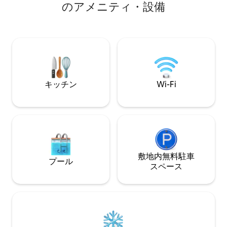
費量に応じて料金が発生します。バリア
のアメニティ・設備
ロ、リイステヴェ
フリー。冷却エアヒートポンプ。 160cm
は、サップボードと
のフレームマットレス付きのベッドルー
できます。必要に
ムが1つ。 リビングルームにはソファベッ
のレンタルは10ユ
ド（140cm）があります。さらに、必要
ユーロの追加料金
に応じてエアマットレス80cm。 住民
ジーの使用料が含
は、総合的なジム設備を備えた1階の住宅
ビルのジムを利用できます。
キッチン
Wi-Fi
敷地内無料駐⁠車
プール
ス⁠ペ⁠ー⁠ス