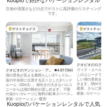
Kuopioで好評なバケーションレンタル
立地や清潔さなどの点でゲストに高評価のリスティング
です。
ゲストチョイス
ゲストチョイス
大好評のゲストチョイスです。
大好評のゲストチ
クオピオのログハ
ヴィラ・ユールス
クオピオのマンション・アパ
レビュー154件、5つ星中4.97
4.97 (154)
んのプール
ート
このユニークで静
湖の景色が見える素晴らしい2ベッドルー
しい湖の景色を眺
ム+ガレージスペース
港の中央部に位置する広々とした2ベッド
きます。55m²の
ルーム（52m2）。南向きの大きなバルコ
庭屋、さらに湖畔
ニーからは湖の眺めが楽しめます。下階
ーベキューエリア
家族
·
ロケーショ
の温かいガレージに無料の駐車スペース
ポンプと暖炉が利
があり、アパートへはエレベーターでア
家族
·
ロケーション
·
暖房
釣りやベリーの採
クセスできます。電気自動車の充電、消
Kuopioのバケーションレンタルで人気
た地形があります