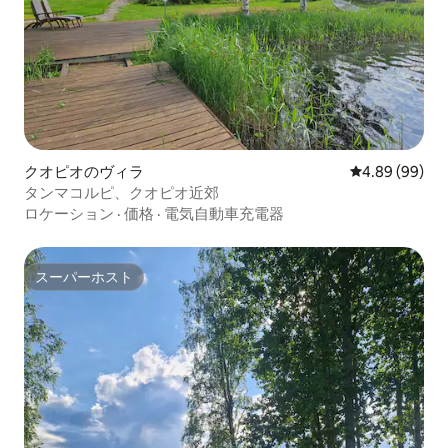
クオピオのヴィラ
レビュー99件
4.89 (99)
タンマコルピ、クオピオ近郊
ロケーション
·
価格
·
電気自動車充電器
スーパーホスト
スーパーホスト