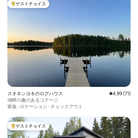
ゲストチョイス
大好評のゲストチョイスです。
スオネンヨキのログハウス
レビュー71件
4.99 (71)
湖畔の趣のあるコテージ
家族
·
ロケーション
·
チェックアウト
ゲストチョイス
大好評のゲストチョイスです。