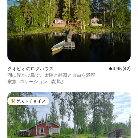
クオピオのログハウス
レビュー42件
4.95 (42)
湖に浮かぶ島で、太陽と静寂と自由を満喫
家族
·
ロケーション
·
清潔さ
ゲストチョイス
大好評のゲストチョイスです。