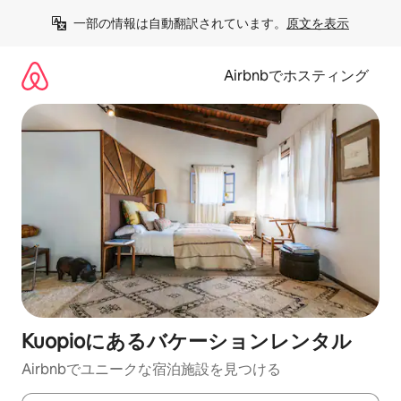
コ
一部の情報は自動翻訳されています。
原文を表示
ン
テ
ン
Airbnbでホスティング
ツ
に
ス
キ
ッ
プ
Kuopioにあるバケーションレンタル
Airbnbでユニークな宿泊施設を見つける