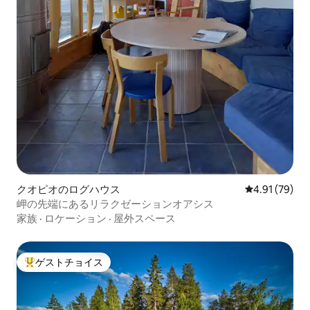
クオピオのログハウス
レビュー79件
4.91 (79)
岬の先端にあるリラクゼーションオアシス
家族
·
ロケーション
·
屋外スペース
ゲストチョイス
大好評のゲストチョイスです。