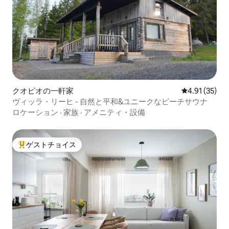
クオピオの一軒家
レビュー35件
4.91 (35)
ヴィッラ・リーヒ - 自然と平和&ユニークなビーチサウナ
ロケーション
·
家族
·
アメニティ・設備
ゲストチョイス
大好評のゲストチョイスです。