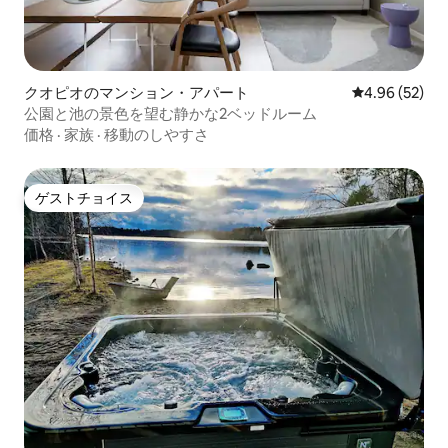
クオピオのマンション・アパート
レビュー52件
4.96 (52)
公園と池の景色を望む静かな2ベッドルーム
価格
·
家族
·
移動のしやすさ
ゲストチョイス
ゲストチョイス