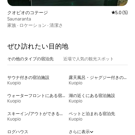
クオピオのコテージ
レビュー5
5.0 (5)
Saunaranta
家族
·
ロケーション
·
清潔さ
ぜひ訪⁠れ⁠た⁠い目⁠的⁠地
その他のタ⁠イ⁠プ⁠の宿⁠泊⁠先
近場で人気の観光スポット
サウナ付きの宿泊施設
露天風呂・ジャグジー付きの宿泊施設
Kuopio
Kuopio
ウォーターフロントにある宿泊施設
湖の近くにある宿泊施設
Kuopio
Kuopio
スキーイン/アウトができる宿泊先
ペットと泊まれる宿泊先
Kuopio
Kuopio
ログハウス
さらに表示