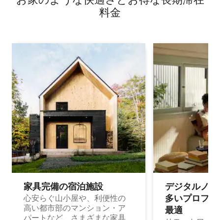
料⁠金
家具完備の宿⁠泊⁠施⁠設
デジタルノマド
多⁠いプ⁠ロ⁠フ⁠ェ⁠
心安らぐ山小屋や、利便性の
高い都市部のマンション・ア
最⁠適
パートなど、さまざまな家具