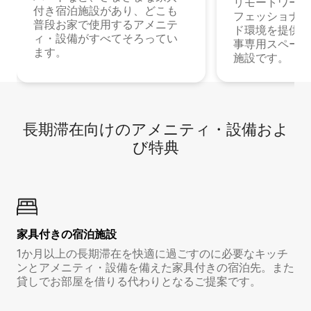
リモートワーク
付き宿泊施設があり、どこも
フェッショナル
普段お家で使用するアメニテ
ド環境を提供する
ィ・設備がすべてそろってい
事専用スペース
ます。
施設です。
長期滞在向け⁠のア⁠メ⁠ニ⁠テ⁠ィ⁠・設⁠備⁠およ
び特⁠典
家具付き⁠の宿⁠泊⁠施⁠設
1か月以上の長期滞在を快適に過ごすのに必要なキッチ
ンとアメニティ・設備を備えた家具付きの宿泊先。また
貸しでお部屋を借りる代わりとなるご提案です。