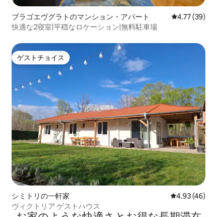
ブラゴエヴグラトのマンション・アパート
レビュー39件
4.77 (39)
快適な2寝室|平穏なロケーション|無料駐車場
ゲストチョイス
ゲストチョイス
シミトリの一軒家
レビュー46件
4.93 (46)
ヴィクトリア ゲストハウス
お家のような快⁠適⁠さ⁠とお⁠得⁠な長⁠期⁠滞⁠在