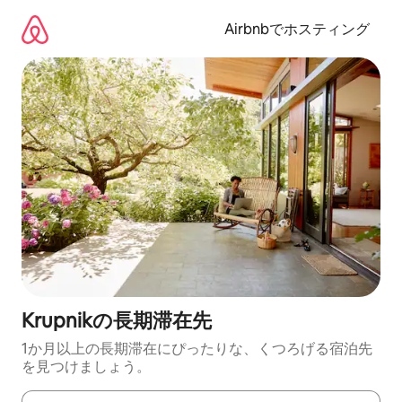
コ
ン
Airbnbでホスティング
テ
ン
ツ
に
ス
キ
ッ
プ
Krupnikの長期滞在先
1か月以上の長期滞在にぴったりな、くつろげる宿泊先
を見つけましょう。