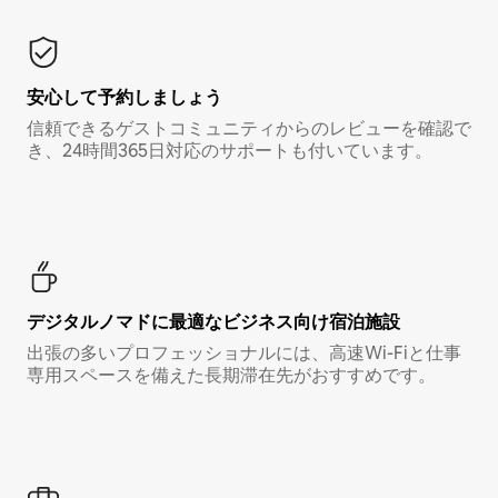
安心して予約しましょう
信頼できるゲストコミュニティからのレビューを確認で
き、24時間365日対応のサポートも付いています。
デジタルノマド⁠に最⁠適⁠なビ⁠ジ⁠ネ⁠ス⁠向⁠け宿⁠泊⁠施⁠設
出張の多いプロフェッショナルには、高速Wi-Fiと仕事
専用スペースを備えた長期滞在先がおすすめです。