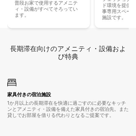
普段お家で使用するアメニテ
ド環境を提供する
ィ・設備がすべてそろってい
事専用スペース
ます。
施設です。
長期滞在向け⁠のア⁠メ⁠ニ⁠テ⁠ィ⁠・設⁠備⁠およ
び特⁠典
家具付き⁠の宿⁠泊⁠施⁠設
1か月以上の長期滞在を快適に過ごすのに必要なキッチ
ンとアメニティ・設備を備えた家具付きの宿泊先。また
貸しでお部屋を借りる代わりとなるご提案です。