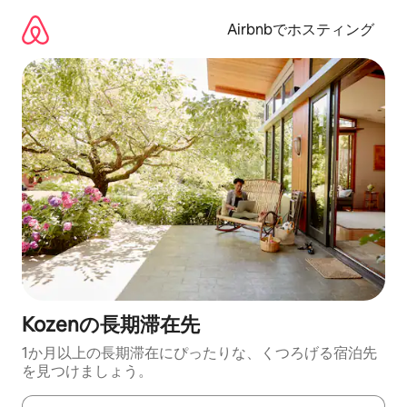
コ
ン
Airbnbでホスティング
テ
ン
ツ
に
ス
キ
ッ
プ
Kozenの長期滞在先
1か月以上の長期滞在にぴったりな、くつろげる宿泊先
を見つけましょう。