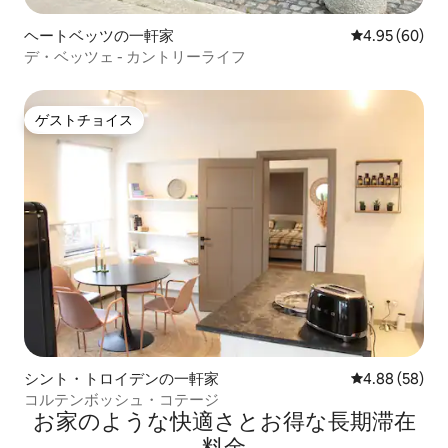
ヘートベッツの一軒家
レビュー60件
4.95 (60)
デ・ベッツェ - カントリーライフ
ゲストチョイス
ゲストチョイス
シント・トロイデンの一軒家
レビュー58件
4.88 (58)
コルテンボッシュ・コテージ
お家のような快⁠適⁠さ⁠とお⁠得⁠な長⁠期⁠滞⁠在
料⁠金