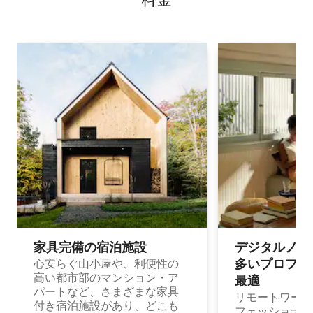
家具完備の宿⁠泊⁠施⁠設
デジタルノマド
多⁠いプ⁠ロ⁠フ⁠ェ⁠
心安らぐ山小屋や、利便性の
高い都市部のマンション・ア
最⁠適
パートなど、さまざまな家具
リモートワーク
付き宿泊施設があり、どこも
フェッショナル