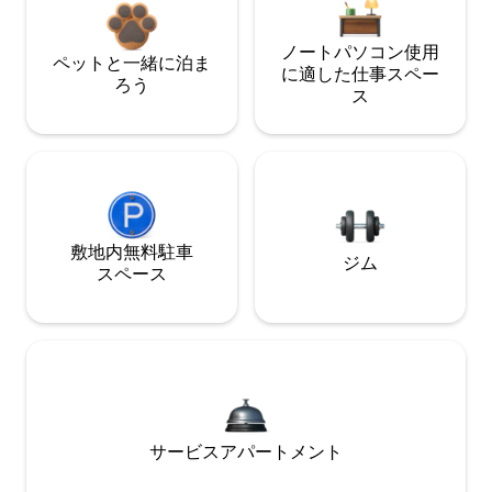
ノートパソコン使用
ペットと一緒に泊ま
に適した仕事スペー
ろう
ス
敷地内無料駐⁠車
ジム
ス⁠ペ⁠ー⁠ス
サービスアパートメント