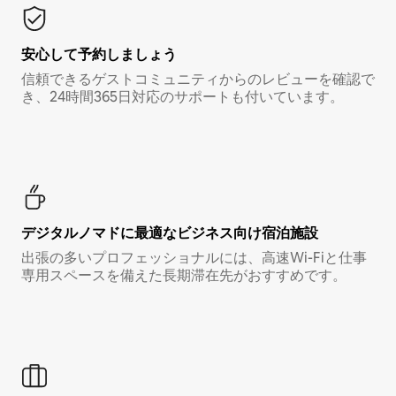
安心して予約しましょう
信頼できるゲストコミュニティからのレビューを確認で
き、24時間365日対応のサポートも付いています。
デジタルノマド⁠に最⁠適⁠なビ⁠ジ⁠ネ⁠ス⁠向⁠け宿⁠泊⁠施⁠設
出張の多いプロフェッショナルには、高速Wi-Fiと仕事
専用スペースを備えた長期滞在先がおすすめです。