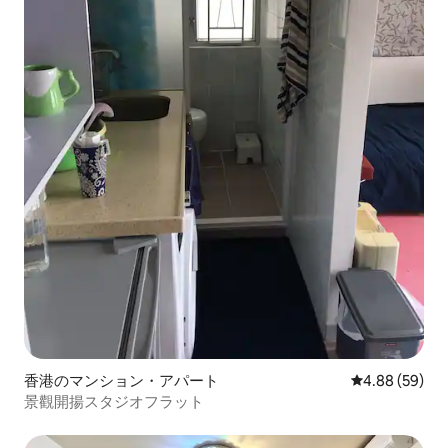
香港のマンション・アパート
レビュー59件
4.88 (59)
景觀開揚スタジオフラット