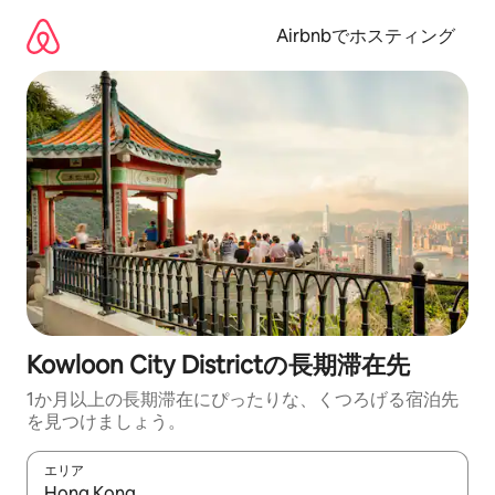
コ
ン
Airbnbでホスティング
テ
ン
ツ
に
ス
キ
ッ
プ
Kowloon City Districtの長期滞在先
1か月以上の長期滞在にぴったりな、くつろげる宿泊先
を見つけましょう。
エリア
検索結果が表示されたら、上下の矢印キーを使って移動するか、