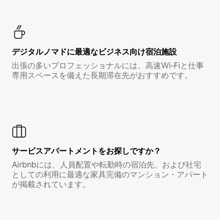
デジタルノマド⁠に最⁠適⁠なビ⁠ジ⁠ネ⁠ス⁠向⁠け宿⁠泊⁠施⁠設
出張の多いプロフェッショナルには、高速Wi-Fiと仕事
専用スペースを備えた長期滞在先がおすすめです。
サービスアパートメントをお探しですか？
Airbnbには、人員配置や転勤時の宿泊先、および社宅
としての利用に最適な家具完備のマンション・アパート
が掲載されています。