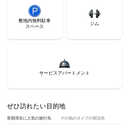
敷地内無料駐⁠車
ジム
ス⁠ペ⁠ー⁠ス
サービスアパートメント
ぜひ訪⁠れ⁠た⁠い目⁠的⁠地
長期滞在に人気の旅行先
その他のタ⁠イ⁠プ⁠の宿⁠泊⁠先