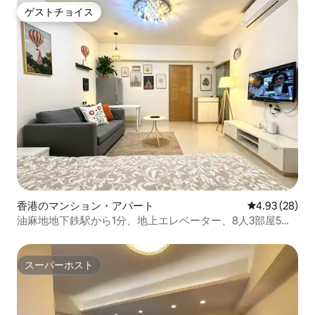
ゲストチョイス
ゲストチョイス
香港のマンション・アパート
レビュー28件
4.93 (28)
油麻地地下鉄駅から1分、地上エレベーター、8人3部屋5ダ
ブルベッド600平方フィートのアパート
スーパーホスト
スーパーホスト