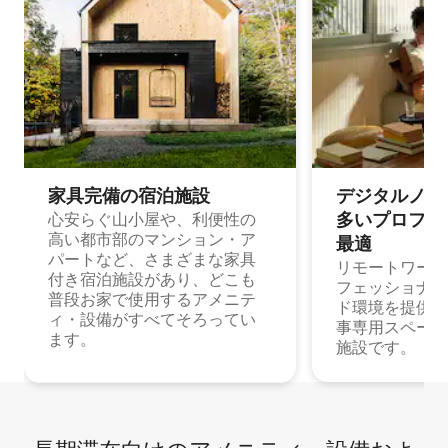
家具完備の宿⁠泊⁠施⁠設
デジタルノマド
多⁠いプ⁠ロ⁠フ⁠ェ⁠
心安らぐ山小屋や、利便性の
高い都市部のマンション・ア
最⁠適
パートなど、さまざまな家具
リモートワーク
付き宿泊施設があり、どこも
フェッショナル
普段お家で使用するアメニテ
ド環境を提供する
ィ・設備がすべてそろってい
事専用スペース
ます。
施設です。