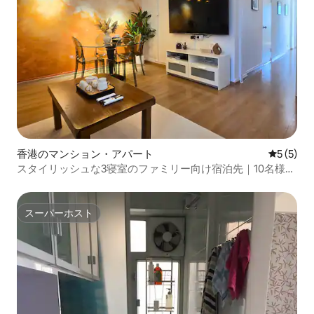
香港のマンション・アパート
レビュー
5 (5)
スタイリッシュな3寝室のファミリー向け宿泊先｜10名様ま
で宿泊可能｜TSTの中心部
スーパーホスト
スーパーホスト