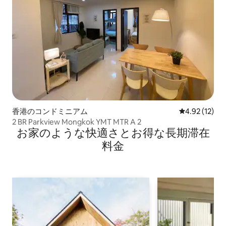
香港のコンドミニアム
レビュー12件
4.92 (12)
2 BR Parkview Mongkok YMT MTR A 2
お家のような快⁠適⁠さ⁠とお⁠得⁠な長⁠期⁠滞⁠在
料⁠金