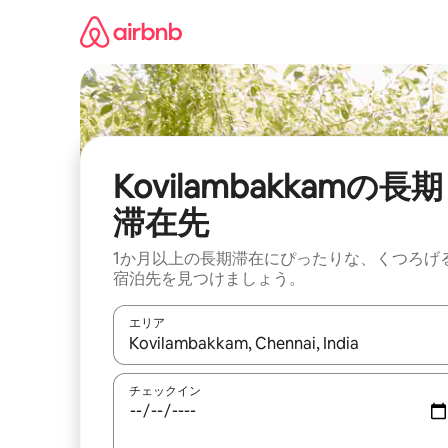
コ
ン
テ
ン
ツ
に
ス
キ
ッ
Kovilambakkamの長期
プ
滞在先
1か月以上の長期滞在にぴったりな、くつろげ
宿泊先を見つけましょう。
エリア
検索結果が表示されたら、上下の矢印キーを使っ
チェックイン