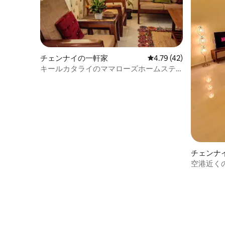
チェンナイの一軒家
レビュー42件、5つ星中
4.79 (42)
キールカタライのママローズホームステ
イ
チェンナ
空港近く
2BHK