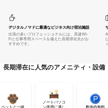
デジタルノマド⁠に最⁠適⁠なビ⁠ジ⁠ネ⁠ス⁠向⁠け宿⁠泊⁠施⁠設
出張の多いプロフェッショナルには、高速Wi-
Fiと仕事専用スペースを備えた長期滞在先がお
すすめです。
長期滞在に人気のアメニティ・設備
ノートパソコ
ペットと一緒
ン使用に適し
敷地内無料