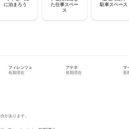
に泊まろう
た仕事スペー
駐⁠車ス⁠ペ⁠ー⁠ス
ス
フィレンツェ
アテネ
マ
長期滞在
長期滞在
長
場合があります。