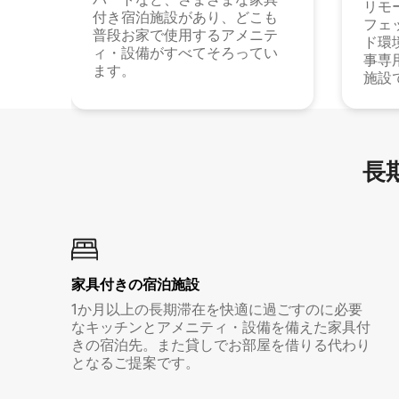
リモ
付き宿泊施設があり、どこも
フェ
普段お家で使用するアメニテ
ド環
ィ・設備がすべてそろってい
事専
ます。
施設
長期
家具付き⁠の宿⁠泊⁠施⁠設
1か月以上の長期滞在を快適に過ごすのに必要
なキッチンとアメニティ・設備を備えた家具付
きの宿泊先。また貸しでお部屋を借りる代わり
となるご提案です。