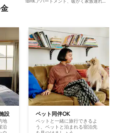
1BHKアパートメント、暖かく家族連れ歓
⁠金
迎
施⁠設
ペット同⁠伴OK
的地
ペットと一緒に旅行できるよ
崖沿
う、ペットと泊まれる宿泊先
ハウ
を見つけましょう。