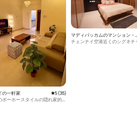
マディパッカムのマンション・
4.79つ星の平均評価
パート
チェンナイ空港近くのシグネチ
先（カーヴェリーの向かい）
イの一軒家
レビュー35件、5つ星中5つ星の平均評価
5 (35)
のボーホースタイルの隠れ家的