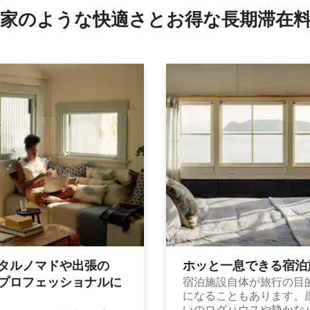
家のような快⁠適⁠さ⁠とお⁠得⁠な長⁠期⁠滞⁠在料
タルノマドや出⁠張⁠の
ホッと一⁠息⁠で⁠き⁠る宿⁠泊
⁠ロ⁠フ⁠ェ⁠ッ⁠シ⁠ョ⁠ナ⁠ル⁠に
宿泊施設自体が旅行の目
になることもあります。
いのログハウスや静かな