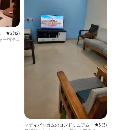
ア
レビュー12件、5つ星中5つ星の平均評価
5 (12)
ャー宿泊
マディパッカムのコンドミニアム
レビュー3件、5
5 (3)