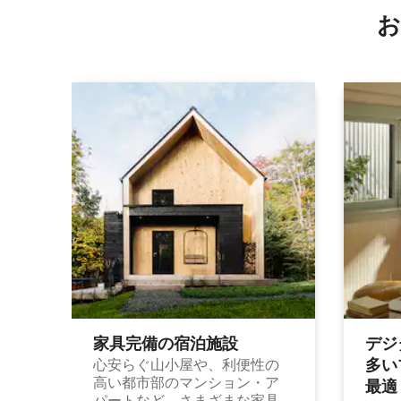
お
家具完備の宿⁠泊⁠施⁠設
デジ
多⁠いプ
心安らぐ山小屋や、利便性の
高い都市部のマンション・ア
最⁠適
パートなど、さまざまな家具