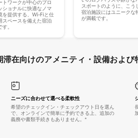
ートワークが中心のプロ
スボートのように、こう
ッショナルに快適なノマ
宿泊施設にはユニークな
境を提供する、Wi-Fiと仕
が満載です。
用スペースを備えた宿泊
です。
滞在向け⁠のア⁠メ⁠ニ⁠テ⁠ィ⁠・設⁠備⁠および
ニーズに合わせて選べる柔軟性
希望のチェックイン・チェックアウト日を選ん
で、オンラインで簡単に予約できる上、追加の
義務や書類手続きもありません。*