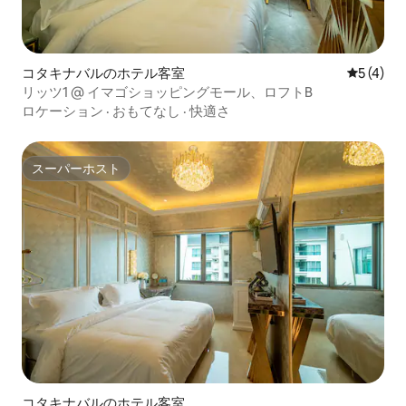
コタキナバルのホテル客室
レビュー
5 (4)
リッツ1 @ イマゴショッピングモール、ロフトB
ロケーション
·
おもてなし
·
快適さ
スーパーホスト
スーパーホスト
コタキナバルのホテル客室