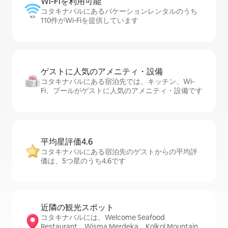
Wi-Fiを利⁠用⁠可⁠能
コタキナバルにあるバケーションレンタルのうち
110件がWi-Fiを提供しています
ゲストに人⁠気⁠のア⁠メ⁠ニ⁠テ⁠ィ・設⁠備
コタキナバルにある宿泊先では、キッチン、Wi-
Fi、プールがゲストに人気のアメニティ・設備です
平均星評価4.6
コタキナバルにある宿泊先のゲストからの平均評
価は、5つ星のうち4.6です
近隣の観光ス⁠ポ⁠ッ⁠ト
コタキナバルには、Welcome Seafood
Restaurant、Wisma Merdeka、Kolkol Mountain