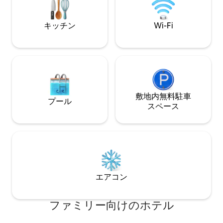
てください。
キッチン
Wi-Fi
敷地内無料駐⁠車
プール
ス⁠ペ⁠ー⁠ス
エアコン
ファミリー向⁠け⁠のホ⁠テ⁠ル