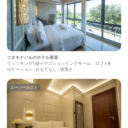
コタキナバルのホテル客室
リッツキング1 @イマゴショッピングモール、ロフトB
ロケーション
·
おもてなし
·
清潔さ
スーパーホスト
スーパーホスト