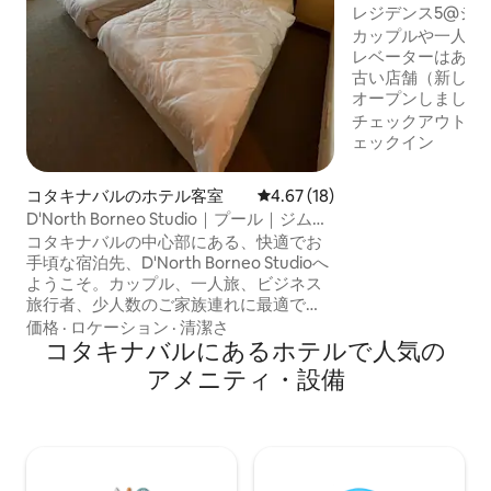
レジデンス5@シテ
とシティテルの間
カップルや一人旅
レベーターはありませ
古い店舗（新しく改
オープンしました）
Wazeで見つけて
チェックアウト
·
市内中心部に位置
ェックイン
テルホテルの間にあ
カムシーフードレ
コタキナバルのホテル客室
レビュー18件、5つ星中4.67
4.67 (18)
ーディアン、ラン
D'North Borneo Studio｜プール｜ジム｜
裕茶室、ATM チ
イマゴ近く
コタキナバルの中心部にある、快適でお
アウト後の無料荷物
手頃な宿泊先、D'North Borneo Studioへ
料駐車場 イマゴ
ようこそ。カップル、一人旅、ビジネス
ヤストリートから約
旅行者、少人数のご家族連れに最適で
す。 イマゴ・ショッピングモールからわ
価格
·
ロケーション
·
清潔さ
ずか3分、KK国際空港からわずか10分の
コタキナバルにあるホ⁠テ⁠ル⁠で人⁠気⁠の
場所にあります。 ゲストは次のものを楽
ア⁠メ⁠ニ⁠テ⁠ィ⁠・設⁠備
しむことができます。 ✓ プール ✓ ジム ✓
キッズコーナー ✓ セルフチェックイン ✓
冷蔵庫、やかん、IHコンロ ✓ 安全なアク
セスカード入室 D'North Borneoで快適
さ、便利さ、サバのおもてなしを体験し