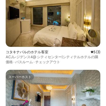
コタキナバルのホテル客室
レビュー
5 (3)
ACJレジデンス4@ シティセンター|シティテルホテルの隣
価格
·
バスルーム
·
チェックアウト
スーパーホスト
スーパーホスト