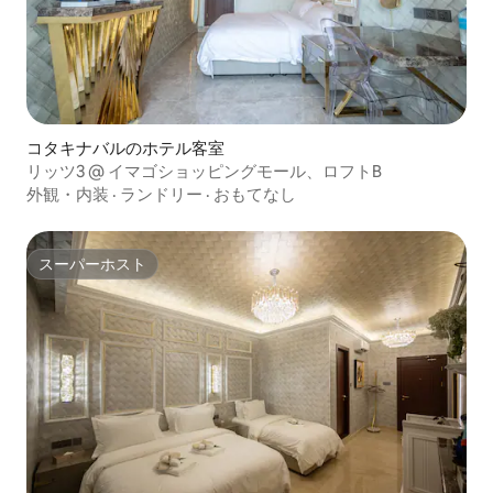
コタキナバルのホテル客室
リッツ3 @ イマゴショッピングモール、ロフトB
外観・内装
·
ランドリー
·
おもてなし
スーパーホスト
スーパーホスト