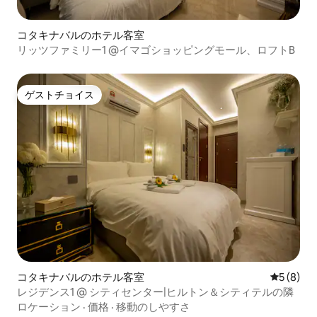
コタキナバルのホテル客室
リッツファミリー1 @イマゴショッピングモール、ロフトB
ゲストチョイス
ゲストチョイス
コタキナバルのホテル客室
レビュー
5 (8)
レジデンス1 @ シティセンター|ヒルトン＆シティテルの隣
ロケーション
·
価格
·
移動のしやすさ