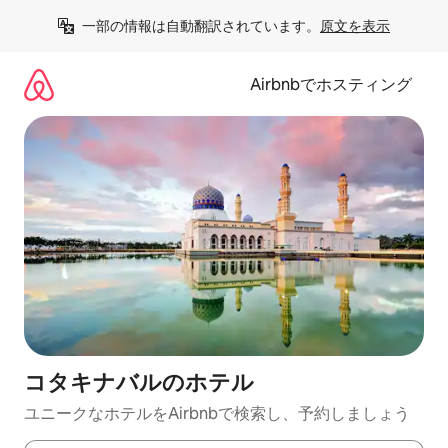
コ
一部の情報は自動翻訳されています。
原文を表示
ン
テ
ン
Airbnbでホスティング
ツ
に
ス
キ
ッ
プ
コタキナバルのホ⁠テ⁠ル
ユニークなホ⁠テ⁠ル⁠をAirbnb⁠で検⁠索⁠し⁠、予⁠約し⁠ま⁠し⁠ょ⁠う