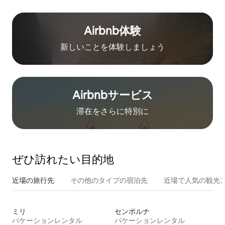
Airbnb体験
新しいことを体験しましょう
Airbnb⁠サ⁠ー⁠ビ⁠ス
滞在をさ⁠ら⁠に特⁠別⁠に
ぜひ訪⁠れ⁠た⁠い目⁠的⁠地
近場の旅行先
その他のタ⁠イ⁠プ⁠の宿⁠泊⁠先
近場で人気の観光
ミリ
センポルナ
バケーションレンタル
バケーションレンタル