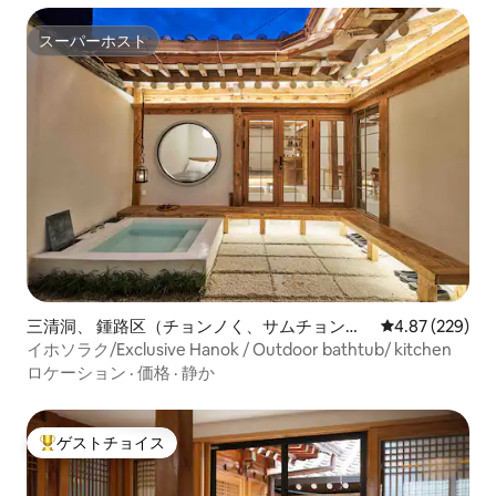
スーパーホスト
スーパーホスト
三清洞、 鍾路区（チョンノく、サムチョンド
レビュー229件
4.87 (229)
ン）の一軒家
イホソラク/Exclusive Hanok / Outdoor bathtub/ kitchen
ロケーション
·
価格
·
静か
ゲストチョイス
大好評のゲストチョイスです。