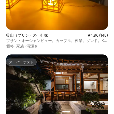
釜山（プサン）の一軒家
レビュー148件
4.96 (148)
ブサン・オーシャンビュー。カップル。夜景。ソンド。K-
BBQ。ジャガルチ。ビフ。ガムチョン村。ブサンタワー。
価格
·
家族
·
清潔さ
国際市場。休憩所
スーパーホスト
スーパーホスト