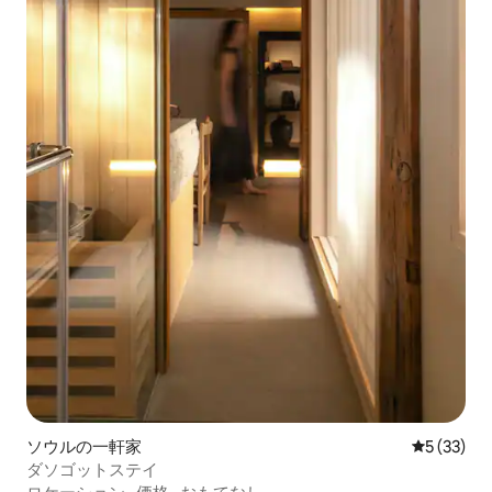
ソウルの一軒家
レビュー3
5 (33)
ダソゴットステイ