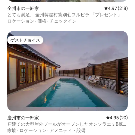
全州市の一軒家
レビュー218件
4.97 (218)
とても満足。 全州韓屋村貸別荘フルビラ 「プレゼント」の
ような一日
ロケーション
·
価格
·
チェックイン
ゲストチョイス
ゲストチョイス
慶州市の一軒家
レビュー20件
4.95 (20)
戸建ての大型屋外プールがオープンしたオンソラエミB棟／
戸建ての韓屋ステイ
家族
·
ロケーション
·
アメニティ・設備