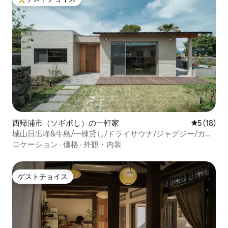
大好評のゲストチョイスです。
西帰浦市（ソギポし）の一軒家
レビュー1
5 (18)
城山日出峰&牛島/一棟貸し/ドライサウナ/ジャグジー/ガー
デン/中庭/最大4名/荷物預かり/猫ちゃん
ロケーション
·
価格
·
外観・内装
ゲストチョイス
ゲストチョイス