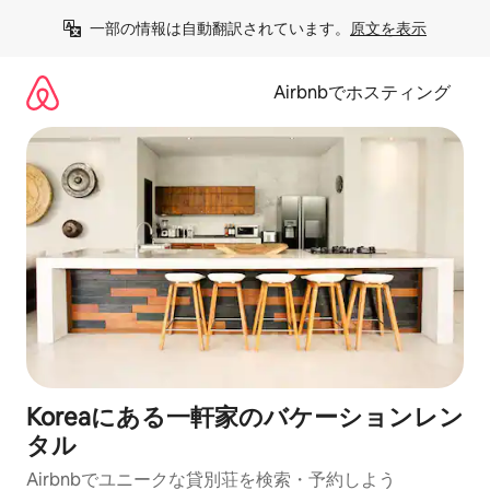
コ
一部の情報は自動翻訳されています。
原文を表示
ン
テ
ン
Airbnbでホスティング
ツ
に
ス
キ
ッ
プ
Koreaにある一軒家のバケーションレン
タル
Airbnbでユニークな貸別荘を検索・予約しよう