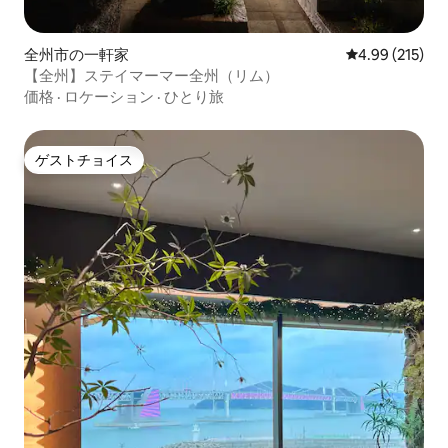
全州市の一軒家
レビュー215件
4.99 (215)
【全州】ステイマーマー全州（リム）
価格
·
ロケーション
·
ひとり旅
ゲストチョイス
ゲストチョイス