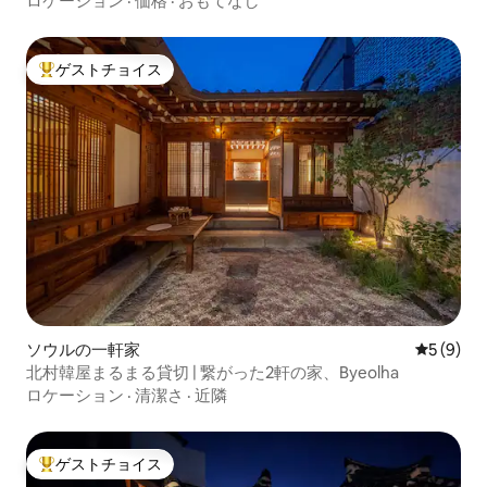
ロケーション
·
価格
·
おもてなし
ゲストチョイス
大好評のゲストチョイスです。
ソウルの一軒家
レビュー
5 (9)
北村韓屋まるまる貸切 | 繋がった2軒の家、Byeolha
ロケーション
·
清潔さ
·
近隣
ゲストチョイス
大好評のゲストチョイスです。