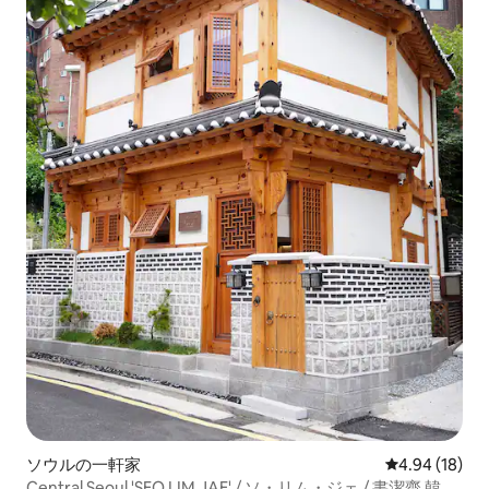
ソウルの一軒家
レビュー18件
4.94 (18)
Central Seoul 'SEO LIM JAE' / ソ・リム・ジェ / 書潔齋 韓屋