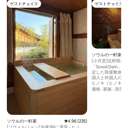
ゲストチョイス
ゲストチョイス
ゲストチョイス
ゲストチョイス
ソウルの一軒家
[小月堂]北村韓屋村
棟の宿泊施設でプ
「Sowal Dam
楽しみください！
定した韓屋敷体験
国人と外国人の両
ヒノキ（ヒノキの
放的な庭を見なが
価格
·
家族
·
清潔さ
ことができます。
の星を眺めながら
な休息をお楽しみください
化門、イクソン洞
ポットまで徒歩で行けます☺
ソウルの一軒家
レビュー235件、5つ星中4.96
4.96 (235)
内] ✅ 2名様の料金です。 
合：50,000 K
[ソウォルジョン] 午後1時に退室 - ヒノキ