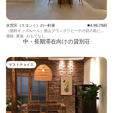
水営区（スヨンく）の一軒家
レビュー158件
4.96 (158)
（無料キッズルーム）釜山グワンガリビーチの目の前にあ
る60坪のオーシャンビュー団体プールヴィラペンション
価格
·
家族
·
おもてなし
中・長期滞在向けの貸別荘
ゲストチョイス
ゲストチョイス