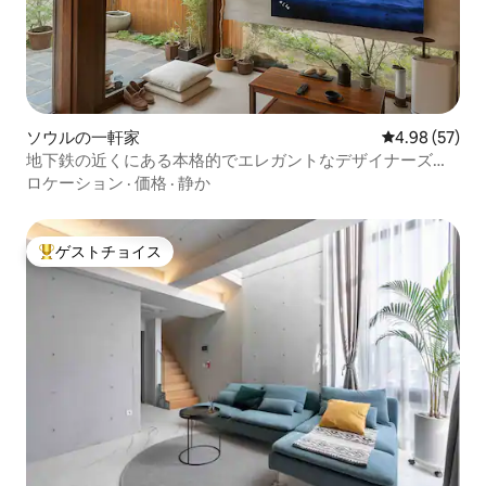
ソウルの一軒家
レビュー57件
4.98 (57)
地下鉄の近くにある本格的でエレガントなデザイナーズ韓
屋
ロケーション
·
価格
·
静か
ゲストチョイス
大好評のゲストチョイスです。