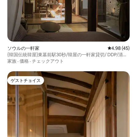
ソウルの一軒家
レビュー45件
4.98 (45)
{韓国伝統韓屋}東墓前駅30秒/韓屋の一軒家貸切/ DDP/清溪
川/鍾路/優秀な韓屋に選出/最大5名/
家族
·
価格
·
チェックアウト
ゲストチョイス
ゲストチョイス