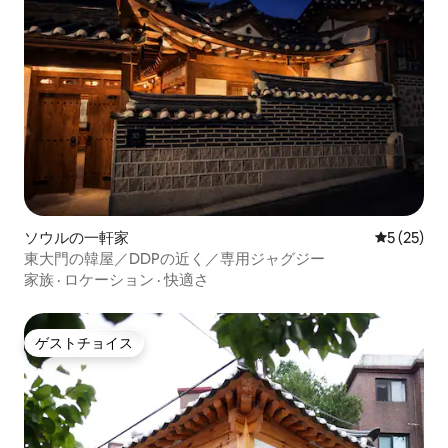
ソウルの一軒家
レビュー2
5 (25)
東大門の韓屋／DDPの近く／専用ジャグジー
家族
·
ロケーション
·
快適さ
ゲストチョイス
ゲストチョイス