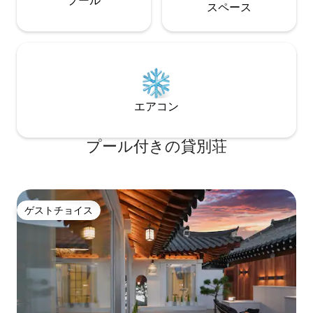
プール
問した場合、返金なしで退出処理されま
ス⁠ペ⁠ー⁠ス
す🙏
エアコン
プール付きの貸別荘
ゲストチョイス
ゲストチョイス