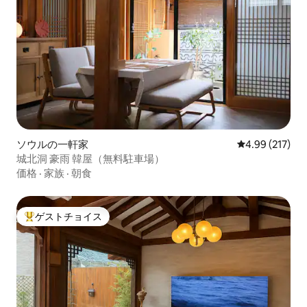
ソウルの一軒家
レビュー217件
4.99 (217)
城北洞 豪雨 韓屋（無料駐車場）
価格
·
家族
·
朝食
ゲストチョイス
大好評のゲストチョイスです。