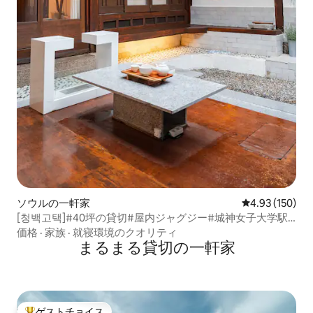
ソウルの一軒家
レビュー150件
4.93 (150)
[청백고택]#40坪の貸切#屋内ジャグジー#城神女子大学駅
徒歩2分#明洞#東大門#合法宿泊施設#韓屋
価格
·
家族
·
就寝環境のクオリティ
まるまる貸切の一軒家
ゲストチョイス