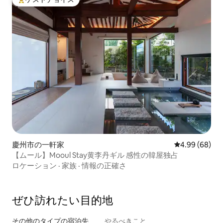
大好評のゲストチョイスです。
慶州市の一軒家
レビュー68件
4.99 (68)
【ムール】Mooul Stay黄李丹ギル 感性の韓屋独占
ロケーション
·
家族
·
情報の正確さ
ぜひ訪⁠れ⁠た⁠い目⁠的⁠地
その他のタ⁠イ⁠プ⁠の宿⁠泊⁠先
やるべきこと