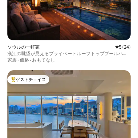
ソウルの一軒家
レビュー2
5 (24)
漢江の眺望が見えるプライベートルーフトッププールハウ
ス、弘大
家族
·
価格
·
おもてなし
ゲストチョイス
大好評のゲストチョイスです。