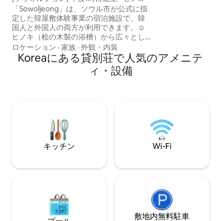
[🛏️ 寝室1 - 基
タンがある北村の韓屋でゆったりとプラ
「Sowoljeong」は、ソウル市が公式に指
でのご予約の場合
イベートな時間をお楽しみください！
定した韓屋敷体験事業の宿泊施設で、韓
す。 [🛏️ 寝室2 - 追加の部屋] ✅ 3名様以上
国人と外国人の両方が利用できます。☺️
でご予約の場合に提
ヒノキ（桧の木製の浴槽）から広々とし
様のご予約の場合
た庭を眺めながら癒しを得ることができ
ロケーション
·
家族
·
外観・内装
は事前にお申し付け
ます。 昼の日差しと夜空の星を見ながら
Koreaにある貸別荘で人気のアメニテ
KRW） ✅ 予約
半身浴を楽しんでください！ プライベー
ィ・設備
場合は、返金なし
トな小月亭でブックステイをするのも良
🙏 [アーリーチェックイン/レイトチェッ
し、慣れ親しんだ職場を離れてワーケー
クアウト] ✅ 1時間あたり20,000 KRW（最
ションをするのも良し、何もしないで自
大2時間まで可能
分自身、または大切な人との時間に集中
するのも良いでしょう:) #ロンドンベーグ
ルミュージアム #アーティストベーカリ
ーなどのホットスポットがあり、景福
宮、イクソン洞、を地路などの観光スポ
キッチン
Wi-Fi
ットを徒歩で利用できます ☺️ 【基本料金
は2名様基準です】 * 1名様追加：70,000
KRW（最大4名様まで可能/2名様をおす
すめ） * 3名様以上のご予約の場合は、追
加の寝具をご用意しております。 ［アー
リーチェックイン／レイトチェックアウ
ト］ * 1時間あたり20,000 KRW（最大1時
間可能） *予約人数よりも多くの人数が訪
敷地内無料駐⁠車