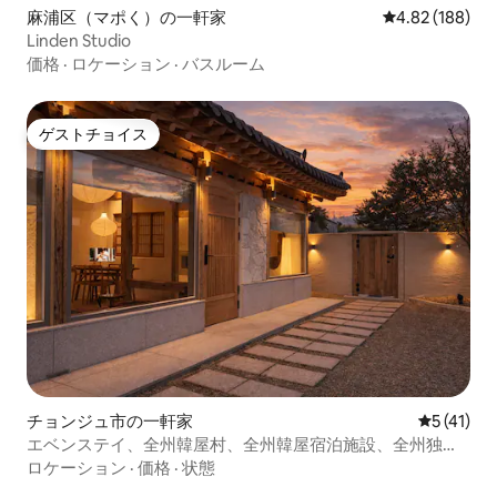
麻浦区（マポく）の一軒家
レビュー188件
4.82 (188)
Linden Studio
価格
·
ロケーション
·
バスルーム
ゲストチョイス
ゲストチョイス
チョンジュ市の一軒家
レビュー4
5 (41)
エベンステイ、全州韓屋村、全州韓屋宿泊施設、全州独
占、全州客里団路宿泊施設、全州エベンステイ
ロケーション
·
価格
·
状態