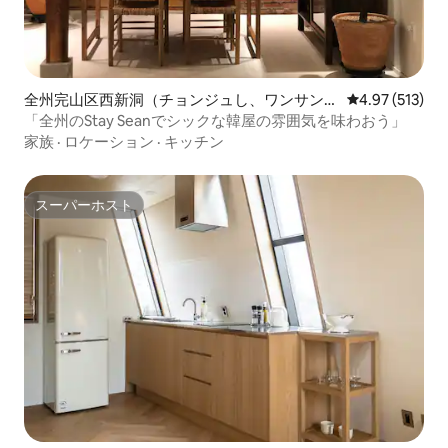
全州完山区西新洞（チョンジュし、ワンサン
レビュー513件
4.97 (513)
く、ソシンドン）の一軒家
「全州のStay Seanでシックな韓屋の雰囲気を味わおう」
家族
·
ロケーション
·
キッチン
スーパーホスト
スーパーホスト