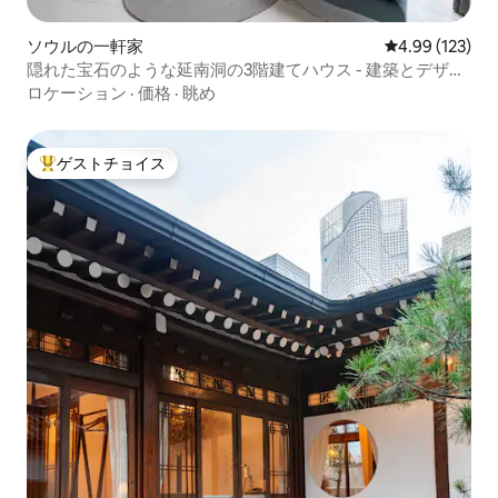
ソウルの一軒家
レビュー123件
4.99 (123)
隠れた宝石のような延南洞の3階建てハウス - 建築とデザイ
ンが特別な空間
ロケーション
·
価格
·
眺め
ゲストチョイス
大好評のゲストチョイスです。