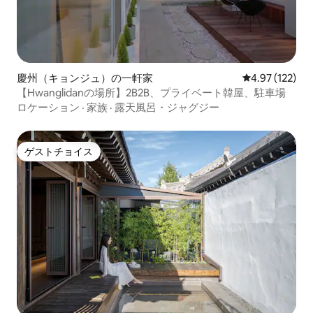
慶州（キョンジュ）の一軒家
レビュー122件
4.97 (122)
【Hwanglidanの場所】2B2B、プライベート韓屋、駐車場
ロケーション
·
家族
·
露天風呂・ジャグジー
ゲストチョイス
ゲストチョイス