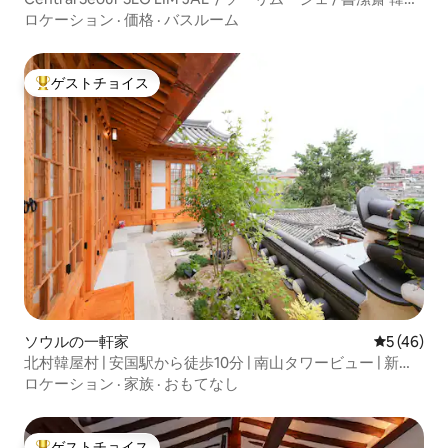
敷ステイ
ロケーション
·
価格
·
バスルーム
ゲストチョイス
大好評のゲストチョイスです。
ソウルの一軒家
レビュー4
5 (46)
北村韓屋村 | 安国駅から徒歩10分 | 南山タワービュー | 新築
韓屋
ロケーション
·
家族
·
おもてなし
ゲストチョイス