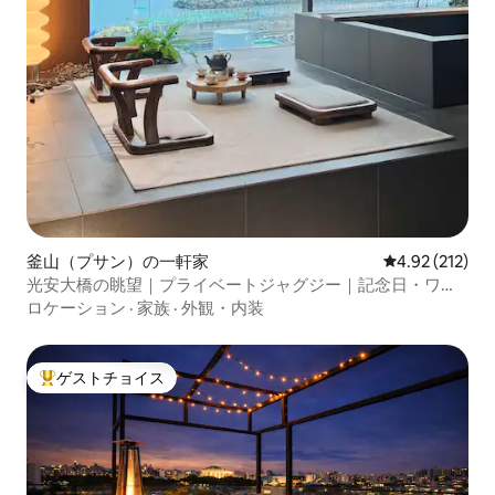
釜山（プサン）の一軒家
レビュー212件
4.92 (212)
光安大橋の眺望｜プライベートジャグジー｜記念日・ワイ
ン｜チェックアウトは正午
ロケーション
·
家族
·
外観・内装
ゲストチョイス
大好評のゲストチョイスです。